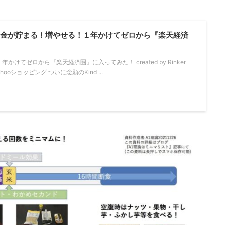
！「お金が貯まる！増やせる！１年かけてゼロから『楽天経済
けてゼロから『楽天経済圏』に入ってみた！ created by Rinker
Yahooショッピング ついに念願のKind ...