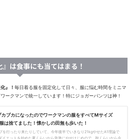
化』は食事にも当てはまる！
服化』！
毎日着る服を固定化して日々、服に悩む時間をミニマ
▼ワークマンで統一しています！特にジョガーパンツは神！
がブカブカになったのでワークマンの服をすべてMサイズ
服は捨てました！懐かしの田無も歩いた！
ブを行ったり来たりしていて、今年後半でいきなり21kgやせたA1理論で
、ダイエットを始めた夏くらいから急激にやせはじめので、秋くらいから今