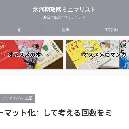
氷河期攻略ミニマリスト
お金×健康×コミュニティ
旅
営業
IT系資格
オススメの本
オススメのマンガ
ミニマリズム-生活
ーマット化』して考える回数をミ