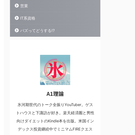
営業
IT系資格
バズってどうする!?
A1理論
氷河期世代のトーク全振りYouTuber。ゲス
トハウスと下諏訪が好き。楽天経済圏と男性
向けダイエットのKindle本を出版。米国イン
デックス投資継続中でミニマムFIREクエス