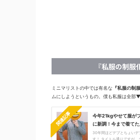
『私服の制服
ミニマリストの中では有名な
『私服の制
ムにしようというもの。僕も私服は全部
関連記事
今年21kgやせて服
に新調！今まで着てた
30年間ほどデブとちょいデ
す！ タイトル通りですが