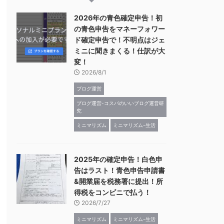
2026年の青色確定申告！初
の青色申告をマネーフォワー
ド確定申告で！不明点はジェ
ミニに聞きまくる！仕訳が大
変！
2026/8/1
ブログ運営
ブログ運営-コスパのいいブログ運営研
究
ミニマリズム
ミニマリズム-生活
2025年の確定申告！白色申
告はラスト！青色申告申請書
&開業届を税務署に提出！所
得税をコンビニで払う！
2026/7/27
ミニマリズム
ミニマリズム-生活