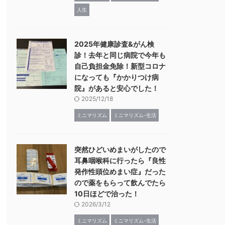
人生
2025年健康診査&がん検
診！去年と同じ病院で今年も
自己負担金免除！新型コロナ
になっても『かかりつけ病
院』があると安心でした！
2025/12/18
ミニマリズム
ミニマリズム-生活
突然ひどいめまいがしたので
耳鼻咽喉科に行ったら『良性
発作性頭位めまい症』だった
ので薬をもらって飲んでたら
10日ほどで治った！
2026/3/12
ミニマリズム
ミニマリズム-生活