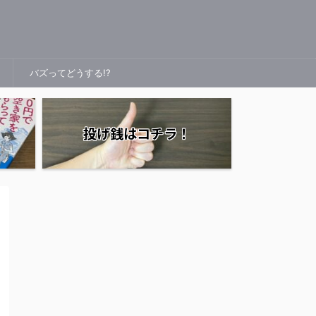
バズってどうする!?
投げ銭はコチラ！