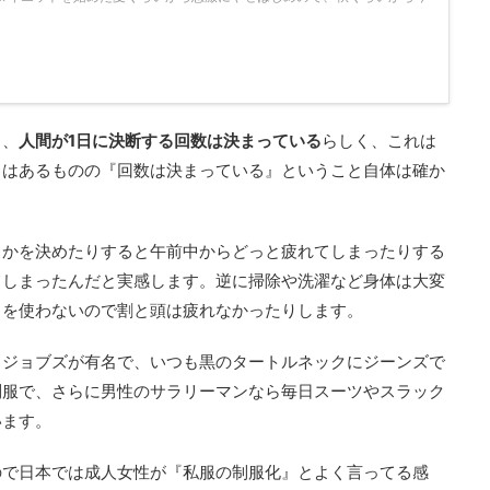
と、
人間が1日に決断する回数は決まっている
らしく、これは
きはあるものの『回数は決まっている』ということ自体は確か
とかを決めたりすると午前中からどっと疲れてしまったりする
てしまったんだと実感します。逆に掃除や洗濯など身体は大変
』を使わないので割と頭は疲れなかったりします。
・ジョブズが有名で、いつも黒のタートルネックにジーンズで
制服で、さらに男性のサラリーマンなら毎日スーツやスラック
います。
ので日本では成人女性が『私服の制服化』とよく言ってる感