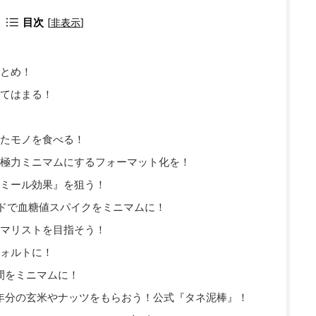
目次
[
非表示
]
とめ！
てはまる！
たモノを食べる！
極力ミニマムにするフォーマット化を！
ミール効果』を狙う！
ドで血糖値スパイクをミニマムに！
ニマリストを目指そう！
ォルトに！
間をミニマムに！
年分の玄米やナッツをもらおう！公式『タネ泥棒』！