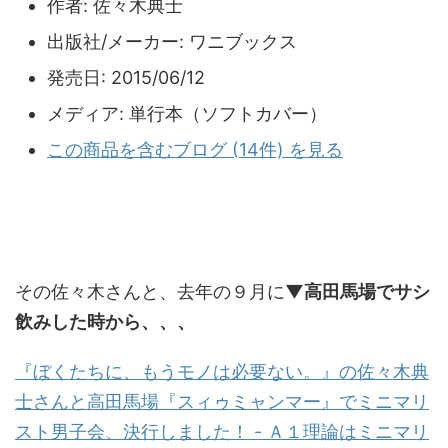
作者:
佐々木典士
出版社/メーカー:
ワニブックス
発売日:
2015/06/12
メディア:
単行本（ソフトカバー）
この商品を含むブログ (14件) を見る
その佐々木さんと、去年の９月に
▼高田馬場でサシ
飲みした時から、、、
『ぼくたちに、もうモノは必要ない。』の佐々木典
士さんと高田馬場『スィゥミャンマー』でミニマリ
スト男子会、決行しました！ - Ａ１理論はミニマリ