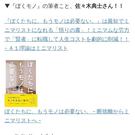
▼『ぼくモノ』の筆者こと、
佐々木典士さん！！
『ぼくたちに、もうモノは必要ない。』は最短でミ
ニマリストになれる「悟りの書」！ミニマムな労力
で「賢者」に転職して人生コストを劇的に削減！！
- Ａ１理論はミニマリスト
ぼくたちに、もうモノは必要ない。 - 断捨離からミ
ニマリストへ -