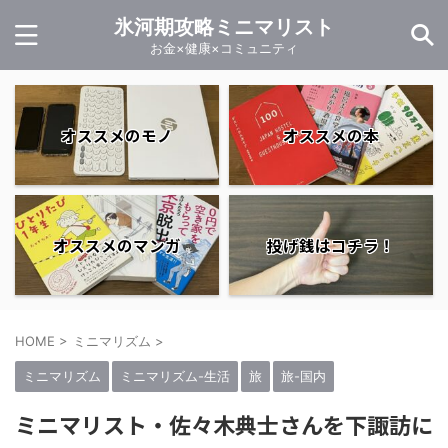
氷河期攻略ミニマリスト
お金×健康×コミュニティ
オススメのモノ
オススメの本
オススメのマンガ
投げ銭はコチラ！
HOME
>
ミニマリズム
>
ミニマリズム
ミニマリズム-生活
旅
旅-国内
ミニマリスト・佐々木典士さんを下諏訪に