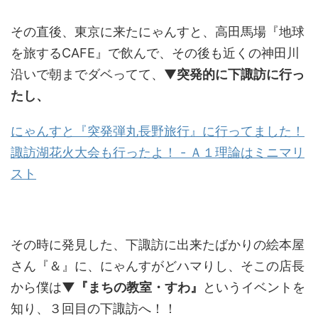
その直後、東京に来たにゃんすと、高田馬場『地球
を旅するCAFE』で飲んで、その後も近くの神田川
沿いで朝までダベってて、▼
突発的に下諏訪に行っ
たし、
にゃんすと『突発弾丸長野旅行』に行ってました！
諏訪湖花火大会も行ったよ！ - Ａ１理論はミニマリ
スト
その時に発見した、下諏訪に出来たばかりの絵本屋
さん『＆』に、にゃんすがどハマりし、そこの店長
から僕は
▼『まちの教室・すわ』
というイベントを
知り、３回目の下諏訪へ！！