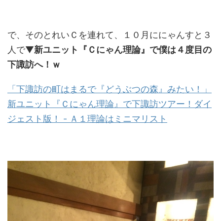
で、そのとれいＣを連れて、１０月ににゃんすと３
人で▼
新ユニット『Ｃにゃん理論』で僕は４度目の
下諏訪へ！ｗ
「下諏訪の町はまるで『どうぶつの森』みたい！」
新ユニット『Ｃにゃん理論』で下諏訪ツアー！ダイ
ジェスト版！ - Ａ１理論はミニマリスト