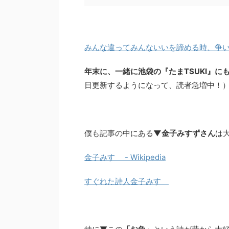
みんな違ってみんないいを諦める時、争い
年末に、一緒に池袋の『たまTSUKI』
日更新するようになって、読者急増中！
僕も記事の中にある
▼金子みすずさん
は
金子みすゞ - Wikipedia
すぐれた詩人金子みすゞ