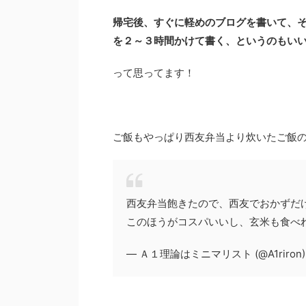
帰宅後、すぐに軽めのブログを書いて、
を２～３時間かけて書く、というのもい
って思ってます！
ご飯もやっぱり西友弁当より炊いたご飯
西友弁当飽きたので、西友でおかずだ
このほうがコスパいいし、玄米も食べ
— Ａ１理論はミニマリスト (@A1riron