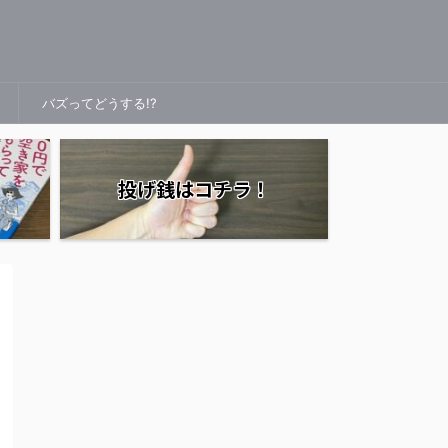
バズってどうする!?
投げ銭はコチラ！