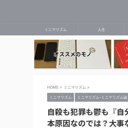
ミニマリズム
人生
オススメのモノ
HOME
>
ミニマリズム
>
ミニマリズム
ミニマリズム-ミニマリズム論
自殺も犯罪も鬱も『自
本原因なのでは？大事