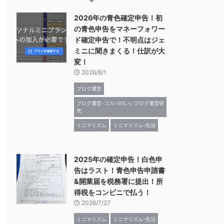
2026年の青色確定申告！初
の青色申告をマネーフォワー
ド確定申告で！不明点はジェ
ミニに聞きまくる！仕訳が大
変！
2026/8/1
ブログ運営
ブログ運営-コスパのいいブログ運営研
究
ミニマリズム
ミニマリズム-生活
2025年の確定申告！白色申
告はラスト！青色申告申請書
&開業届を税務署に提出！所
得税をコンビニで払う！
2026/7/27
ミニマリズム
ミニマリズム-生活