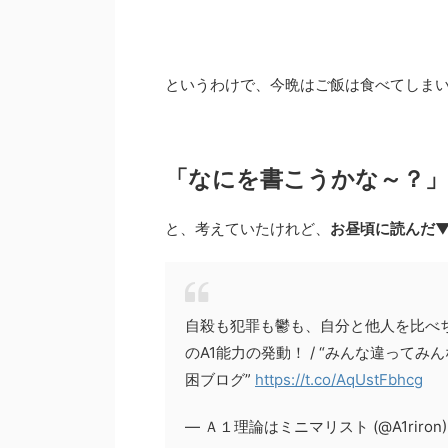
というわけで、今晩はご飯は食べてしま
「なにを書こうかな～？」
と、考えていたけれど、
お昼頃に読んだ
自殺も犯罪も鬱も、自分と他人を比べ
のA1能力の発動！ / “みんな違って
困ブログ”
https://t.co/AqUstFbhcg
— Ａ１理論はミニマリスト (@A1riron