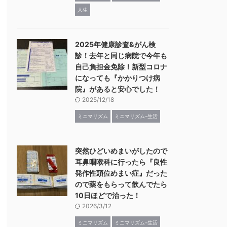
人生
2025年健康診査&がん検
診！去年と同じ病院で今年も
自己負担金免除！新型コロナ
になっても『かかりつけ病
院』があると安心でした！
2025/12/18
ミニマリズム
ミニマリズム-生活
突然ひどいめまいがしたので
耳鼻咽喉科に行ったら『良性
発作性頭位めまい症』だった
ので薬をもらって飲んでたら
10日ほどで治った！
2026/3/12
ミニマリズム
ミニマリズム-生活