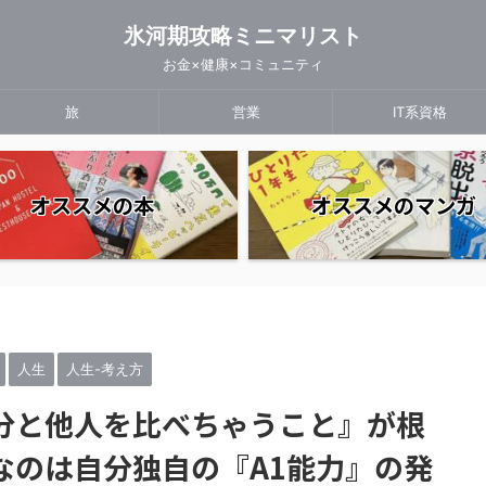
氷河期攻略ミニマリスト
お金×健康×コミュニティ
旅
営業
IT系資格
オススメの本
オススメのマンガ
人生
人生-考え方
分と他人を比べちゃうこと』が根
なのは自分独自の『A1能力』の発