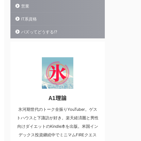
営業
IT系資格
バズってどうする!?
A1理論
氷河期世代のトーク全振りYouTuber。ゲス
トハウスと下諏訪が好き。楽天経済圏と男性
向けダイエットのKindle本を出版。米国イン
デックス投資継続中でミニマムFIREクエス