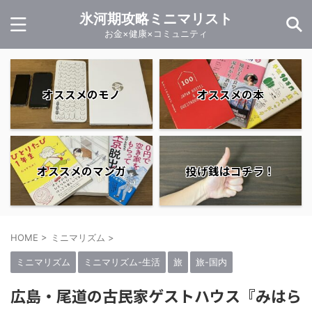
氷河期攻略ミニマリスト
お金×健康×コミュニティ
オススメのモノ
オススメの本
オススメのマンガ
投げ銭はコチラ！
HOME
>
ミニマリズム
>
ミニマリズム
ミニマリズム-生活
旅
旅-国内
広島・尾道の古民家ゲストハウス『みはら