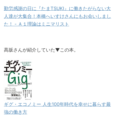
勤労感謝の日に『たまTSUKI』に働きたがらない大
人達が大集合！本橋へいすけさんにもお会いしまし
た！ - Ａ１理論はミニマリスト
髙坂さんが紹介していた▼この本。
ギグ・エコノミー 人生100年時代を幸せに暮らす最
強の働き方