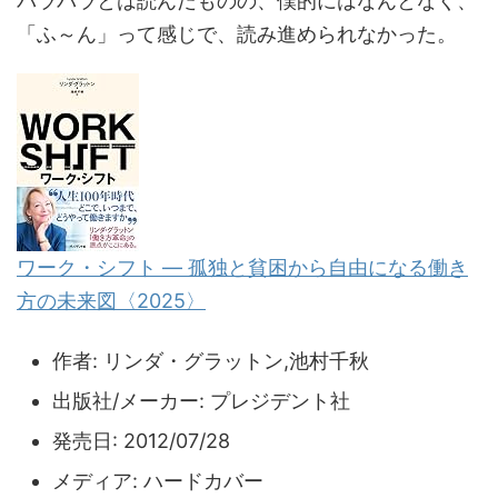
パラパラとは読んだものの、僕的にはなんとなく、
「ふ～ん」って感じで、読み進められなかった。
ワーク・シフト ― 孤独と貧困から自由になる働き
方の未来図〈2025〉
作者:
リンダ・グラットン,池村千秋
出版社/メーカー:
プレジデント社
発売日:
2012/07/28
メディア:
ハードカバー