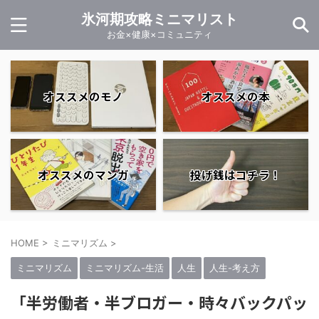
氷河期攻略ミニマリスト
お金×健康×コミュニティ
オススメのモノ
オススメの本
オススメのマンガ
投げ銭はコチラ！
HOME
>
ミニマリズム
>
ミニマリズム
ミニマリズム-生活
人生
人生-考え方
「半労働者・半ブロガー・時々バックパッ