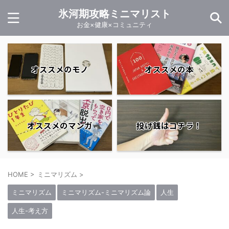
氷河期攻略ミニマリスト
お金×健康×コミュニティ
オススメのモノ
オススメの本
オススメのマンガ
投げ銭はコチラ！
HOME
>
ミニマリズム
>
ミニマリズム
ミニマリズム-ミニマリズム論
人生
人生-考え方