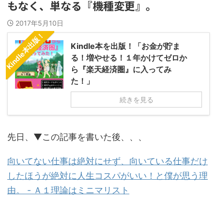
もなく、単なる『機種変更』。
2017年5月10日
Kindle本出版！
Kindle本を出版！「お金が貯ま
る！増やせる！１年かけてゼロか
ら『楽天経済圏』に入ってみ
た！」
続きを見る
先日、▼この記事を書いた後、、、
向いてない仕事は絶対にせず、向いている仕事だけ
したほうが絶対に人生コスパがいい！と僕が思う理
由。 - Ａ１理論はミニマリスト