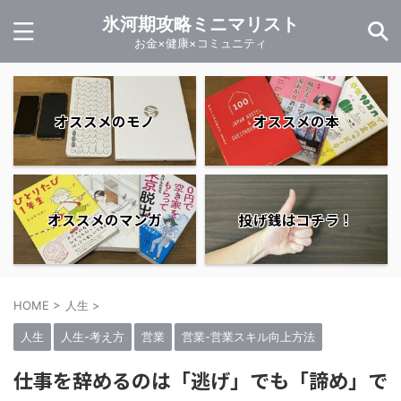
氷河期攻略ミニマリスト
お金×健康×コミュニティ
オススメのモノ
オススメの本
オススメのマンガ
投げ銭はコチラ！
HOME
>
人生
>
人生
人生-考え方
営業
営業-営業スキル向上方法
仕事を辞めるのは「逃げ」でも「諦め」で