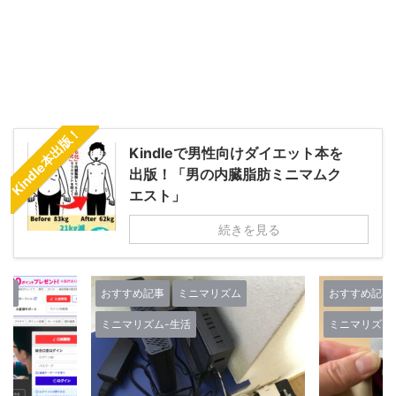
Kindle本出版！
Kindleで男性向けダイエット本を
出版！「男の内臓脂肪ミニマムク
エスト」
続きを見る
ズム
おすすめ記事
ミニマリズム
おすすめ記事
ミニマリズム-生活
ミニマリズム
人生-考え方