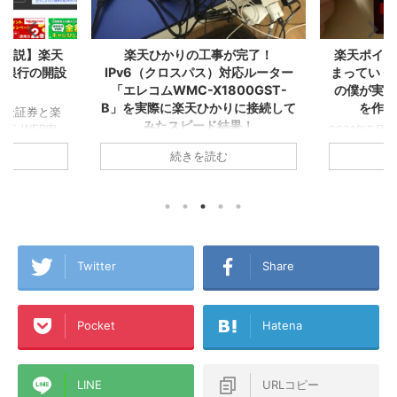
が完了！
楽天ポイントが自動でどんどん貯
Kindl
対応ルーター
まっていく！『楽天経済圏2年生』
る！増やせ
00GST-
の僕が実感した誰もが楽天カード
ら『楽天
りに接続して
を作るべき１２の理由！
結果！
2021年5月に▼『楽天経済圏』で生き
お金が貯ま
ていくことを決意し、その後すぐに楽
ゼロから『
らおうちの
続きを読む
天カードを2枚発行してこの夏で無事
た！ created 
集合住宅は税込
『楽天経済圏2年生』になったA1理論
Amazon 
,280円/月！
です！ 今回のこの記事では1年以上
グ ついに念願
ら6ヵ月無
『楽天経済圏』にどっぷりとハマった
た！ その名
 一人暮らし
僕が、楽天Payや楽天キャッシュなど
やせる！１
ング生活から
も含めた『楽天経済圏』という視点か
済圏』に入っ
A1理論で
ら誰もが楽天カードを発行するメリッ
の2年前まで
トで使ってい
Twitter
Share
トを書いてみました！これから楽天カ
の買い物も
L→テプコ光
ードを作ろうか迷っている方、『楽天
で、クレジ
NE→ケーブル
経済圏』に入ろうか悩んでいる方、各
せんでした
、このアパー
Pocket
Hatena
種ポイントがいろんな経済圏にバラバ
ンブラー』
ラに分散している方などの参考になれ
した！ そんな楽
→楽天ひかりテ
ば幸いです！ この記事のミ ...
マンションタ
..
LINE
URLコピー