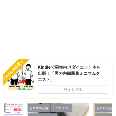
Kindle本出版！
Kindleで男性向けダイエット本を
出版！「男の内臓脂肪ミニマムク
エスト」
続きを見る
ズム
おすすめ記事
ミニマリズム
おすすめ記事