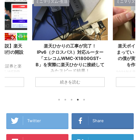
ミニマリズム-生活
ミニマリズム
人生-考え方
が完了！
楽天ポイントが自動でどんどん貯
Kindl
対応ルーター
まっていく！『楽天経済圏2年生』
る！増やせ
00GST-
の僕が実感した誰もが楽天カード
ら『楽天
りに接続して
を作るべき１２の理由！
結果！
2021年5月に▼『楽天経済圏』で生き
お金が貯ま
ていくことを決意し、その後すぐに楽
ゼロから『
らおうちの
続きを読む
天カードを2枚発行してこの夏で無事
た！ created 
集合住宅は税込
『楽天経済圏2年生』になったA1理論
Amazon 
,280円/月！
です！ 今回のこの記事では1年以上
グ ついに念願
ら6ヵ月無
『楽天経済圏』にどっぷりとハマった
た！ その名
 一人暮らし
僕が、楽天Payや楽天キャッシュなど
やせる！１
ング生活から
も含めた『楽天経済圏』という視点か
済圏』に入っ
A1理論で
ら誰もが楽天カードを発行するメリッ
の2年前まで
トで使ってい
Twitter
Share
トを書いてみました！これから楽天カ
の買い物も
L→テプコ光
ードを作ろうか迷っている方、『楽天
で、クレジ
NE→ケーブル
経済圏』に入ろうか悩んでいる方、各
せんでした
、このアパー