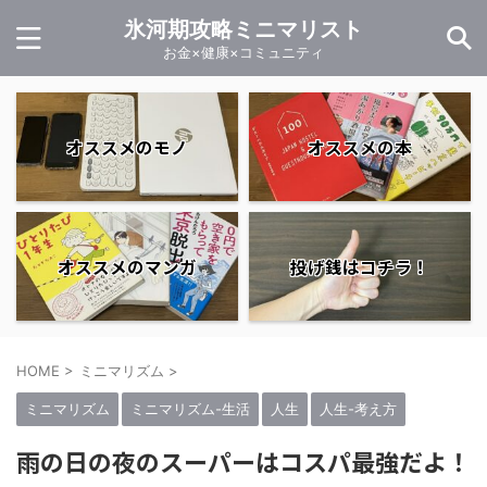
氷河期攻略ミニマリスト
お金×健康×コミュニティ
オススメのモノ
オススメの本
オススメのマンガ
投げ銭はコチラ！
HOME
>
ミニマリズム
>
ミニマリズム
ミニマリズム-生活
人生
人生-考え方
雨の日の夜のスーパーはコスパ最強だよ！