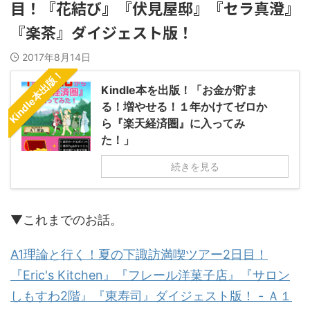
目！『花結び』『伏見屋邸』『セラ真澄』
『楽茶』ダイジェスト版！
2017年8月14日
Kindle本出版！
Kindle本を出版！「お金が貯ま
る！増やせる！１年かけてゼロか
ら『楽天経済圏』に入ってみ
た！」
続きを見る
▼これまでのお話。
A1理論と行く！夏の下諏訪満喫ツアー2日目！
『Eric's Kitchen』『フレール洋菓子店』『サロン
しもすわ2階』『東寿司』ダイジェスト版！ - Ａ１