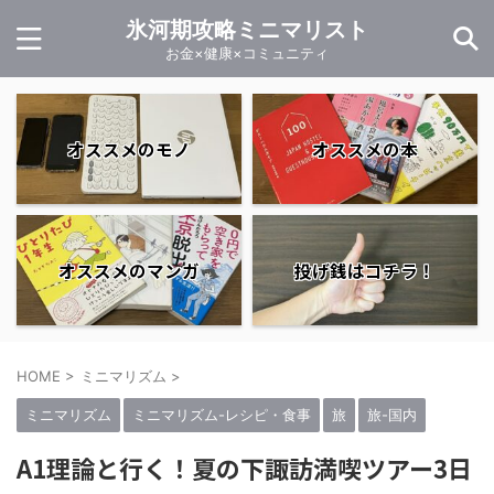
氷河期攻略ミニマリスト
お金×健康×コミュニティ
オススメのモノ
オススメの本
オススメのマンガ
投げ銭はコチラ！
HOME
>
ミニマリズム
>
ミニマリズム
ミニマリズム-レシピ・食事
旅
旅-国内
A1理論と行く！夏の下諏訪満喫ツアー3日