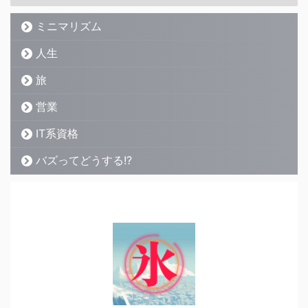
ミニマリズム
人生
旅
営業
IT系資格
バズってどうする!?