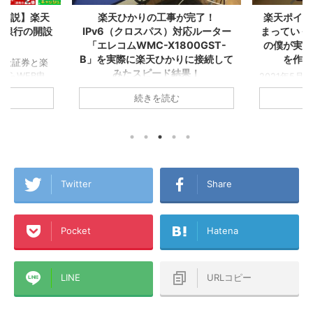
が完了！
楽天ポイントが自動でどんどん貯
Kindl
対応ルーター
まっていく！『楽天経済圏2年生』
る！増やせ
00GST-
の僕が実感した誰もが楽天カード
ら『楽天
りに接続して
を作るべき１２の理由！
結果！
2021年5月に▼『楽天経済圏』で生き
お金が貯ま
ていくことを決意し、その後すぐに楽
ゼロから『
らおうちの
続きを読む
天カードを2枚発行してこの夏で無事
た！ created 
集合住宅は税込
『楽天経済圏2年生』になったA1理論
Amazon 
,280円/月！
です！ 今回のこの記事では1年以上
グ ついに念願
ら6ヵ月無
『楽天経済圏』にどっぷりとハマった
た！ その名
 一人暮らし
僕が、楽天Payや楽天キャッシュなど
やせる！１
ング生活から
も含めた『楽天経済圏』という視点か
済圏』に入っ
A1理論で
ら誰もが楽天カードを発行するメリッ
の2年前まで
トで使ってい
Twitter
Share
トを書いてみました！これから楽天カ
の買い物も
L→テプコ光
ードを作ろうか迷っている方、『楽天
で、クレジ
NE→ケーブル
経済圏』に入ろうか悩んでいる方、各
せんでした
、このアパー
Pocket
Hatena
種ポイントがいろんな経済圏にバラバ
ンブラー』
ラに分散している方などの参考になれ
した！ そんな楽
→楽天ひかりテ
ば幸いです！ この記事のミ ...
マンションタ
..
LINE
URLコピー