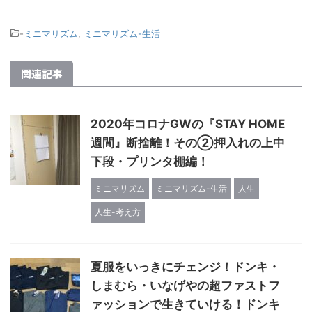
-
ミニマリズム
,
ミニマリズム-生活
関連記事
2020年コロナGWの『STAY HOME
週間』断捨離！その②押入れの上中
下段・プリンタ棚編！
ミニマリズム
ミニマリズム-生活
人生
人生-考え方
夏服をいっきにチェンジ！ドンキ・
しまむら・いなげやの超ファストフ
ァッションで生きていける！ドンキ