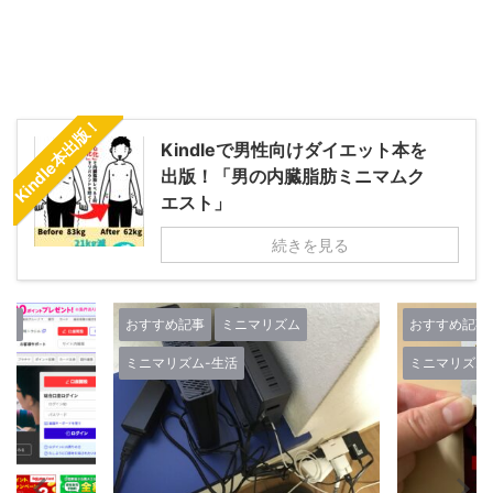
Kindle本出版！
Kindleで男性向けダイエット本を
出版！「男の内臓脂肪ミニマムク
エスト」
続きを見る
ズム
おすすめ記事
ミニマリズム
おすすめ記事
ミニマリズム-生活
ミニマリズム
人生-考え方