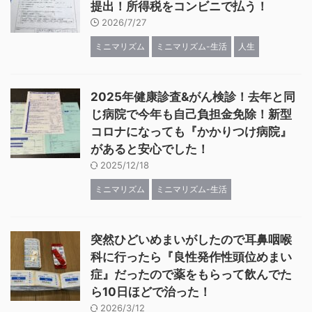
提出！所得税をコンビニで払う！
2026/7/27
ミニマリズム
ミニマリズム-生活
人生
2025年健康診査&がん検診！去年と同
じ病院で今年も自己負担金免除！新型
コロナになっても『かかりつけ病院』
があると安心でした！
2025/12/18
ミニマリズム
ミニマリズム-生活
突然ひどいめまいがしたので耳鼻咽喉
科に行ったら『良性発作性頭位めまい
症』だったので薬をもらって飲んでた
ら10日ほどで治った！
2026/3/12