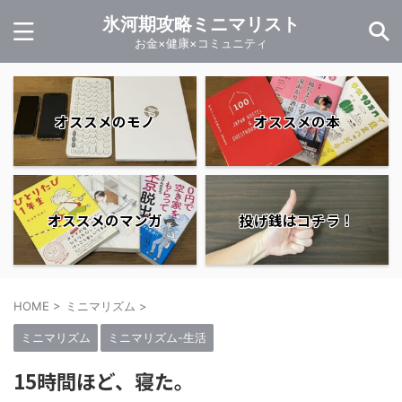
氷河期攻略ミニマリスト
お金×健康×コミュニティ
オススメのモノ
オススメの本
オススメのマンガ
投げ銭はコチラ！
HOME
>
ミニマリズム
>
ミニマリズム
ミニマリズム-生活
15時間ほど、寝た。