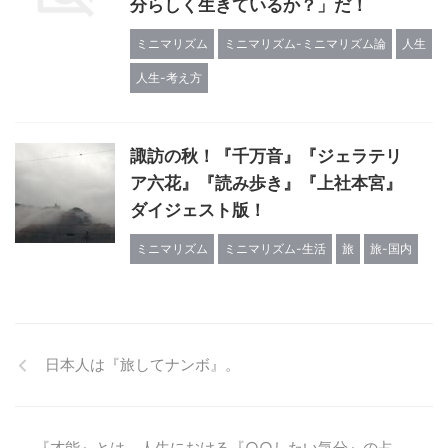
分らしく生きているか？」だ！
ミニマリズム
ミニマリズム-ミニマリズム論
人生
人生-考え方
諏訪の秋！『千万音』『ジェラテリ
ア六花』『読み歩き』『上社本宮』
ダイジェスト版！
ミニマリズム
ミニマリズム-生活
旅
旅-国内
日本人は『旅してナンボ』。
『才能』とは、人生における『○○したい気分』の占