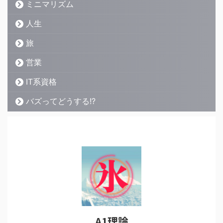
ミニマリズム
人生
旅
営業
IT系資格
バズってどうする!?
A1理論