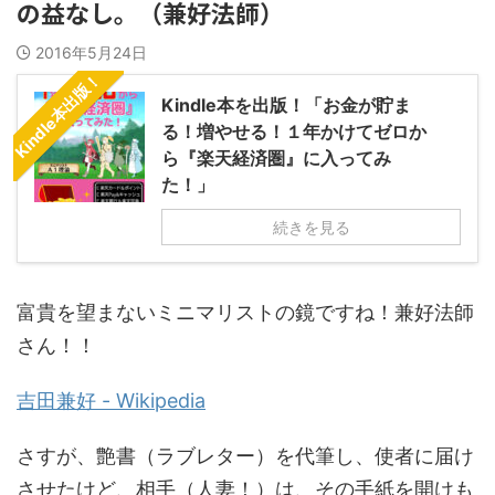
の益なし。（兼好法師）
2016年5月24日
Kindle本出版！
Kindle本を出版！「お金が貯ま
る！増やせる！１年かけてゼロか
ら『楽天経済圏』に入ってみ
た！」
続きを見る
富貴を望まないミニマリストの鏡ですね！兼好法師
さん！！
吉田兼好 - Wikipedia
さすが、艶書（ラブレター）を代筆し、使者に届け
させたけど、相手（人妻！）は、その手紙を開けも