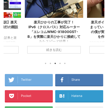
が完了！
楽天ポイントが自動でどんどん貯
Kindl
対応ルーター
まっていく！『楽天経済圏2年生』
る！増や
800GST-
の僕が実感した誰もが楽天カード
ら『楽
りに接続して
を作るべき１２の理由！
結果！
2021年5月に▼『楽天経済圏』で生き
お金が貯ま
ていくことを決意し、その後すぐに楽
ゼロから『
らおうちの
続きを読む
天カードを2枚発行してこの夏で無事
た！ created 
集合住宅は税込
『楽天経済圏2年生』になったA1理論
Amazon 
5,280円/月！
です！ 今回のこの記事では1年以上
グ ついに念願
ら6ヵ月無
『楽天経済圏』にどっぷりとハマった
た！ その名
 一人暮らし
僕が、楽天Payや楽天キャッシュなど
やせる！１
ング生活から
も含めた『楽天経済圏』という視点か
済圏』に入っ
A1理論で
ら誰もが楽天カードを発行するメリッ
の2年前ま
トで使ってい
Twitter
Share
トを書いてみました！これから楽天カ
の買い物も
L→テプコ光
ードを作ろうか迷っている方、『楽天
で、クレジ
NE→ケーブル
経済圏』に入ろうか悩んでいる方、各
せんでした
、このアパー
Pocket
Hatena
種ポイントがいろんな経済圏にバラバ
ンブラー』
り
ラに分散している方などの参考になれ
した！ そんな楽
→楽天ひかりテ
ば幸いです！ この記事のミ ...
マンションタ