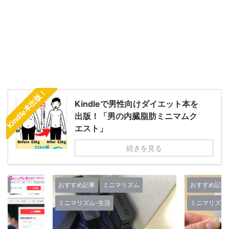
Kindle本出版！
Kindleで男性向けダイエット本を
出版！「男の内臓脂肪ミニマムク
エスト」
続きを見る
ズム
おすすめ記事
ミニマリズム
おすすめ記事
ミニマリズム-生活
ミニマリズム
人生-考え方