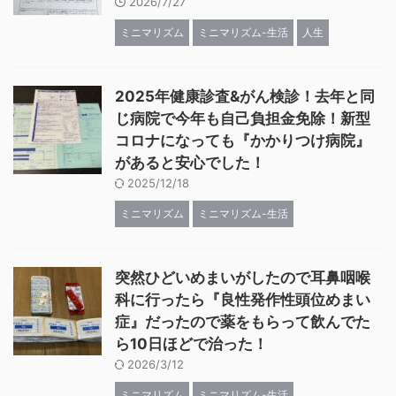
2026/7/27
ミニマリズム
ミニマリズム-生活
人生
2025年健康診査&がん検診！去年と同
じ病院で今年も自己負担金免除！新型
コロナになっても『かかりつけ病院』
があると安心でした！
2025/12/18
ミニマリズム
ミニマリズム-生活
突然ひどいめまいがしたので耳鼻咽喉
科に行ったら『良性発作性頭位めまい
症』だったので薬をもらって飲んでた
ら10日ほどで治った！
2026/3/12
ミニマリズム
ミニマリズム-生活