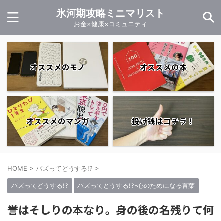
氷河期攻略ミニマリスト
お金×健康×コミュニティ
オススメのモノ
オススメの本
オススメのマンガ
投げ銭はコチラ！
HOME
>
バズってどうする!?
>
バズってどうする!?
バズってどうする!?-心のためになる言葉
誉はそしりの本なり。身の後の名残りて何