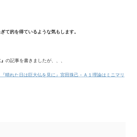
過ぎて的を得ているような気もします。
に』
の記事を書きましたが、、、
『晴れた日は巨大仏を見に』宮田珠己 - Ａ１理論はミニマリ