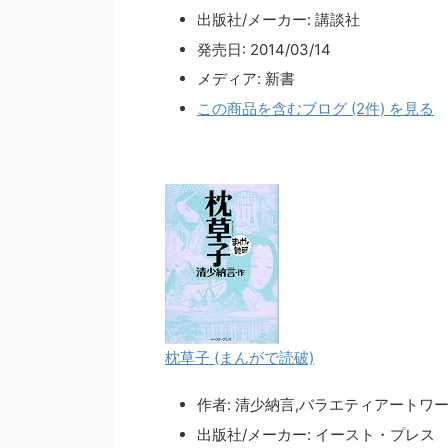
出版社/メーカー:
講談社
発売日:
2014/03/14
メディア:
新書
この商品を含むブログ (2件) を見る
枕草子 (まんがで読破)
作者:
清少納言,バラエティアートワ
出版社/メーカー:
イースト・プレス