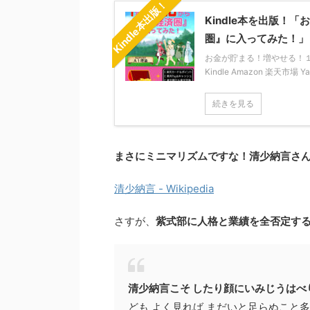
Kindle本出版！
Kindle本を出版
圏』に入ってみた！」
お金が貯まる！増やせる！１年か
Kindle Amazon 楽天市場 
続きを見る
まさにミニマリズムですな！清少納言さ
清少納言 - Wikipedia
さすが、
紫式部に人格と業績を全否定す
清少納言こそ したり顔にいみじうはべ
ども よく見れば まだいと足らぬこと多