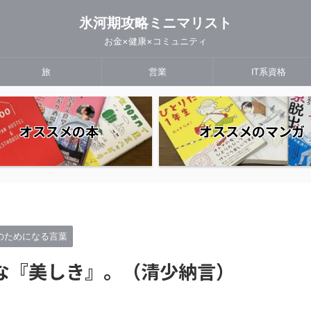
氷河期攻略ミニマリスト
お金×健康×コミュニティ
旅
営業
IT系資格
オススメの本
オススメのマンガ
心のためになる言葉
な『美しき』。（清少納言）