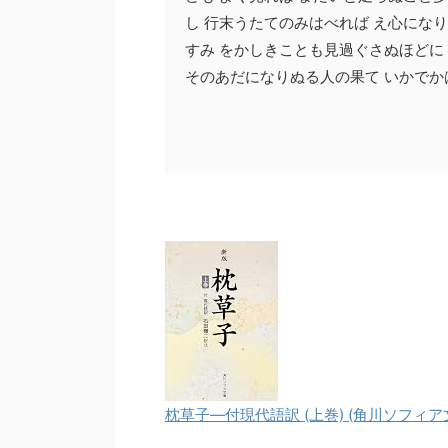
し 行末うたてのみはべれば え心にな
すみ をかしきことも見過ぐさぬほどに
そのあだになりぬる人の果て いかでか
枕草子―付現代語訳 (上巻) (角川ソフィア文庫