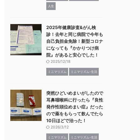
人生
2025年健康診査&がん検
診！去年と同じ病院で今年も
自己負担金免除！新型コロナ
になっても『かかりつけ病
院』があると安心でした！
2025/12/18
ミニマリズム
ミニマリズム-生活
突然ひどいめまいがしたので
耳鼻咽喉科に行ったら『良性
発作性頭位めまい症』だった
ので薬をもらって飲んでたら
10日ほどで治った！
2026/3/12
ミニマリズム
ミニマリズム-生活