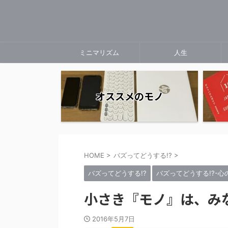
ミニマリズム
人生
オススメのモノ
HOME
>
バズってどうする!?
>
バズってどうする!?
バズってどうする!?-
小さき『モノ』は、み
2016年5月7日