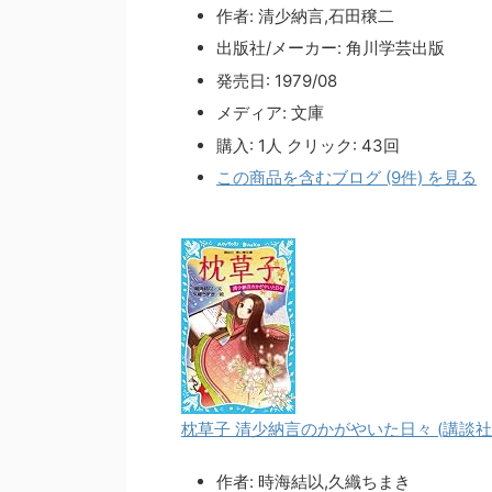
作者:
清少納言,石田穣二
出版社/メーカー:
角川学芸出版
発売日:
1979/08
メディア:
文庫
購入
: 1人
クリック
: 43回
この商品を含むブログ (9件) を見る
枕草子 清少納言のかがやいた日々 (講談社
作者:
時海結以,久織ちまき