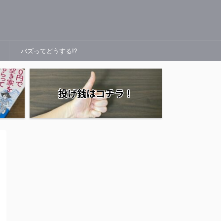
バズってどうする!?
投げ銭はコチラ！