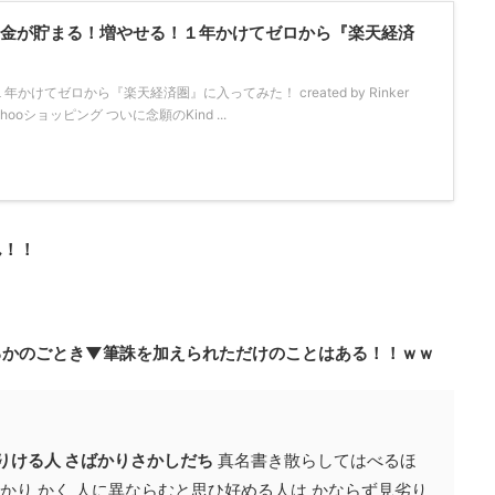
！「お金が貯まる！増やせる！１年かけてゼロから『楽天経済
けてゼロから『楽天経済圏』に入ってみた！ created by Rinker
Yahooショッピング ついに念願のKind ...
ん！！
るかのごとき▼筆誅を加えられただけのことはある！！ｗｗ
りける人 さばかりさかしだち
真名書き散らしてはべるほ
かり かく 人に異ならむと思ひ好める人は かならず見劣り