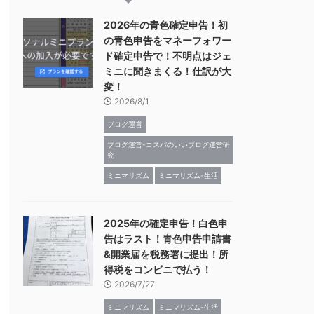
2026年の青色確定申告！初
の青色申告をマネーフォワー
ド確定申告で！不明点はジェ
ミニに聞きまくる！仕訳が大
変！
2026/8/1
ブログ運営
ブログ運営-コスパのいいブログ運営研
究
ミニマリズム
ミニマリズム-生活
2025年の確定申告！白色申
告はラスト！青色申告申請書
&開業届を税務署に提出！所
得税をコンビニで払う！
2026/7/27
ミニマリズム
ミニマリズム-生活