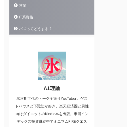
営業
IT系資格
バズってどうする!?
A1理論
氷河期世代のトーク全振りYouTuber。ゲス
トハウスと下諏訪が好き。楽天経済圏と男性
向けダイエットのKindle本を出版。米国イン
デックス投資継続中でミニマムFIREクエス