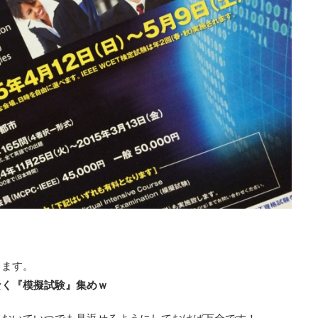
きます。
なく『模擬試験』集めｗ