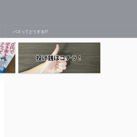
バズってどうする!?
投げ銭はコチラ！