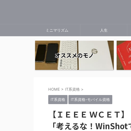
ミニマリズム
人生
オススメのモノ
HOME
>
IT系資格
>
IT系資格
IT系資格-モバイル資格
【ＩＥＥＥ ＷＣＥＴ
「考えるな！WinSh