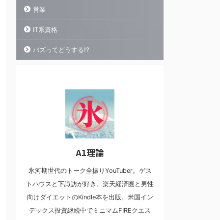
営業
IT系資格
バズってどうする!?
A1理論
氷河期世代のトーク全振りYouTuber。ゲス
トハウスと下諏訪が好き。楽天経済圏と男性
向けダイエットのKindle本を出版。米国イン
デックス投資継続中でミニマムFIREクエス