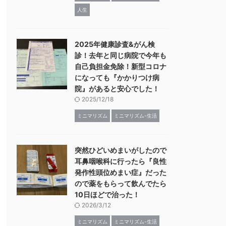
人生
2025年健康診査&がん検
診！去年と同じ病院で今年も
自己負担金免除！新型コロナ
になっても『かかりつけ病
院』があると安心でした！
2025/12/18
ミニマリズム
ミニマリズム-生活
突然ひどいめまいがしたので
耳鼻咽喉科に行ったら『良性
発作性頭位めまい症』だった
ので薬をもらって飲んでたら
10日ほどで治った！
2026/3/12
ミニマリズム
ミニマリズム-生活