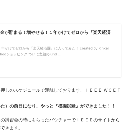
！「お金が貯まる！増やせる！１年かけてゼロから『楽天経済
けてゼロから『楽天経済圏』に入ってみた！ created by Rinker
Yahooショッピング ついに念願のKind ...
押しのスケジュールで運航しております、ＩＥＥＥ ＷＣＥＴ
めた）の前日になり、やっと『模擬試験』ができました！！
日の講習会の時にもらったバウチャーでＩＥＥＥのサイトから
ができます。