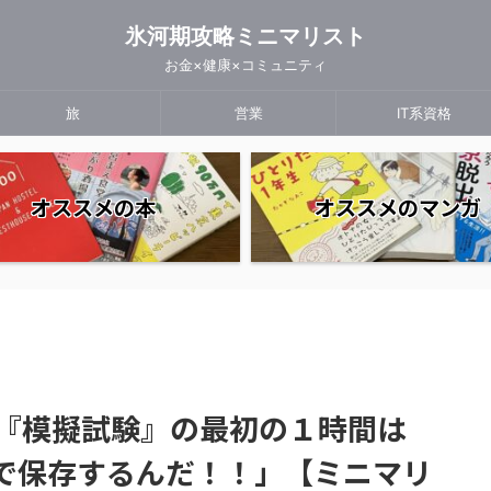
氷河期攻略ミニマリスト
お金×健康×コミュニティ
旅
営業
IT系資格
オススメの本
オススメのマンガ
】『模擬試験』の最初の１時間は
otで保存するんだ！！」【ミニマリ