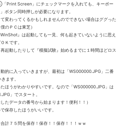
rint Screen」にチェックマークを入れても、キーボー
een」ボタン同時押しが必要になります。
って変わってくるかもしれませんのでできない場合はググった
（僕のＰＣは東芝）
inShot』は起動しても一見、何も起きていないように思え
ばＯＫです。
Ｃ再起動したりして『模擬試験』始めるまでに１時間ほどロス
的に入っていきますが、最初は「WS000000.JPG」二番
ていきます。
ほうがわかりやすいです。なので「WS000000.JPG」は
.JPG」でスタート。
除したデータの番号から始まります！便利！！）
いで保存したほうがいいです。
は合計７５問を保存！保存！！保存！！！ｗｗ