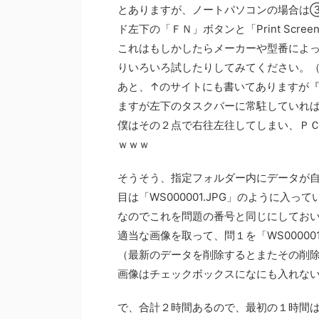
とありますが、ノートパソコンの場合は③「P
ド左下の「ＦＮ」ボタンと「Print Scr
これはもしかしたらメーカーや型番によ
りいろいろ試したりしてみてください。
あと、↑のサイトにも書いてありますが『W
ますが左下のタスクバーに常駐していれ
僕はその２点で右往左往してしまい、Ｐ
ｗｗｗ
そうそう、指定フォルダー内にデータが自動
目は「WS000001.JPG」のように入っ
なのでこれを問題の番号と同じにしておいた
適当な画像を取って、問１を「WS000001
（最新のデータを削除するとまたその削
画像はチェックボックスになにも入れな
で、合計２時間あるので、最初の１時間