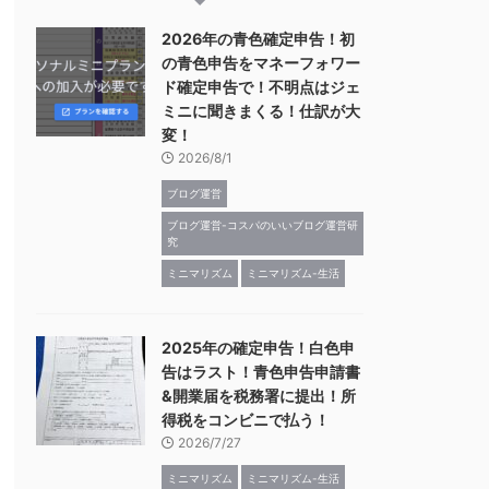
2026年の青色確定申告！初
の青色申告をマネーフォワー
ド確定申告で！不明点はジェ
ミニに聞きまくる！仕訳が大
変！
2026/8/1
ブログ運営
ブログ運営-コスパのいいブログ運営研
究
ミニマリズム
ミニマリズム-生活
2025年の確定申告！白色申
告はラスト！青色申告申請書
&開業届を税務署に提出！所
得税をコンビニで払う！
2026/7/27
ミニマリズム
ミニマリズム-生活