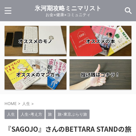
氷河期攻略ミニマリスト
お金×健康×コミュニティ
オススメのモノ
オススメの本
オススメのマンガ
投げ銭はコチラ！
HOME
>
人生
>
人生
人生-考え方
旅
旅-東京ぶらり旅
『SAGOJO』さんのBETTARA STANDの旅