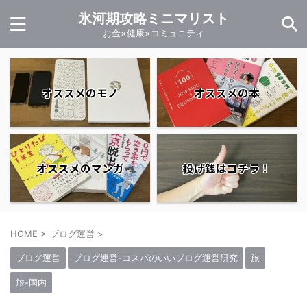
氷河期攻略ミニマリスト
お金×健康×コミュニティ
オススメのモノ
オススメの本
オススメのマンガ
投げ銭はコチラ！
HOME
>
ブログ運営
>
ブログ運営
ブログ運営-コスパのいいブログ運営研究
旅
旅-国内