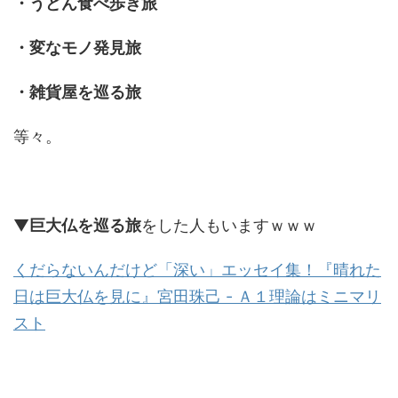
・うどん食べ歩き旅
・変なモノ発見旅
・雑貨屋を巡る旅
等々。
▼
巨大仏を巡る旅
をした人もいますｗｗｗ
くだらないんだけど「深い」エッセイ集！『晴れた
日は巨大仏を見に』宮田珠己 - Ａ１理論はミニマリ
スト