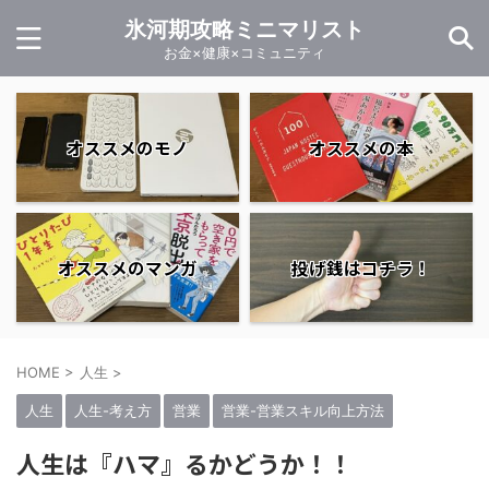
氷河期攻略ミニマリスト
お金×健康×コミュニティ
オススメのモノ
オススメの本
オススメのマンガ
投げ銭はコチラ！
HOME
>
人生
>
人生
人生-考え方
営業
営業-営業スキル向上方法
人生は『ハマ』るかどうか！！