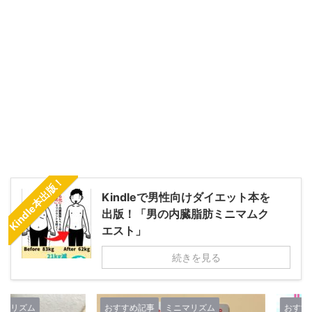
Kindle本出版！
Kindleで男性向けダイエット本を
出版！「男の内臓脂肪ミニマムク
エスト」
続きを見る
ズム
おすすめ記事
ミニマリズム
おすすめ記事