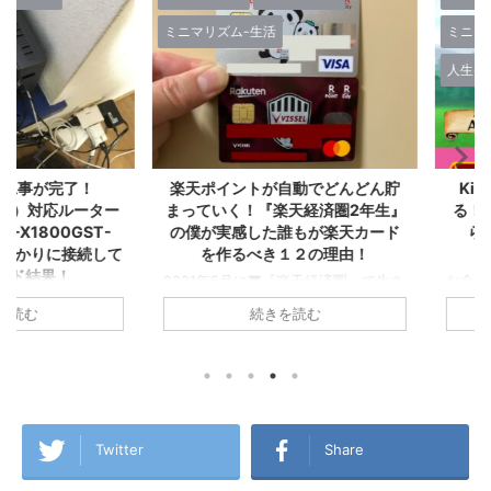
ミニマリズム-生活
ミニマリズム
人生-考え方
が完了！
楽天ポイントが自動でどんどん貯
Kindl
対応ルーター
まっていく！『楽天経済圏2年生』
る！増やせ
00GST-
の僕が実感した誰もが楽天カード
ら『楽天
りに接続して
を作るべき１２の理由！
結果！
2021年5月に▼『楽天経済圏』で生き
お金が貯ま
ていくことを決意し、その後すぐに楽
ゼロから『
らおうちの
続きを読む
天カードを2枚発行してこの夏で無事
た！ created 
集合住宅は税込
『楽天経済圏2年生』になったA1理論
Amazon 
,280円/月！
です！ 今回のこの記事では1年以上
グ ついに念願
ら6ヵ月無
『楽天経済圏』にどっぷりとハマった
た！ その名
 一人暮らし
僕が、楽天Payや楽天キャッシュなど
やせる！１
ング生活から
も含めた『楽天経済圏』という視点か
済圏』に入っ
A1理論で
ら誰もが楽天カードを発行するメリッ
の2年前まで
トで使ってい
Twitter
Share
トを書いてみました！これから楽天カ
の買い物も
L→テプコ光
ードを作ろうか迷っている方、『楽天
で、クレジ
NE→ケーブル