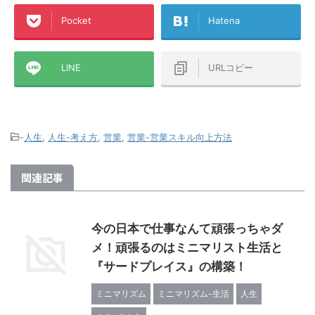
経済圏』に入ろうか悩んでいる方、各
せんでした
、このアパー
Pocket
Hatena
種ポイントがいろんな経済圏にバラバ
ンブラー』
ラに分散している方などの参考になれ
した！ そんな楽
→楽天ひかりテ
ば幸いです！ この記事のミ ...
マンションタ
..
LINE
URLコピー
-
人生
,
人生-考え方
,
営業
,
営業-営業スキル向上方法
関連記事
今の日本で仕事なんて頑張っちゃダ
メ！頑張るのはミニマリスト生活と
『サードプレイス』の構築！
ミニマリズム
ミニマリズム-生活
人生