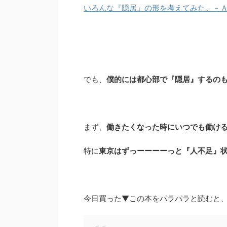
いろんな『隠居』の形を考えてみた。 - 
でも、
僕的には都心部で『隠居』するの
まず、
働きたくなった時にいつでも働け
特に
東京はずっーーーーっと『人不足』
今日買った▼この本をパラパラと読むと