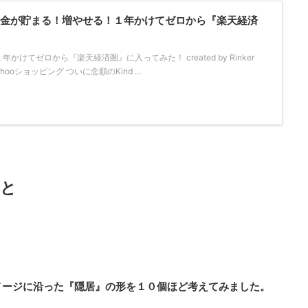
！「お金が貯まる！増やせる！１年かけてゼロから『楽天経済
けてゼロから『楽天経済圏』に入ってみた！ created by Rinker
Yahooショッピング ついに念願のKind ...
りと
メージに沿った『隠居』の形を１０個ほど考えてみました。