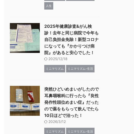
人生
2025年健康診査&がん検
診！去年と同じ病院で今年も
自己負担金免除！新型コロナ
になっても『かかりつけ病
院』があると安心でした！
2025/12/18
ミニマリズム
ミニマリズム-生活
突然ひどいめまいがしたので
耳鼻咽喉科に行ったら『良性
発作性頭位めまい症』だった
ので薬をもらって飲んでたら
10日ほどで治った！
2026/3/12
ミニマリズム
ミニマリズム-生活