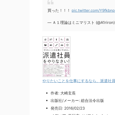
買った！！！
pic.twitter.com/Y9fkbn
— Ａ１理論はミニマリスト (@A1riron
やりたいことを仕事にするなら、派遣社員
作者:
大崎玄長
出版社/メーカー:
総合法令出版
発売日:
2016/02/23