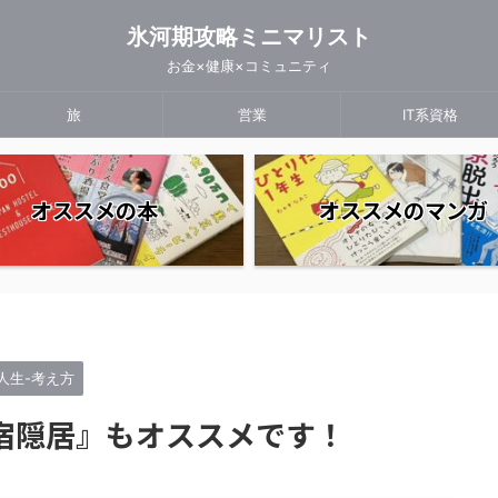
氷河期攻略ミニマリスト
お金×健康×コミュニティ
旅
営業
IT系資格
オススメの本
オススメのマンガ
人生-考え方
宿隠居』もオススメです！