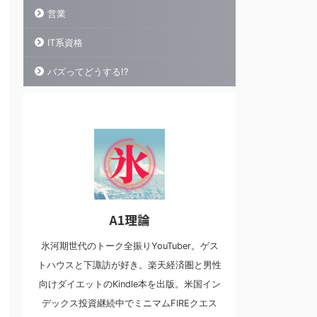
営業
IT系資格
バズってどうする!?
A1理論
氷河期世代のトーク全振りYouTuber。ゲス
トハウスと下諏訪が好き。楽天経済圏と男性
向けダイエットのKindle本を出版。米国イン
デックス投資継続中でミニマムFIREクエス