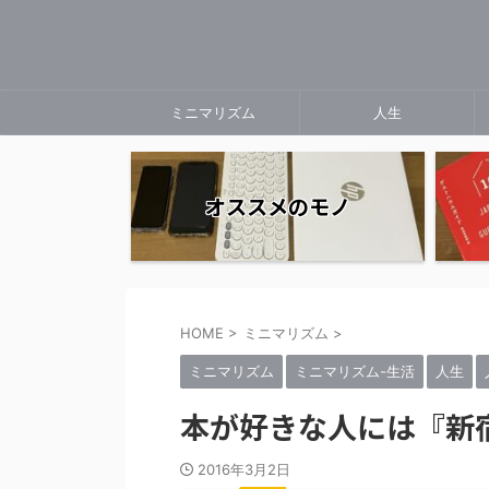
ミニマリズム
人生
オススメのモノ
HOME
>
ミニマリズム
>
ミニマリズム
ミニマリズム-生活
人生
本が好きな人には『新
2016年3月2日