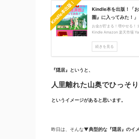
Kindle本出版！
Kindle本を出版
圏』に入ってみた！」
お金が貯まる！増やせる！１年か
Kindle Amazon 楽天市場 
続きを見る
『隠居』というと、
人里離れた山奥でひっそ
というイメージがあると思います。
昨日は、そんな
▼典型的な『隠居』のイ