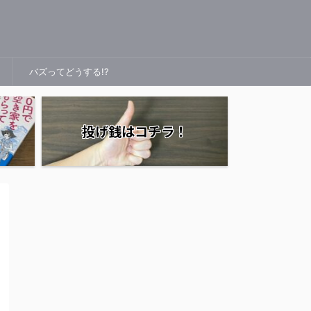
バズってどうする!?
投げ銭はコチラ！