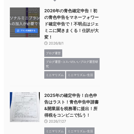
2026年の青色確定申告！初
の青色申告をマネーフォワー
ド確定申告で！不明点はジェ
ミニに聞きまくる！仕訳が大
変！
2026/8/1
ブログ運営
ブログ運営-コスパのいいブログ運営研
究
ミニマリズム
ミニマリズム-生活
2025年の確定申告！白色申
告はラスト！青色申告申請書
&開業届を税務署に提出！所
得税をコンビニで払う！
2026/7/27
ミニマリズム
ミニマリズム-生活