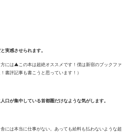
だと実感させられます。
る方には▲この本は超絶オススメです！僕は新宿のブックファ
た！書評記事も書こうと思っています！）
に人口が集中している首都圏だけなような気がします。
田舎には本当に仕事がない。あっても給料も払わないような超