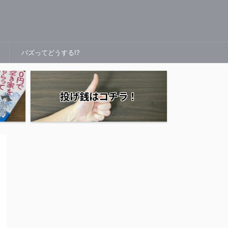
バズってどうする!?
投げ銭はコチラ！