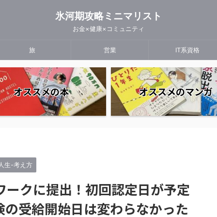
氷河期攻略ミニマリスト
お金×健康×コミュニティ
旅
営業
IT系資格
オススメの本
オススメのマンガ
人生-考え方
ワークに提出！初回認定日が予定
険の受給開始日は変わらなかった