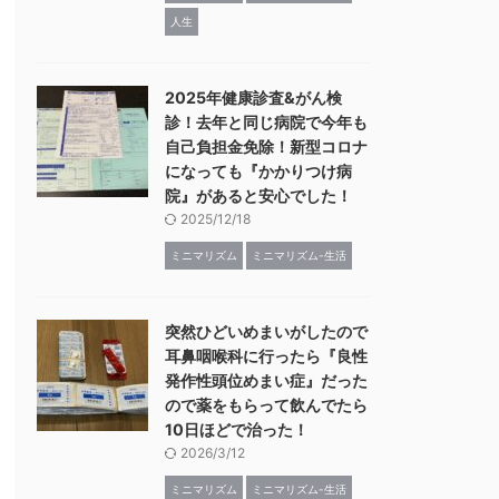
人生
2025年健康診査&がん検
診！去年と同じ病院で今年も
自己負担金免除！新型コロナ
になっても『かかりつけ病
院』があると安心でした！
2025/12/18
ミニマリズム
ミニマリズム-生活
突然ひどいめまいがしたので
耳鼻咽喉科に行ったら『良性
発作性頭位めまい症』だった
ので薬をもらって飲んでたら
10日ほどで治った！
2026/3/12
ミニマリズム
ミニマリズム-生活