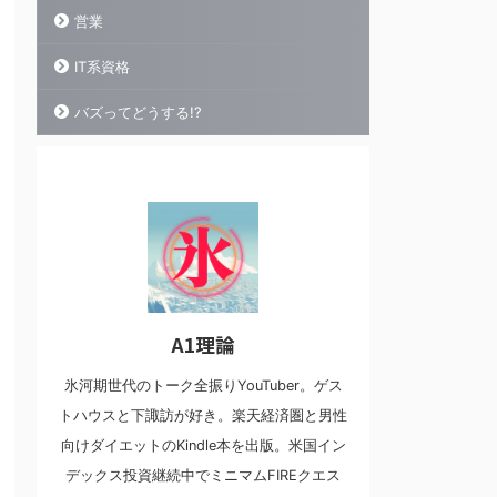
営業
IT系資格
バズってどうする!?
A1理論
氷河期世代のトーク全振りYouTuber。ゲス
トハウスと下諏訪が好き。楽天経済圏と男性
向けダイエットのKindle本を出版。米国イン
デックス投資継続中でミニマムFIREクエス