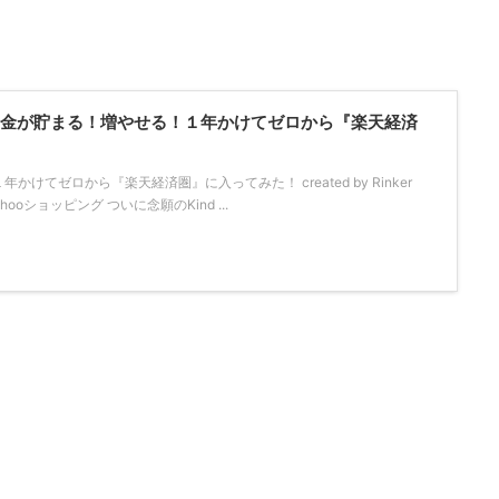
！「お金が貯まる！増やせる！１年かけてゼロから『楽天経済
けてゼロから『楽天経済圏』に入ってみた！ created by Rinker
Yahooショッピング ついに念願のKind ...