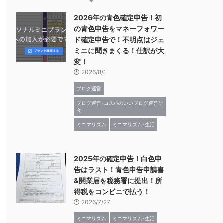
2026年の青色確定申告！初
の青色申告をマネーフォワー
ド確定申告で！不明点はジェ
ミニに聞きまくる！仕訳が大
変！
2026/8/1
ブログ運営
ブログ運営-コスパのいいブログ運営研
究
ミニマリズム
ミニマリズム-生活
2025年の確定申告！白色申
告はラスト！青色申告申請書
&開業届を税務署に提出！所
得税をコンビニで払う！
2026/7/27
ミニマリズム
ミニマリズム-生活