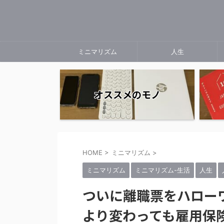
ミニマリズム
人生
オススメのモノ
HOME
>
ミニマリズム
>
ミニマリズム
ミニマリズム-生活
人生
ついに離職票をハロー
より変わっても雇用保