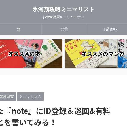
氷河期攻略ミニマリスト
お金×健康×コミュニティ
旅
営業
IT系資格
オススメの本
オススメのマンガ
運営研究
ミニマリズム
『note』にID登録＆巡回&有料
とを書いてみる！