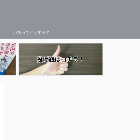
バズってどうする!?
投げ銭はコチラ！