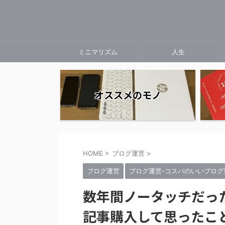
ミニマリズム
人生
オススメのモノ
HOME
>
ブログ運営
>
ブログ運営
ブログ運営-コスパのいいブログ
数年間ノータッチだった
記事購入して思ったこ