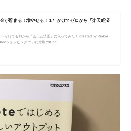
！「お金が貯まる！増やせる！１年かけてゼロから『楽天経済
けてゼロから『楽天経済圏』に入ってみた！ created by Rinker
Yahooショッピング ついに念願のKind ...