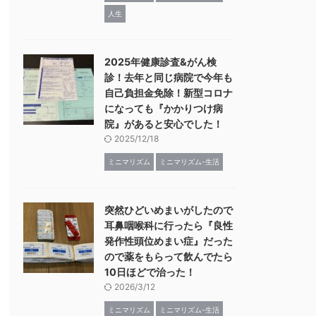
人生
2025年健康診査&がん検
診！去年と同じ病院で今年も
自己負担金免除！新型コロナ
になっても『かかりつけ病
院』があると安心でした！
2025/12/18
ミニマリズム
ミニマリズム-生活
突然ひどいめまいがしたので
耳鼻咽喉科に行ったら『良性
発作性頭位めまい症』だった
ので薬をもらって飲んでたら
10日ほどで治った！
2026/3/12
ミニマリズム
ミニマリズム-生活