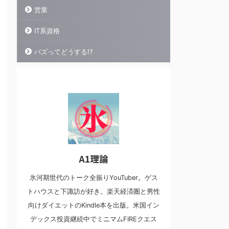
営業
IT系資格
バズってどうする!?
A1理論
氷河期世代のトーク全振りYouTuber。ゲス
トハウスと下諏訪が好き。楽天経済圏と男性
向けダイエットのKindle本を出版。米国イン
デックス投資継続中でミニマムFIREクエス