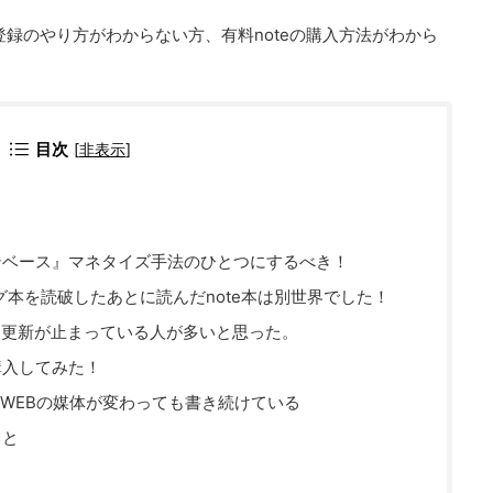
ID登録のやり方がわからない方、有料noteの購入方法がわから
目次
[
非表示
]
ァンベース』マネタイズ手法のひとつにするべき！
グ本を読破したあとに読んだnote本は別世界でした！
同じく更新が止まっている人が多いと思った。
購入してみた！
WEBの媒体が変わっても書き続けている
こと