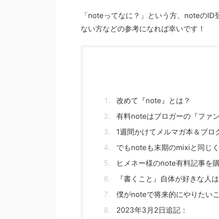
「noteってなに？」という方、noteの
ない方などの参考になれば幸いです！
改めて『note』とは？
有料noteはブロガーの『フ
1週間かけてメルマガ本＆ブロ
でもnoteも末期のmixiと
ヒメネー様のnote有料記事を
『書くこと』自体が好きな人は
僕がnoteで将来的にやりたい
2023年3月2日追記：