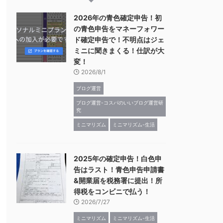
2026年の青色確定申告！初
の青色申告をマネーフォワー
ド確定申告で！不明点はジェ
ミニに聞きまくる！仕訳が大
変！
2026/8/1
ブログ運営
ブログ運営-コスパのいいブログ運営研
究
ミニマリズム
ミニマリズム-生活
2025年の確定申告！白色申
告はラスト！青色申告申請書
&開業届を税務署に提出！所
得税をコンビニで払う！
2026/7/27
ミニマリズム
ミニマリズム-生活