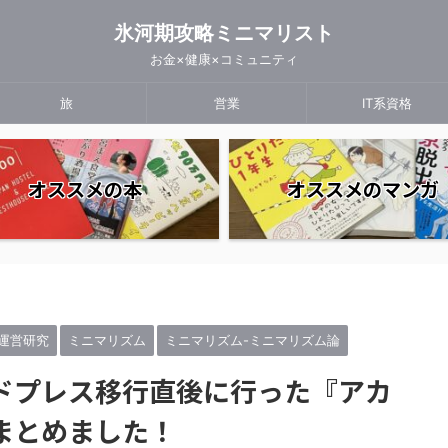
氷河期攻略ミニマリスト
お金×健康×コミュニティ
旅
営業
IT系資格
オススメの本
オススメのマンガ
運営研究
ミニマリズム
ミニマリズム-ミニマリズム論
ドプレス移行直後に行った『アカ
まとめました！