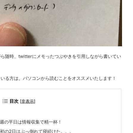
随時、twitterにメモったつぶやきを引用しながら書いてい
ている方は、パソコンから読むことをオススメいたします！
目次
[
非表示
]
1週の平日は情報収集で精一杯！
初の2日はぶっ倒れて寝続けた。。。