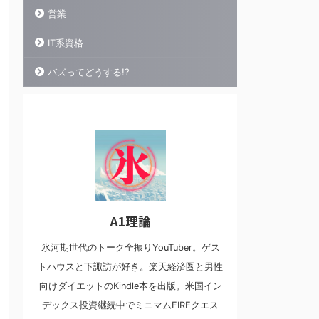
営業
IT系資格
バズってどうする!?
A1理論
氷河期世代のトーク全振りYouTuber。ゲス
トハウスと下諏訪が好き。楽天経済圏と男性
向けダイエットのKindle本を出版。米国イン
デックス投資継続中でミニマムFIREクエス