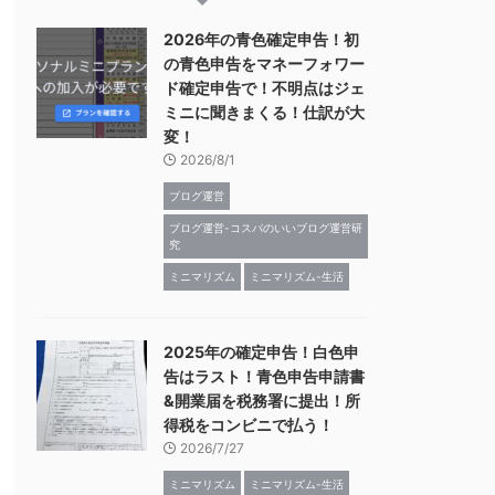
2026年の青色確定申告！初
の青色申告をマネーフォワー
ド確定申告で！不明点はジェ
ミニに聞きまくる！仕訳が大
変！
2026/8/1
ブログ運営
ブログ運営-コスパのいいブログ運営研
究
ミニマリズム
ミニマリズム-生活
2025年の確定申告！白色申
告はラスト！青色申告申請書
&開業届を税務署に提出！所
得税をコンビニで払う！
2026/7/27
ミニマリズム
ミニマリズム-生活