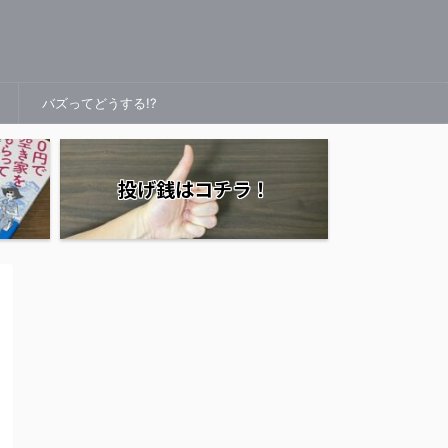
バズってどうする!?
投げ銭はコチラ！