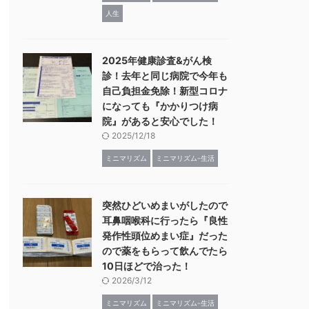
人生
2025年健康診査&がん検
診！去年と同じ病院で今年も
自己負担金免除！新型コロナ
になっても『かかりつけ病
院』があると安心でした！
2025/12/18
ミニマリズム
ミニマリズム-生活
突然ひどいめまいがしたので
耳鼻咽喉科に行ったら『良性
発作性頭位めまい症』だった
ので薬をもらって飲んでたら
10日ほどで治った！
2026/3/12
ミニマリズム
ミニマリズム-生活