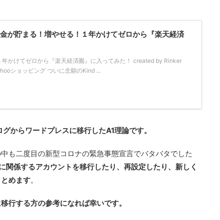
！「お金が貯まる！増やせる！１年かけてゼロから『楽天経済
けてゼロから『楽天経済圏』に入ってみた！ created by Rinker
Yahooショッピング ついに念願のKind ...
ブログからワードプレスに移行したA1理論です。
の中も二度目の新型コロナの緊急事態宣言でバタバタでした
グに関係するアカウントを移行したり、再設定したり、新しく
まとめます
。
に移行する方の参考になれば幸いです。