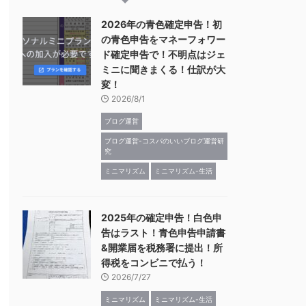
2026年の青色確定申告！初
の青色申告をマネーフォワー
ド確定申告で！不明点はジェ
ミニに聞きまくる！仕訳が大
変！
2026/8/1
ブログ運営
ブログ運営-コスパのいいブログ運営研
究
ミニマリズム
ミニマリズム-生活
2025年の確定申告！白色申
告はラスト！青色申告申請書
&開業届を税務署に提出！所
得税をコンビニで払う！
2026/7/27
ミニマリズム
ミニマリズム-生活