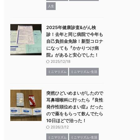
人生
2025年健康診査&がん検
診！去年と同じ病院で今年も
自己負担金免除！新型コロナ
になっても『かかりつけ病
院』があると安心でした！
2025/12/18
ミニマリズム
ミニマリズム-生活
突然ひどいめまいがしたので
耳鼻咽喉科に行ったら『良性
発作性頭位めまい症』だった
ので薬をもらって飲んでたら
10日ほどで治った！
2026/3/12
ミニマリズム
ミニマリズム-生活