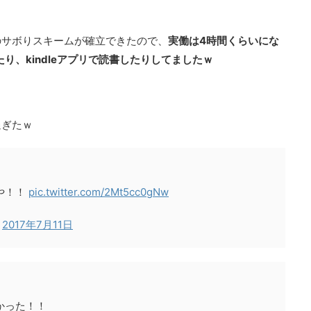
のサボりスキームが確立できたので、
実働は4時間くらいにな
ったり、kindleアプリで読書したりしてましたｗ
過ぎたｗ
や！！
pic.twitter.com/2Mt5cc0gNw
)
2017年7月11日
かった！！