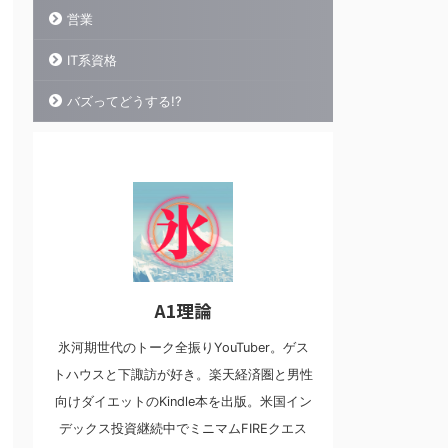
営業
IT系資格
バズってどうする!?
A1理論
氷河期世代のトーク全振りYouTuber。ゲス
トハウスと下諏訪が好き。楽天経済圏と男性
向けダイエットのKindle本を出版。米国イン
デックス投資継続中でミニマムFIREクエス