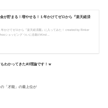
！「お金が貯まる！増やせる！１年かけてゼロから『楽天経済
けてゼロから『楽天経済圏』に入ってみた！ created by Rinker
Yahooショッピング ついに念願のKind ...
もわかってきたA1理論です！ｗ
ーの「才能」の最上位が