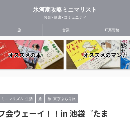
氷河期攻略ミニマリスト
お金×健康×コミュニティ
旅
営業
IT系資格
オススメの本
オススメのマンガ
ミニマリズム-生活
旅
旅-東京ぶらり旅
フ会ウェーイ！！in 池袋『たま