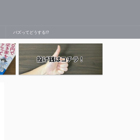
バズってどうする!?
投げ銭はコチラ！