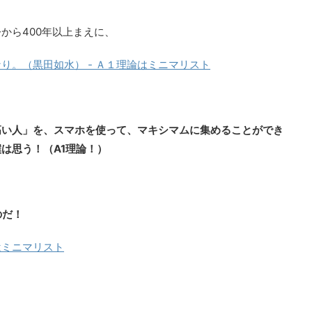
から400年以上まえに、
り。（黒田如水） - Ａ１理論はミニマリスト
高い人」を、スマホを使って、マキシマムに集めることができ
は思う！（A1理論！）
のだ！
はミニマリスト