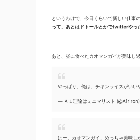
というわけで、今日くらいで新しい仕事
って、あとはドトールとかでtwitterや
あと、昼に食べたカオマンガイが美味し
やっぱり、俺は、チキンライスがいい
— Ａ１理論はミニマリスト (@A1riron
はー、カオマンガイ、めっちゃ美味し