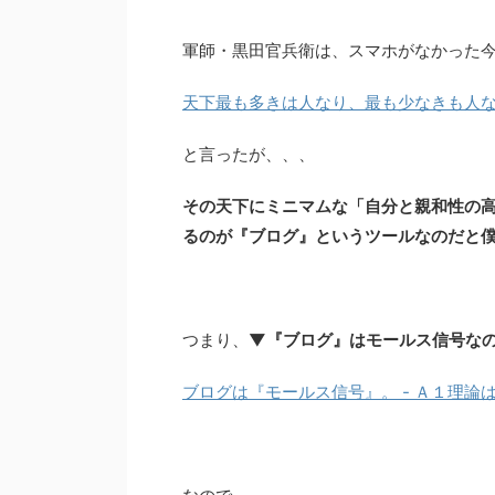
軍師・黒田官兵衛は、スマホがなかった今
天下最も多きは人なり、最も少なきも人な
と言ったが、、、
その天下にミニマムな「自分と親和性の
るのが『ブログ』というツールなのだと僕
つまり、
▼『ブログ』はモールス信号な
ブログは『モールス信号』。 - Ａ１理論