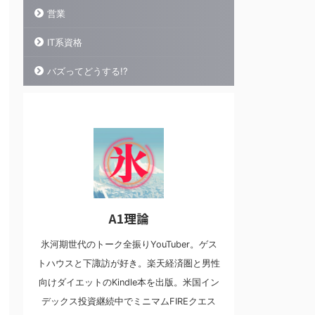
営業
IT系資格
バズってどうする!?
A1理論
氷河期世代のトーク全振りYouTuber。ゲス
トハウスと下諏訪が好き。楽天経済圏と男性
向けダイエットのKindle本を出版。米国イン
デックス投資継続中でミニマムFIREクエス