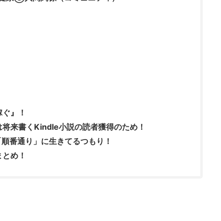
稼ぐ』！
将来書くKindle小説の読者獲得のため！
「順番通り」に生きてるつもり！
まとめ！