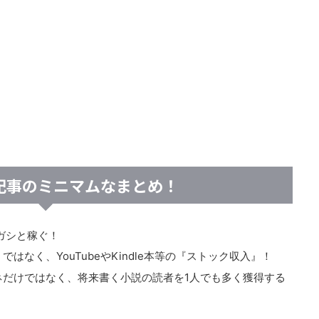
記事のミニマムなまとめ！
ガシと稼ぐ！
なく、YouTubeやKindle本等の『ストック収入』！
ネだけではなく、将来書く小説の読者を1人でも多く獲得する