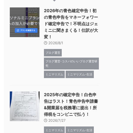
2026年の青色確定申告！初
の青色申告をマネーフォワー
ド確定申告で！不明点はジェ
ミニに聞きまくる！仕訳が大
変！
2026/8/1
ブログ運営
ブログ運営-コスパのいいブログ運営研
究
ミニマリズム
ミニマリズム-生活
2025年の確定申告！白色申
告はラスト！青色申告申請書
&開業届を税務署に提出！所
得税をコンビニで払う！
2026/7/27
ミニマリズム
ミニマリズム-生活