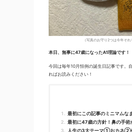
（写真のお守り2つは今年それ
本日、無事に47歳になったA1理論です！
今回は毎年10月恒例の誕生日記事です。
ればお読みください！
最初にこの記事のミニマムな
最初に47歳の方針！鼻の手術
人生の3大テーマ①おカネ②