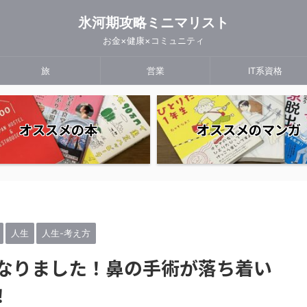
氷河期攻略ミニマリスト
お金×健康×コミュニティ
旅
営業
IT系資格
オススメの本
オススメのマンガ
人生
人生-考え方
になりました！鼻の手術が落ち着い
！