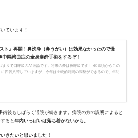
書いています！
スト』再開！鼻洗浄（鼻うがい）は効果なかったので慢
鼻中隔湾曲症の全身麻酔手術をするぞ！
鼻づまりで口呼吸のA1理論です。将来の夢は鼻呼吸です！ 40歳頃からこの
』に四苦八苦していますが、今年は比較的時間の調整ができるので、年明
手術後もしばらく通院が続きます。病院の方の説明によると
かすると
年内いっぱいは落ち着かないかも。
でいきたいと思いました！