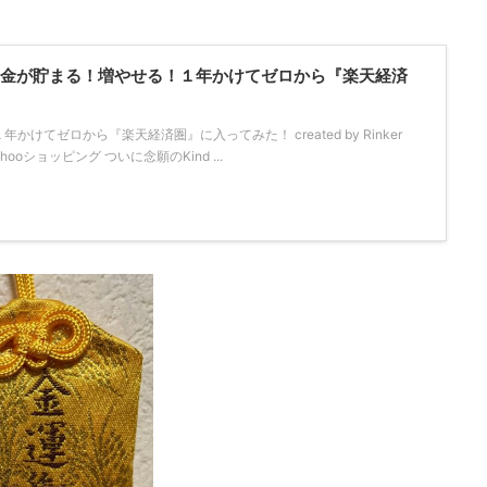
！「お金が貯まる！増やせる！１年かけてゼロから『楽天経済
けてゼロから『楽天経済圏』に入ってみた！ created by Rinker
Yahooショッピング ついに念願のKind ...