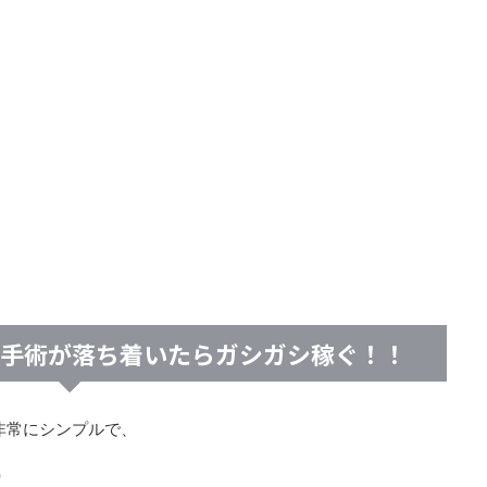
の手術が落ち着いたらガシガシ稼ぐ！！
非常にシンプルで、
！