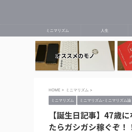
ミニマリズム
人生
オススメのモノ
HOME
>
ミニマリズム
>
ミニマリズム
ミニマリズム-ミニマリズム論
【誕生日記事】47歳
たらガシガシ稼ぐぞ！