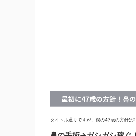
最初に47歳の方針！鼻
タイトル通りですが、僕の47歳の方針は
鼻の手術→ガシガシ稼ぐ