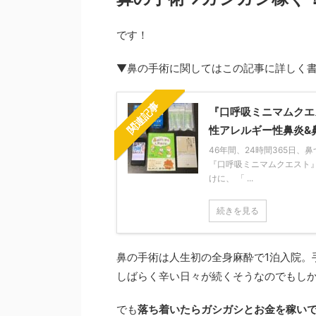
です！
▼鼻の手術に関してはこの記事に詳しく
関連記事
『口呼吸ミニマムクエ
性アレルギー性鼻炎&
46年間、24時間365日、
『口呼吸ミニマムクエスト
けに、 「 ...
続きを見る
鼻の手術は人生初の全身麻酔で1泊入院。
しばらく辛い日々が続くそうなのでもし
でも
落ち着いたらガシガシとお金を稼い