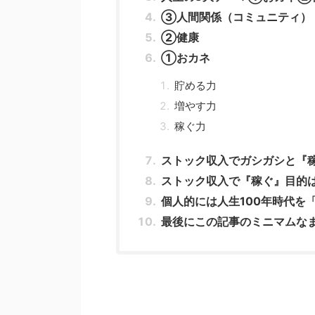
③人間関係（コミュニティ）
②健康
①おカネ
貯める力
増やす力
稼ぐ力
ストック収入でガシガシと『
ストック収入で『稼ぐ』目的は
個人的には人生100年時代を
最後にこの記事のミニマムな