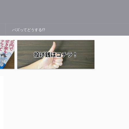
バズってどうする!?
投げ銭はコチラ！