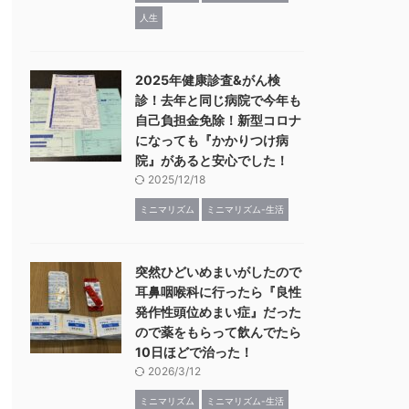
人生
2025年健康診査&がん検
診！去年と同じ病院で今年も
自己負担金免除！新型コロナ
になっても『かかりつけ病
院』があると安心でした！
2025/12/18
ミニマリズム
ミニマリズム-生活
突然ひどいめまいがしたので
耳鼻咽喉科に行ったら『良性
発作性頭位めまい症』だった
ので薬をもらって飲んでたら
10日ほどで治った！
2026/3/12
ミニマリズム
ミニマリズム-生活