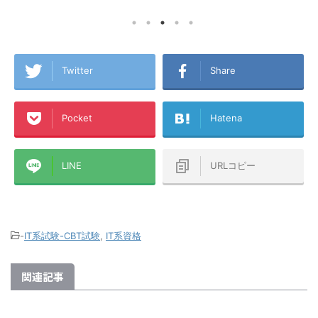
めに人生を
『楽天経済圏
4,180円/月！戸建は税込5,280円/月！
ためです！ 生
です！ 今回
プロバイダ代込み！今なら6ヵ月無
の申し込みで
『楽天経済
料！僕も使っています！ 一人暮らし
報収集してい
僕が、楽天P
で楽天モバイルのテザリング生活から
らせることが
も含めた『
楽天ひかりに切り替えたA1理論で
はこれから楽
ら誰もが楽
す！ちなみに昔のアパートで使ってい
Twitter
Share
込もうとして
トを書いて
たのは古い順から、ADSL→テプコ光
点での最新の申
ードを作ろ
→フレッツ光→ひかりONE→ケーブル
面のキャプチ
経済圏』に
TV（新宿ケーブル）で、このアパー
Pocket
Hatena
したいと思い
種ポイント
トに来てからはauひかり
.
ラに分散し
→WiMAX→WiMAX2+→楽天ひかりテ
ば幸いです！ 
ザリング→楽天ひかり（マンションタ
イプ・光配線方式）です ...
LINE
URLコピー
-
IT系試験-CBT試験
,
IT系資格
関連記事