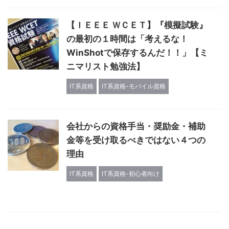
【ＩＥＥＥ ＷＣＥＴ】『模擬試験』
の最初の１時間は「考えるな！
WinShotで保存するんだ！！」【ミ
ニマリスト勉強法】
IT系資格
IT系資格-モバイル資格
会社からの資格手当・奨励金・補助
金等を受け取るべきではない４つの
理由
IT系資格
IT系資格-初心者向け