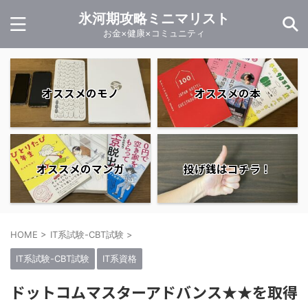
氷河期攻略ミニマリスト
お金×健康×コミュニティ
オススメのモノ
オススメの本
オススメのマンガ
投げ銭はコチラ！
HOME
>
IT系試験-CBT試験
>
IT系試験-CBT試験
IT系資格
ドットコムマスターアドバンス★★を取得