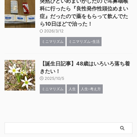
突然ひどいめまいがしたので耳鼻咽喉
科に行ったら『良性発作性頭位めまい
症』だったので薬をもらって飲んでた
ら10日ほどで治った！
2026/3/12
ミニマリズム
ミニマリズム-生活
【誕生日記事】48歳はいろいろ落ち着
きたい！
2025/10/5
ミニマリズム
人生
人生-考え方