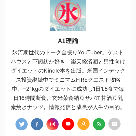
A1理論
氷河期世代のトーク全振りYouTuber。ゲスト
ハウスと下諏訪が好き。楽天経済圏と男性向け
ダイエットのKindle本を出版。米国インデック
ス投資継続中でミニマムFIREクエスト攻略
中。−21kgのダイエットに成功し1日1.5食で毎
日16時間断食。玄米菜食納豆サバ缶甘酒豆乳
素焼きナッツ。情報発信と成長が人生の目的。