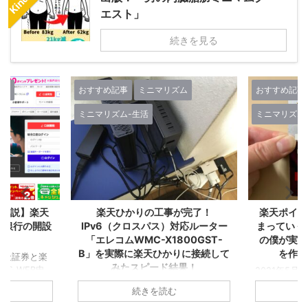
エスト」
続きを見る
ズム
おすすめ記事
ミニマリズム
おすすめ記事
ミニマリズム-生活
ミニマリズム
で解説】楽天
楽天ひかりの工事が完了！
楽天ポイン
天銀行の開設
IPv6（クロスパス）対応ルーター
まっていく
点！
「エレコムWMC-X1800GST-
の僕が実感
B」を実際に楽天ひかりに接続して
を作る
ろ楽天証券と楽
みたスピード結果！
からWEB申
2021年5
！目的はつみ
ていくこと
▼楽天モバイル使う方ならおうちの
続きを読む
して『楽天経
天カードを2
Wi-Fiは楽天ひかり！集合住宅は税込