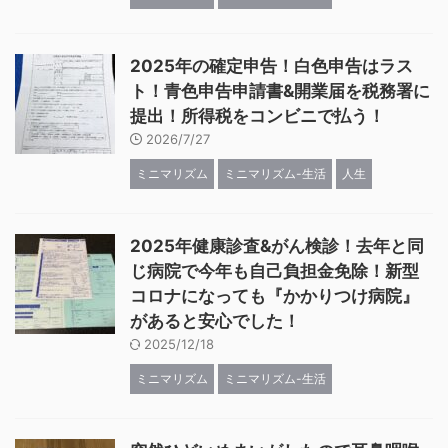
2025年の確定申告！白色申告はラス
ト！青色申告申請書&開業届を税務署に
提出！所得税をコンビニで払う！
2026/7/27
ミニマリズム
ミニマリズム-生活
人生
2025年健康診査&がん検診！去年と同
じ病院で今年も自己負担金免除！新型
コロナになっても『かかりつけ病院』
があると安心でした！
2025/12/18
ミニマリズム
ミニマリズム-生活