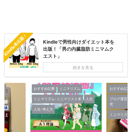
Kindle本出版！
Kindleで男性向けダイエット本を
出版！「男の内臓脂肪ミニマムク
エスト」
続きを見る
ズム
おすすめ記事
ミニマリズム
おすすめ記事
ミニマリズム-ミニマリスト本
人生
ブログ運営-
究
人生-考え方
ミニマリズム