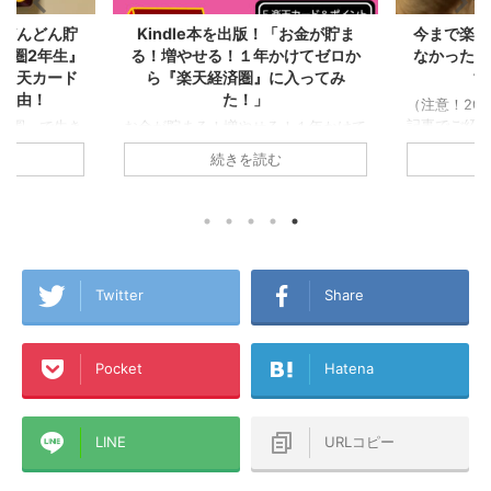
でどんどん貯
Kindle本を出版！「お金が貯ま
今まで楽天
済圏2年生』
る！増やせる！１年かけてゼロか
なかった僕
が楽天カード
ら『楽天経済圏』に入ってみ
す
の理由！
た！」
（注意！20
記事でご紹介
経済圏』で生き
お金が貯まる！増やせる！１年かけて
ペーンや月1
の後すぐに楽
ゼロから『楽天経済圏』に入ってみ
続きを読む
ンは無くなっ
この夏で無事
た！ created by Rinker Kindle
ミニマリスト
なったA1理論
Amazon 楽天市場 Yahooショッピン
2021年4
は1年以上
グ ついに念願のKindle本を出版しまし
の大きな部
りとハマった
た！ その名も、 「お金が貯まる！増
さに戦国時
ャッシュなど
やせる！１年かけてゼロから『楽天経
そんな中、
という視点か
済圏』に入ってみた！」！ 僕はほん
ビスを一切
行するメリッ
の2年前まで、毎日のスーパーなどで
Twitter
Share
の度スマホの
れから楽天カ
の買い物もいつもニコニコ現金払い
て楽天モバイ
る方、『楽天
で、クレジットカードさえ使っていま
うとした理
でいる方、各
せんでした。そして投資なんて『ギャ
Pocket
Hatena
します！！ま
済圏にバラバ
ンブラー』がすることだと思っていま
ーンで『Rakut
の参考になれ
した！ そんな楽天I ...
...
LINE
URLコピー