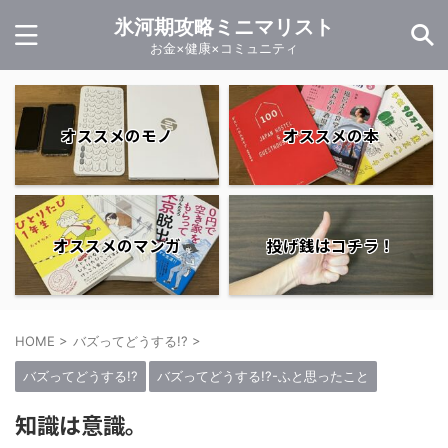
氷河期攻略ミニマリスト
お金×健康×コミュニティ
オススメのモノ
オススメの本
オススメのマンガ
投げ銭はコチラ！
HOME
>
バズってどうする!?
>
バズってどうする!?
バズってどうする!?-ふと思ったこと
知識は意識。