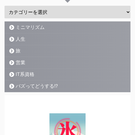
ミニマリズム
人生
旅
営業
IT系資格
バズってどうする!?