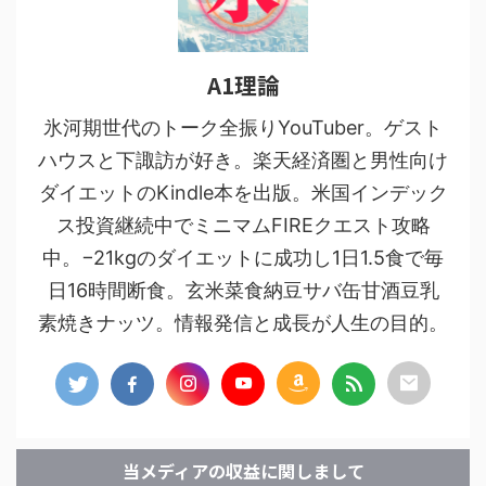
A1理論
氷河期世代のトーク全振りYouTuber。ゲスト
ハウスと下諏訪が好き。楽天経済圏と男性向け
ダイエットのKindle本を出版。米国インデック
ス投資継続中でミニマムFIREクエスト攻略
中。−21kgのダイエットに成功し1日1.5食で毎
日16時間断食。玄米菜食納豆サバ缶甘酒豆乳
素焼きナッツ。情報発信と成長が人生の目的。
当メディアの収益に関しまして