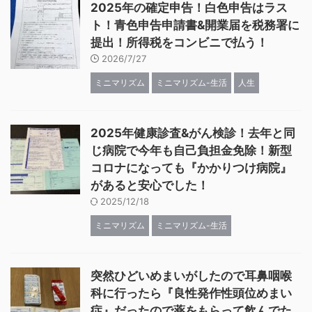
2025年の確定申告！白色申告はラス
ト！青色申告申請書&開業届を税務署に
提出！所得税をコンビニで払う！
2026/7/27
ミニマリズム
ミニマリズム-生活
人生
2025年健康診査&がん検診！去年と同
じ病院で今年も自己負担金免除！新型
コロナになっても『かかりつけ病院』
があると安心でした！
2025/12/18
ミニマリズム
ミニマリズム-生活
突然ひどいめまいがしたので耳鼻咽喉
科に行ったら『良性発作性頭位めまい
症』だったので薬をもらって飲んでた