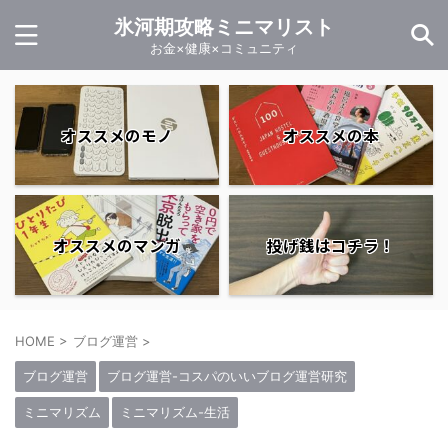
氷河期攻略ミニマリスト
お金×健康×コミュニティ
オススメのモノ
オススメの本
オススメのマンガ
投げ銭はコチラ！
HOME
>
ブログ運営
>
ブログ運営
ブログ運営-コスパのいいブログ運営研究
ミニマリズム
ミニマリズム-生活