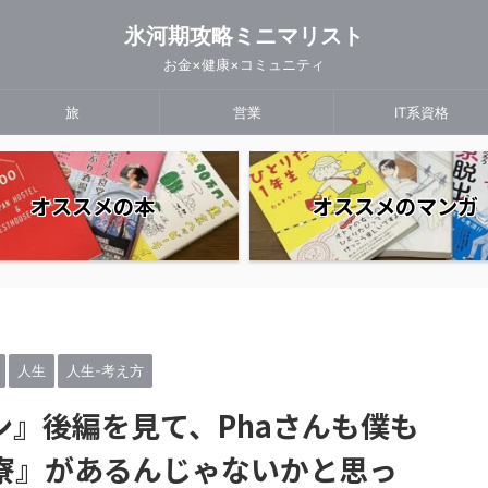
氷河期攻略ミニマリスト
お金×健康×コミュニティ
旅
営業
IT系資格
オススメの本
オススメのマンガ
人生
人生-考え方
』後編を見て、Phaさんも僕も
寮』があるんじゃないかと思っ