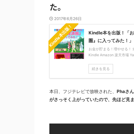
た。
2017年6月26日
Kindle本出版！
Kindle本を出版
圏』に入ってみた！」
お金が貯まる！増やせる！１年か
Kindle Amazon 楽天市場 
続きを見る
本日、フジテレビで放映された、
Phaさ
がさっそく上がっていたので、先ほど見