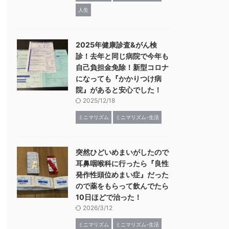
人生
2025年健康診査&がん検
診！去年と同じ病院で今年も
自己負担金免除！新型コロナ
になっても『かかりつけ病
院』があると安心でした！
2025/12/18
ミニマリズム
ミニマリズム-生活
突然ひどいめまいがしたので
耳鼻咽喉科に行ったら『良性
発作性頭位めまい症』だった
ので薬をもらって飲んでたら
10日ほどで治った！
2026/3/12
ミニマリズム
ミニマリズム-生活