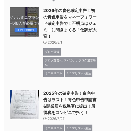
2026年の青色確定申告！初
の青色申告をマネーフォワー
ド確定申告で！不明点はジェ
ミニに聞きまくる！仕訳が大
変！
2026/8/1
ブログ運営
ブログ運営-コスパのいいブログ運営研
究
ミニマリズム
ミニマリズム-生活
2025年の確定申告！白色申
告はラスト！青色申告申請書
&開業届を税務署に提出！所
得税をコンビニで払う！
2026/7/27
ミニマリズム
ミニマリズム-生活