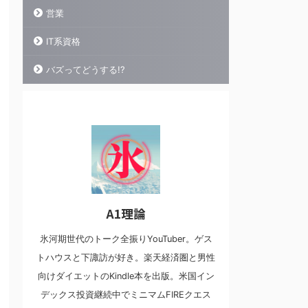
営業
IT系資格
バズってどうする!?
A1理論
氷河期世代のトーク全振りYouTuber。ゲス
トハウスと下諏訪が好き。楽天経済圏と男性
向けダイエットのKindle本を出版。米国イン
デックス投資継続中でミニマムFIREクエス