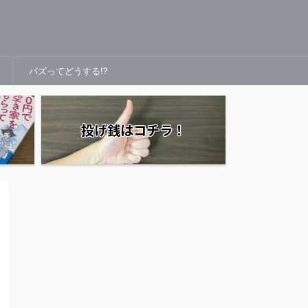
バズってどうする!?
投げ銭はコチラ！