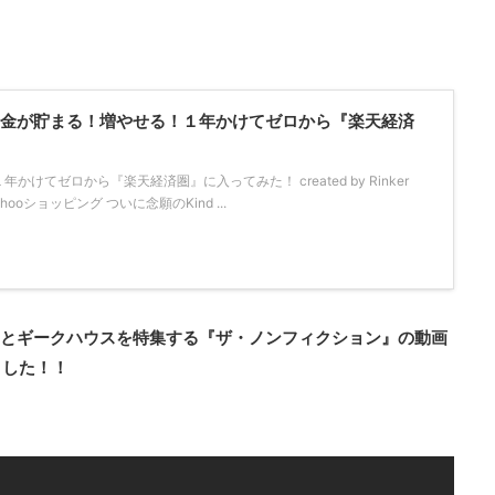
！「お金が貯まる！増やせる！１年かけてゼロから『楽天経済
けてゼロから『楽天経済圏』に入ってみた！ created by Rinker
Yahooショッピング ついに念願のKind ...
んとギークハウスを特集する『ザ・ノンフィクション』の動画
ました！！