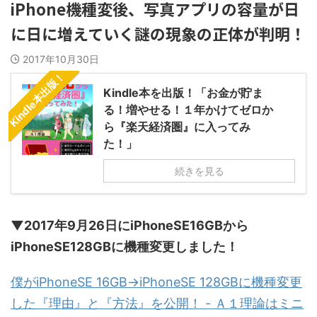
iPhone機種変後、写真アプリの容量が日
に日に増えていく謎の現象の正体が判明！
2017年10月30日
Kindle本出版！
Kindle本を出版！「お金が貯ま
る！増やせる！１年かけてゼロか
ら『楽天経済圏』に入ってみ
た！」
続きを見る
▼2017年9月26日にiPhoneSE16GBから
iPhoneSE128GBに機種変更しました！
僕がiPhoneSE 16GB→iPhoneSE 128GBに機種変更
した『理由』と『方法』を公開！ - Ａ１理論はミニ