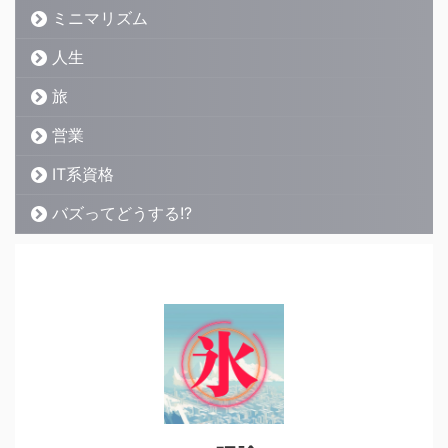
ミニマリズム
人生
旅
営業
IT系資格
バズってどうする!?