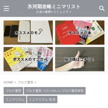
氷河期攻略ミニマリスト
お金×健康×コミュニティ
オススメのモノ
オススメの本
オススメのマンガ
投げ銭はコチラ！
HOME
>
ブログ運営
>
ブログ運営
ブログ運営-コスパのいいブログ運営研究
ミニマリズム
ミニマリズム-生活