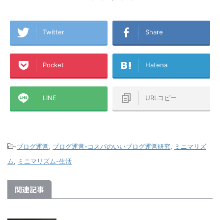
『楽天経済圏』にどっぷりとハマった
た！ その
！ 一人暮らし
僕が、楽天Payや楽天キャッシュなど
やせる！
ザリング生活から
も含めた『楽天経済圏』という視点か
済圏』に
たA1理論で
ら誰もが楽天カードを発行するメリッ
の2年前
パートで使ってい
Twitter
Share
トを書いてみました！これから楽天カ
の買い物
DSL→テプコ光
ードを作ろうか迷っている方、『楽天
で、クレ
ONE→ケーブル
経済圏』に入ろうか悩んでいる方、各
せんでし
で、このアパー
Pocket
Hatena
種ポイントがいろんな経済圏にバラバ
ンブラー
かり
ラに分散している方などの参考になれ
した！ そん
2+→楽天ひかりテ
ば幸いです！ この記事のミ ...
（マンションタ
...
LINE
URLコピー
-
ブログ運営
,
ブログ運営-コスパのいいブログ運営研究
,
ミニマリズ
ム
,
ミニマリズム-生活
関連記事