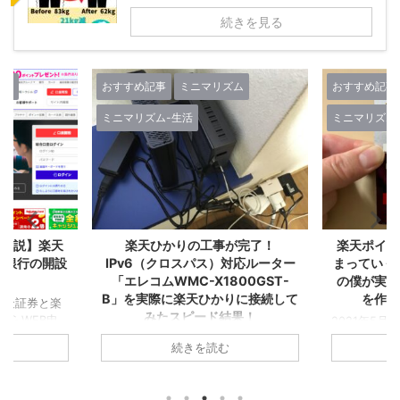
続きを見る
リズム
おすすめ記事
ミニマリズム
おすすめ記
ミニマリズム-生活
ミニマリズ
人生-考え
事が完了！
楽天ポイントが自動でどんどん貯
Kind
ス）対応ルーター
まっていく！『楽天経済圏2年生』
る！増
1800GST-
の僕が実感した誰もが楽天カード
ら『
かりに接続して
を作るべき１２の理由！
ド結果！
2021年5月に▼『楽天経済圏』で生き
お金が貯
ていくことを決意し、その後すぐに楽
ゼロから
方ならおうちの
読む
続きを読む
天カードを2枚発行してこの夏で無事
た！ create
！集合住宅は税込
『楽天経済圏2年生』になったA1理論
Amazon
込5,280円/月！
です！ 今回のこの記事では1年以上
グ ついに
なら6ヵ月無