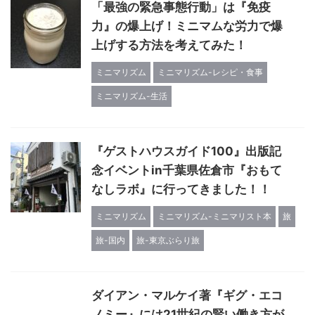
「最強の緊急事態行動」は『免疫
力』の爆上げ！ミニマムな労力で爆
上げする方法を考えてみた！
ミニマリズム
ミニマリズム-レシピ・食事
ミニマリズム-生活
『ゲストハウスガイド100』出版記
念イベントin千葉県佐倉市『おもて
なしラボ』に行ってきました！！
ミニマリズム
ミニマリズム-ミニマリスト本
旅
旅-国内
旅-東京ぶらり旅
ダイアン・マルケイ著『ギグ・エコ
ノミー』には21世紀の賢い働き方が