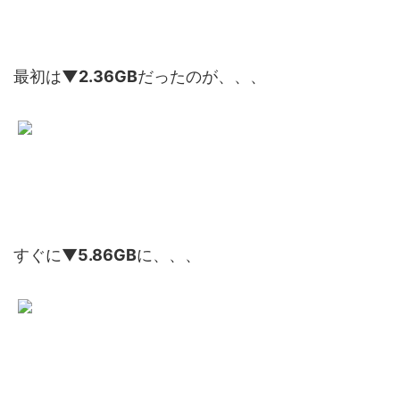
最初は
▼2.36GB
だったのが、、、
すぐに▼
5.86GB
に、、、