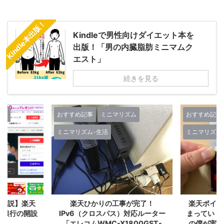
Kindle本出版！
Kindleで男性向けダイエット本を
出版！「男の内臓脂肪ミニマムク
エスト」
続きを見る
記事
ミニマリズム
おすすめ記事
ミニマリズム
ズム-生活
ミニマリズム-生活
天ひかりの工事が完了！
楽天ポイントが自動でどんどん貯
6（クロスパス）対応ルーター
まっていく！『楽天経済圏2年生』
コムWMC-X1800GST-
の僕が実感した誰もが楽天カード