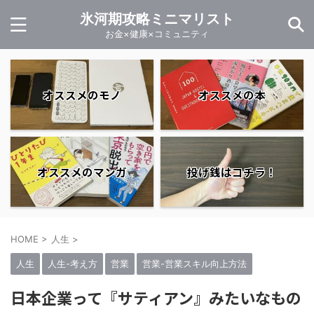
氷河期攻略ミニマリスト
お金×健康×コミュニティ
オススメのモノ
オススメの本
オススメのマンガ
投げ銭はコチラ！
HOME
>
人生
>
人生
人生-考え方
営業
営業-営業スキル向上方法
日本企業って『サティアン』みたいなもの