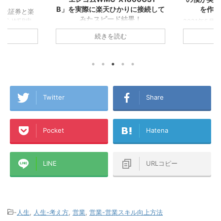
実際に楽天ひかりに接続して
を作るべき１２の理由！
みたスピード結果！
2021年5月に▼『楽天経済圏』で生き
ていくことを決意し、その後すぐに楽
モバイル使う方ならおうちの
続きを読む
続きを読む
天カードを2枚発行してこの夏で無事
iは楽天ひかり！集合住宅は税込
『楽天経済圏2年生』になったA1理論
円/月！戸建は税込5,280円/月！
です！ 今回のこの記事では1年以上
イダ代込み！今なら6ヵ月無
『楽天経済圏』にどっぷりとハマった
使っています！ 一人暮らし
僕が、楽天Payや楽天キャッシュなど
モバイルのテザリング生活から
も含めた『楽天経済圏』という視点か
りに切り替えたA1理論で
ら誰もが楽天カードを発行するメリッ
なみに昔のアパートで使ってい
Twitter
Share
トを書いてみました！これから楽天カ
い順から、ADSL→テプコ光
ードを作ろうか迷っている方、『楽天
ツ光→ひかりONE→ケーブル
経済圏』に入ろうか悩んでいる方、各
宿ケーブル）で、このアパー
Pocket
Hatena
種ポイントがいろんな経済圏にバラバ
からはauひかり
ラに分散している方などの参考になれ
AX→WiMAX2+→楽天ひかりテ
ば幸いです！ この記事のミ ...
グ→楽天ひかり（マンションタ
配線方式）です ...
LINE
URLコピー
-
人生
,
人生-考え方
,
営業
,
営業-営業スキル向上方法