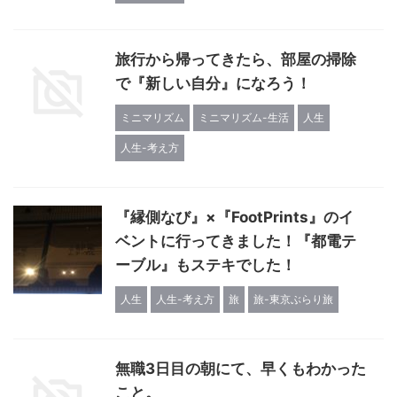
旅行から帰ってきたら、部屋の掃除
で『新しい自分』になろう！
ミニマリズム
ミニマリズム-生活
人生
人生-考え方
『縁側なび』×『FootPrints』のイ
ベントに行ってきました！『都電テ
ーブル』もステキでした！
人生
人生-考え方
旅
旅-東京ぶらり旅
無職3日目の朝にて、早くもわかった
こと。