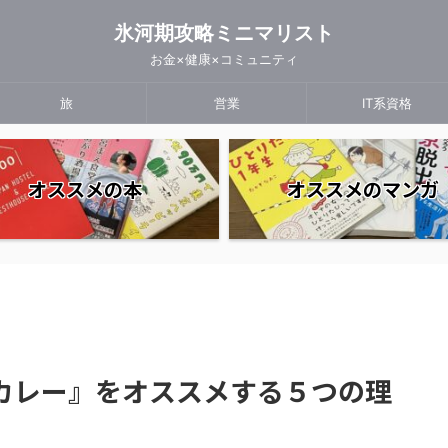
氷河期攻略ミニマリスト
お金×健康×コミュニティ
旅
営業
IT系資格
オススメの本
オススメのマンガ
カレー』をオススメする５つの理