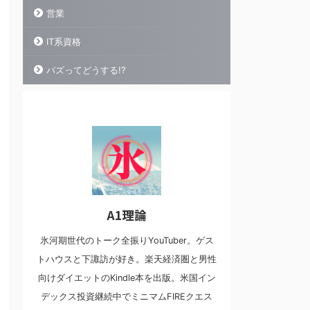
営業
IT系資格
バズってどうする!?
A1理論
氷河期世代のトーク全振りYouTuber。ゲス
トハウスと下諏訪が好き。楽天経済圏と男性
向けダイエットのKindle本を出版。米国イン
デックス投資継続中でミニマムFIREクエス