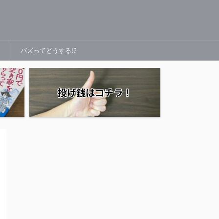
バズってどうする!?
投げ銭はコチラ！