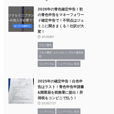
2026年の青色確定申告！初
の青色申告をマネーフォワー
ド確定申告で！不明点はジェ
ミニに聞きまくる！仕訳が大
変！
2026/8/1
ブログ運営
ブログ運営-コスパのいいブログ運営研
究
ミニマリズム
ミニマリズム-生活
2025年の確定申告！白色申
告はラスト！青色申告申請書
&開業届を税務署に提出！所
得税をコンビニで払う！
2026/7/27
ミニマリズム
ミニマリズム-生活