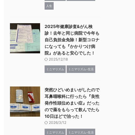
人生
2025年健康診査&がん検
診！去年と同じ病院で今年も
自己負担金免除！新型コロナ
になっても『かかりつけ病
院』があると安心でした！
2025/12/18
ミニマリズム
ミニマリズム-生活
突然ひどいめまいがしたので
耳鼻咽喉科に行ったら『良性
発作性頭位めまい症』だった
ので薬をもらって飲んでたら
10日ほどで治った！
2026/3/12
ミニマリズム
ミニマリズム-生活