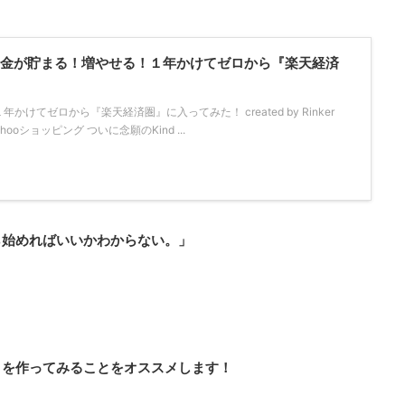
！「お金が貯まる！増やせる！１年かけてゼロから『楽天経済
けてゼロから『楽天経済圏』に入ってみた！ created by Rinker
Yahooショッピング ついに念願のKind ...
ら始めればいいかわからない。」
』を作ってみることをオススメします！