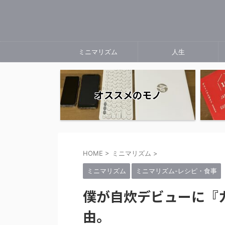
ミニマリズム
人生
オススメのモノ
HOME
>
ミニマリズム
>
ミニマリズム
ミニマリズム-レシピ・食事
僕が自炊デビューに『
由。