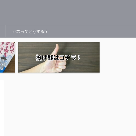
バズってどうする!?
投げ銭はコチラ！