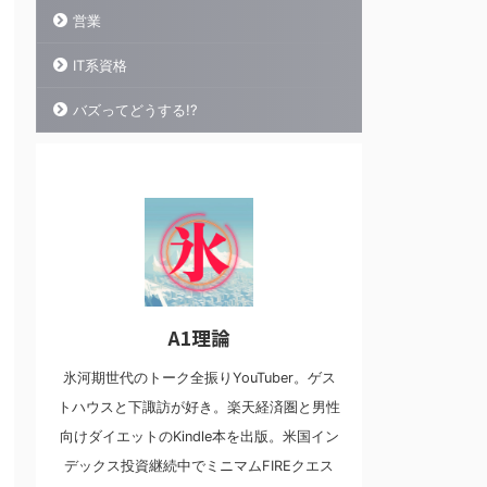
営業
IT系資格
バズってどうする!?
A1理論
氷河期世代のトーク全振りYouTuber。ゲス
トハウスと下諏訪が好き。楽天経済圏と男性
向けダイエットのKindle本を出版。米国イン
デックス投資継続中でミニマムFIREクエス