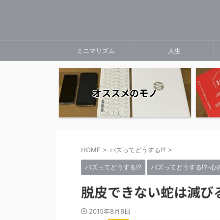
ミニマリズム
人生
オススメのモノ
HOME
>
バズってどうする!?
>
バズってどうする!?
バズってどうする!?-
脱皮できない蛇は滅び
2015年8月8日