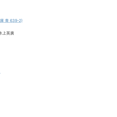
青 639-2)
e,氷上英廣
る