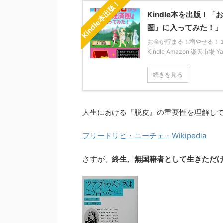
Kindle本出版！
Kindle本を出版
圏』に入ってみた！」
お金が貯まる！増やせる！１年か
Kindle Amazon 楽天市場 
続きを見る
人生における『脱皮』の重要性を理解し
フリードリヒ・ニーチェ - Wikipedia
さすが、
終生、無国籍者として生きただ