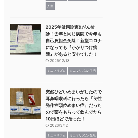
人生
2025年健康診査&がん検
診！去年と同じ病院で今年も
自己負担金免除！新型コロナ
になっても『かかりつけ病
院』があると安心でした！
2025/12/18
ミニマリズム
ミニマリズム-生活
突然ひどいめまいがしたので
耳鼻咽喉科に行ったら『良性
発作性頭位めまい症』だった
ので薬をもらって飲んでたら
10日ほどで治った！
2026/3/12
ミニマリズム
ミニマリズム-生活