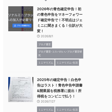
2026年の青色確定申告！初
の青色申告をマネーフォワー
ド確定申告で！不明点はジェ
ミニに聞きまくる！仕訳が大
変！
2026/8/1
ブログ運営
ブログ運営-コスパのいいブログ運営研
究
ミニマリズム
ミニマリズム-生活
2025年の確定申告！白色申
告はラスト！青色申告申請書
&開業届を税務署に提出！所
得税をコンビニで払う！
2026/7/27
ミニマリズム
ミニマリズム-生活