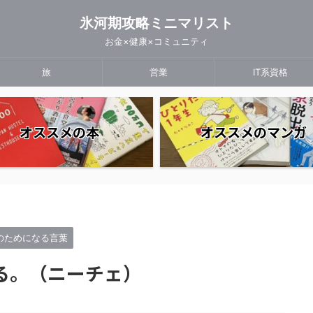
氷河期攻略ミニマリスト
お金×健康×コミュニティ
旅
営業
IT系資格
オススメの本
オススメのマンガ
心のためになる言葉
る。（ニーチェ）