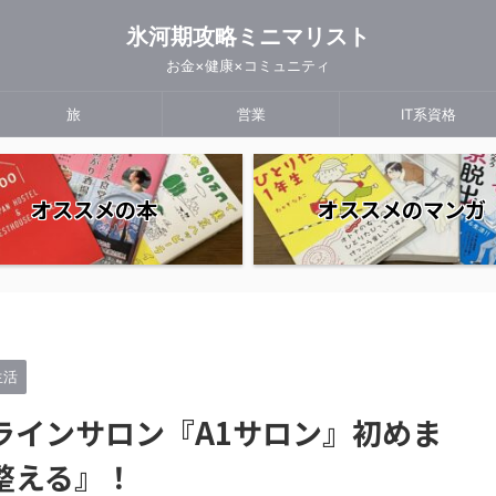
氷河期攻略ミニマリスト
お金×健康×コミュニティ
旅
営業
IT系資格
オススメの本
オススメのマンガ
生活
ラインサロン『A1サロン』初めま
整える』！