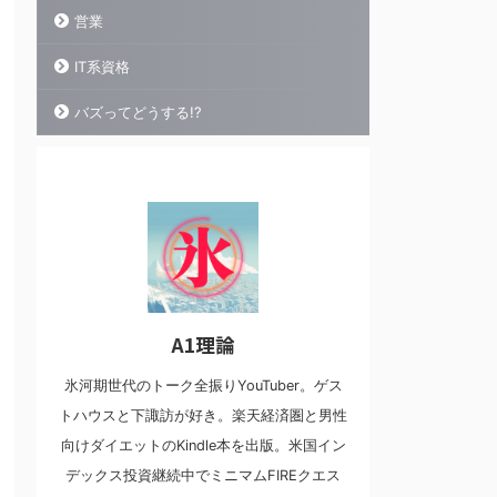
営業
IT系資格
バズってどうする!?
A1理論
氷河期世代のトーク全振りYouTuber。ゲス
トハウスと下諏訪が好き。楽天経済圏と男性
向けダイエットのKindle本を出版。米国イン
デックス投資継続中でミニマムFIREクエス