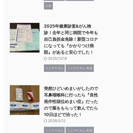
人生
2025年健康診査&がん検
診！去年と同じ病院で今年も
自己負担金免除！新型コロナ
になっても『かかりつけ病
院』があると安心でした！
2025/12/18
ミニマリズム
ミニマリズム-生活
突然ひどいめまいがしたので
耳鼻咽喉科に行ったら『良性
発作性頭位めまい症』だった
ので薬をもらって飲んでたら
10日ほどで治った！
2026/3/12
ミニマリズム
ミニマリズム-生活