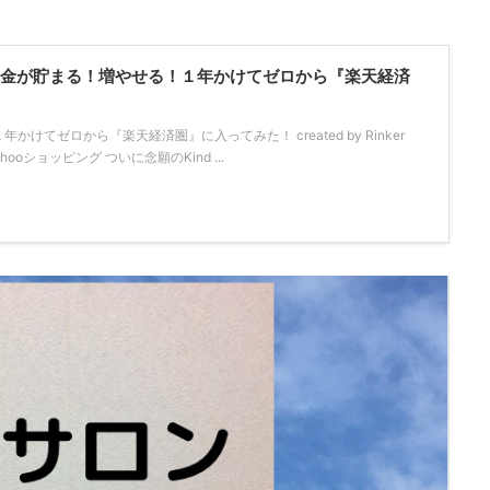
！「お金が貯まる！増やせる！１年かけてゼロから『楽天経済
けてゼロから『楽天経済圏』に入ってみた！ created by Rinker
Yahooショッピング ついに念願のKind ...