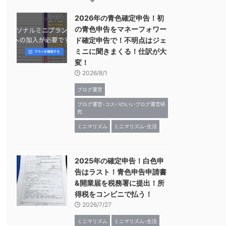
2026年の青色確定申告！初
の青色申告をマネーフォワー
ド確定申告で！不明点はジェ
ミニに聞きまくる！仕訳が大
変！
2026/8/1
ブログ運営
ブログ運営-コスパのいいブログ運営研
究
ミニマリズム
ミニマリズム-生活
2025年の確定申告！白色申
告はラスト！青色申告申請書
&開業届を税務署に提出！所
得税をコンビニで払う！
2026/7/27
ミニマリズム
ミニマリズム-生活