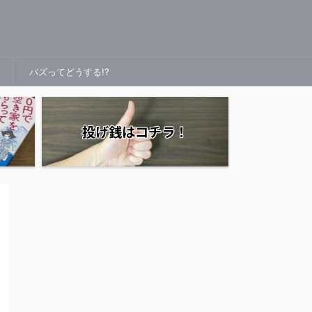
バズってどうする!?
投げ銭はコチラ！