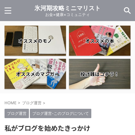
氷河期攻略ミニマリスト
お金×健康×コミュニティ
オススメのモノ
オススメの本
オススメのマンガ
投げ銭はコチラ！
HOME
>
ブログ運営
>
ブログ運営
ブログ運営-このブログについて
私がブログを始めたきっかけ