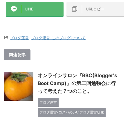
ば幸いです！ 
ザリング→楽天ひかり（マンションタ
イプ・光配線方式）です ...
LINE
URLコピー
-
ブログ運営
,
ブログ運営-このブログについて
関連記事
オンラインサロン『BBC(Blogger's
Boot Camp)』の第二回勉強会に行
って考えた７つのこと。
ブログ運営
ブログ運営-コスパのいいブログ運営研究