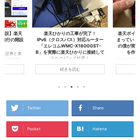
で解説】楽天
楽天ひかりの工事が完了！
楽天ポイン
天銀行の開設
IPv6（クロスパス）対応ルーター
まっていく
点！
「エレコムWMC-X1800GST-
の僕が実感
B」を実際に楽天ひかりに接続して
を作る
ろ楽天証券と楽
みたスピード結果！
からWEB申
2021年5
！目的はつみ
ていくこと
▼楽天モバイル使う方ならおうちの
続きを読む
して『楽天経
天カードを2
Wi-Fiは楽天ひかり！集合住宅は税込
めに人生を
『楽天経済圏
4,180円/月！戸建は税込5,280円/月！
ためです！ 生
です！ 今回
プロバイダ代込み！今なら6ヵ月無
の申し込みで
『楽天経済
料！僕も使っています！ 一人暮らし
報収集してい
僕が、楽天P
で楽天モバイルのテザリング生活から
らせることが
も含めた『
楽天ひかりに切り替えたA1理論で
はこれから楽
ら誰もが楽
す！ちなみに昔のアパートで使ってい
Twitter
Share
込もうとして
トを書いて
たのは古い順から、ADSL→テプコ光
点での最新の申
ードを作ろ
→フレッツ光→ひかりONE→ケーブル
面のキャプチ
経済圏』に
TV（新宿ケーブル）で、このアパー
Pocket
Hatena
したいと思い
種ポイント
トに来てからはauひかり
.
ラに分散し
→WiMAX→WiMAX2+→楽天ひかりテ