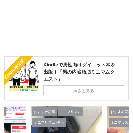
Kindle本出版！
Kindleで男性向けダイエット本を
出版！「男の内臓脂肪ミニマムク
エスト」
続きを見る
ズム
おすすめ記事
ミニマリズム
おすすめ記事
ミニマリズム-生活
ミニマリズム