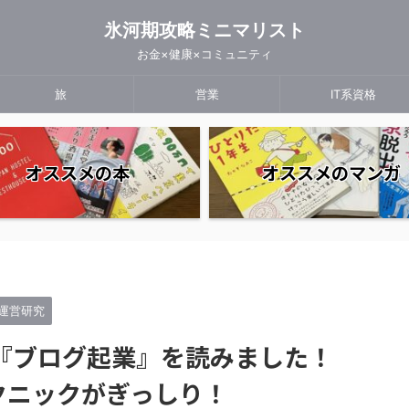
氷河期攻略ミニマリスト
お金×健康×コミュニティ
旅
営業
IT系資格
オススメの本
オススメのマンガ
運営研究
『ブログ起業』を読みました！
クニックがぎっしり！