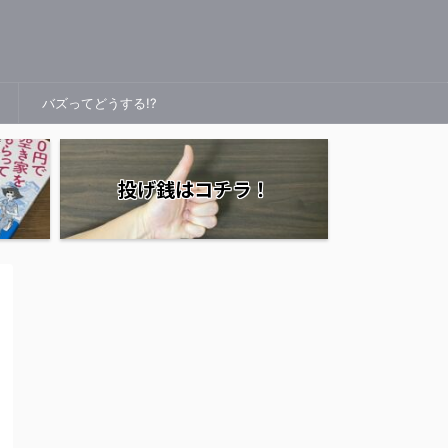
バズってどうする!?
投げ銭はコチラ！