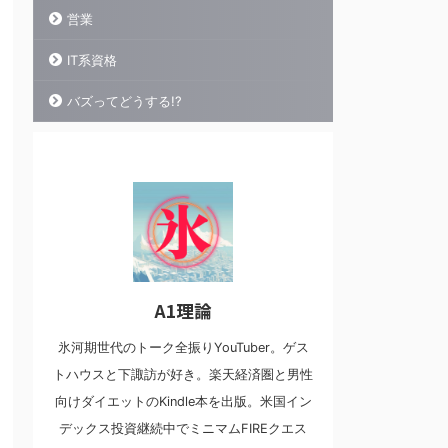
営業
IT系資格
バズってどうする!?
A1理論
氷河期世代のトーク全振りYouTuber。ゲス
トハウスと下諏訪が好き。楽天経済圏と男性
向けダイエットのKindle本を出版。米国イン
デックス投資継続中でミニマムFIREクエス