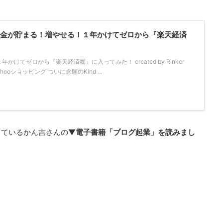
！「お金が貯まる！増やせる！１年かけてゼロから『楽天経済
けてゼロから『楽天経済圏』に入ってみた！ created by Rinker
Yahooショッピング ついに念願のKind ...
しているかん吉さんの▼
電子書籍「ブログ起業」を読みまし