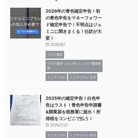
2026年の青色確定申告！初
の青色申告をマネーフォワー
ド確定申告で！不明点はジェ
ミニに聞きまくる！仕訳が大
変！
2026/8/1
ブログ運営
ブログ運営-コスパのいいブログ運営研
究
ミニマリズム
ミニマリズム-生活
2025年の確定申告！白色申
告はラスト！青色申告申請書
&開業届を税務署に提出！所
得税をコンビニで払う！
2026/7/27
ミニマリズム
ミニマリズム-生活