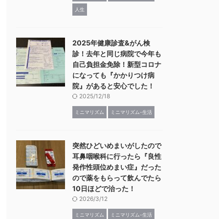
人生
2025年健康診査&がん検
診！去年と同じ病院で今年も
自己負担金免除！新型コロナ
になっても『かかりつけ病
院』があると安心でした！
2025/12/18
ミニマリズム
ミニマリズム-生活
突然ひどいめまいがしたので
耳鼻咽喉科に行ったら『良性
発作性頭位めまい症』だった
ので薬をもらって飲んでたら
10日ほどで治った！
2026/3/12
ミニマリズム
ミニマリズム-生活