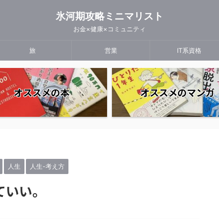
氷河期攻略ミニマリスト
お金×健康×コミュニティ
旅
営業
IT系資格
オススメの本
オススメのマンガ
人生
人生-考え方
ていい。