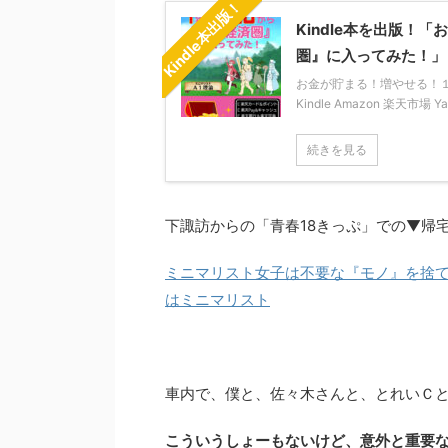
Kindle本出版！
Kindle本を出版
圏』に入ってみた！」
お金が貯まる！増やせる！１年か
Kindle Amazon 楽天市場 
続きを見る
下諏訪からの「青春18きっぷ」での▼帰
ミニマリスト女子は不要な『モノ』を捨て
はミニマリスト
車内で、僕と、佐々木さんと、とれいＣ
こういうしょーもないけど、意外と重要な