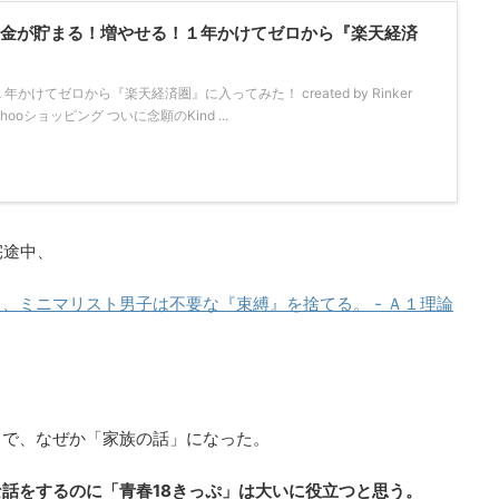
！「お金が貯まる！増やせる！１年かけてゼロから『楽天経済
けてゼロから『楽天経済圏』に入ってみた！ created by Rinker
Yahooショッピング ついに念願のKind ...
宅途中、
、ミニマリスト男子は不要な『束縛』を捨てる。 - Ａ１理論
とで、なぜか「家族の話」になった。
話をするのに「青春18きっぷ」は大いに役立つと思う。