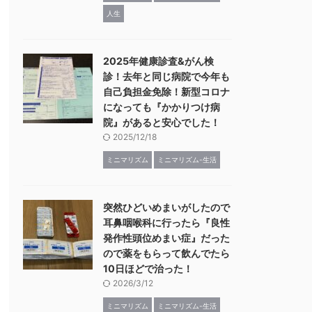
人生
2025年健康診査&がん検
診！去年と同じ病院で今年も
自己負担金免除！新型コロナ
になっても『かかりつけ病
院』があると安心でした！
2025/12/18
ミニマリズム
ミニマリズム-生活
突然ひどいめまいがしたので
耳鼻咽喉科に行ったら『良性
発作性頭位めまい症』だった
ので薬をもらって飲んでたら
10日ほどで治った！
2026/3/12
ミニマリズム
ミニマリズム-生活