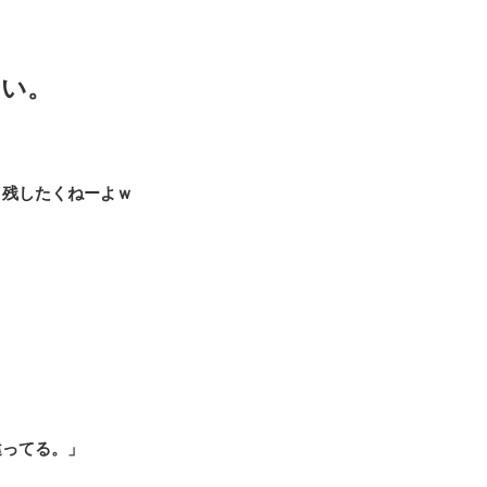
ない。
、残したくねーよｗ
違ってる。」