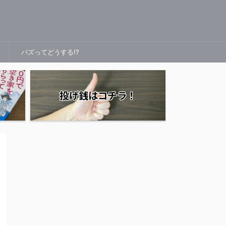
バズってどうする!?
投げ銭はコチラ！