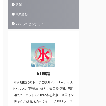
営業
IT系資格
バズってどうする!?
A1理論
氷河期世代のトーク全振りYouTuber。ゲス
トハウスと下諏訪が好き。楽天経済圏と男性
向けダイエットのKindle本を出版。米国イン
デックス投資継続中でミニマムFIREクエス