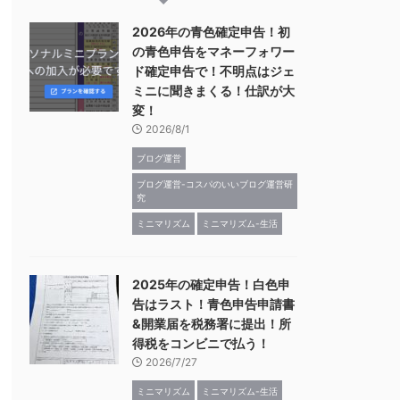
2026年の青色確定申告！初
の青色申告をマネーフォワー
ド確定申告で！不明点はジェ
ミニに聞きまくる！仕訳が大
変！
2026/8/1
ブログ運営
ブログ運営-コスパのいいブログ運営研
究
ミニマリズム
ミニマリズム-生活
2025年の確定申告！白色申
告はラスト！青色申告申請書
&開業届を税務署に提出！所
得税をコンビニで払う！
2026/7/27
ミニマリズム
ミニマリズム-生活