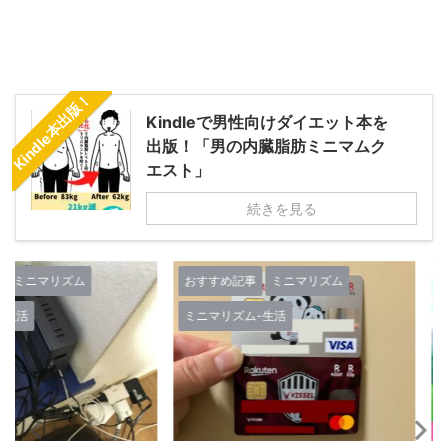
Kindle本出版！
Kindleで男性向けダイエット本を
出版！「男の内臓脂肪ミニマムク
エスト」
続きを見る
ズム
おすすめ記事
ミニマリズム
おすすめ記事
ミニマリズム-生活
ミニマリズム
人生-考え方