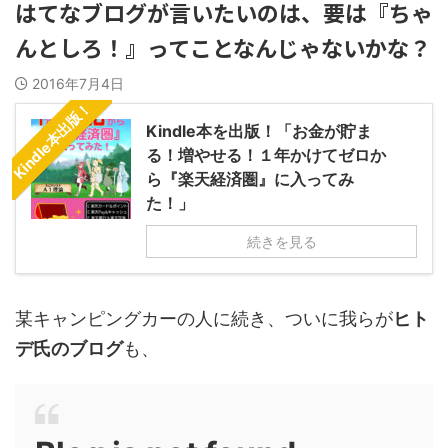
はてなブログが言いたいのは、要は『ちゃ
んとしろ！』ってことなんじゃないかな？
2016年7月4日
Kindle本出版！
Kindle本を出版！「お金が貯ま
る！増やせる！１年かけてゼロか
ら『楽天経済圏』に入ってみ
た！」
続きを見る
某キャンピングカーの人に続き、ついに我らが
ヒト
デ氏のブログ
も、