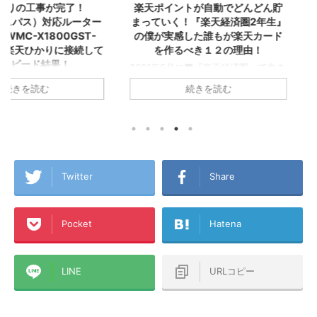
が完了！
楽天ポイントが自動でどんどん貯
Kindl
対応ルーター
まっていく！『楽天経済圏2年生』
る！増やせ
00GST-
の僕が実感した誰もが楽天カード
ら『楽天
りに接続して
を作るべき１２の理由！
結果！
2021年5月に▼『楽天経済圏』で生き
お金が貯ま
ていくことを決意し、その後すぐに楽
ゼロから『
らおうちの
続きを読む
天カードを2枚発行してこの夏で無事
た！ created 
集合住宅は税込
『楽天経済圏2年生』になったA1理論
Amazon 
,280円/月！
です！ 今回のこの記事では1年以上
グ ついに念願
ら6ヵ月無
『楽天経済圏』にどっぷりとハマった
た！ その名
 一人暮らし
僕が、楽天Payや楽天キャッシュなど
やせる！１
ング生活から
も含めた『楽天経済圏』という視点か
済圏』に入っ
A1理論で
ら誰もが楽天カードを発行するメリッ
の2年前まで
トで使ってい
Twitter
Share
トを書いてみました！これから楽天カ
の買い物も
L→テプコ光
ードを作ろうか迷っている方、『楽天
で、クレジ
NE→ケーブル
経済圏』に入ろうか悩んでいる方、各
せんでした
、このアパー
Pocket
Hatena
種ポイントがいろんな経済圏にバラバ
ンブラー』
ラに分散している方などの参考になれ
した！ そんな楽
→楽天ひかりテ
ば幸いです！ この記事のミ ...
マンションタ
..
LINE
URLコピー