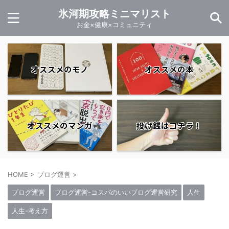
氷河期攻略ミニマリスト
お金×健康×コミュニティ
オススメのモノ
オススメの本
オススメのマンガ
投げ銭はコチラ！
HOME
>
ブログ運営
>
ブログ運営
ブログ運営-コスパのいいブログ運営研究
人生
人生-考え方