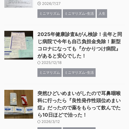
2026/7/27
ミニマリズム
ミニマリズム-生活
人生
2025年健康診査&がん検診！去年と同
じ病院で今年も自己負担金免除！新型
コロナになっても『かかりつけ病院』
があると安心でした！
2025/12/18
ミニマリズム
ミニマリズム-生活
突然ひどいめまいがしたので耳鼻咽喉
科に行ったら『良性発作性頭位めまい
症』だったので薬をもらって飲んでた
ら10日ほどで治った！
2026/3/12