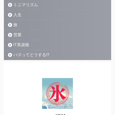
ミニマリズム
人生
旅
営業
IT系資格
バズってどうする!?