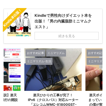
Kindle本出版！
Kindleで男性向けダイエット本を
出版！「男の内臓脂肪ミニマムク
エスト」
続きを見る
ズム
おすすめ記事
ミニマリズム
おすすめ記事
ミニマリズム-生活
ミニマリズム
で解説】楽天
楽天ひかりの工事が完了！
楽天ポイン
天銀行の開設
IPv6（クロスパス）対応ルーター
まっていく
点！
「エレコムWMC-X1800GST-
の僕が実感