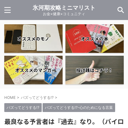
氷河期攻略ミニマリスト
お金×健康×コミュニティ
オススメのモノ
オススメの本
オススメのマンガ
投げ銭はコチラ！
HOME
>
バズってどうする!?
>
バズってどうする!?
バズってどうする!?-心のためになる言葉
最良なる予言者は『過去』なり。（バイロ