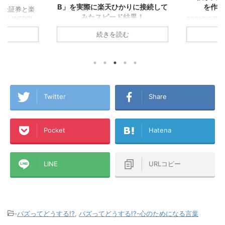
B」を実際に楽天ひかりに接続して
を作る
ろ楽天証券と楽
みたスピード結果！
からWEB申
2021年5
！目的はつみ
ていくこと
▼楽天モバイル使う方ならおうちの
続きを読む
して『楽天経
天カードを2
Wi-Fiは楽天ひかり！集合住宅は税込
めに人生を
『楽天経済圏
4,180円/月！戸建は税込5,280円/月！
ためです！ 生
です！ 今回
プロバイダ代込み！今なら6ヵ月無
の申し込みで
『楽天経済
料！僕も使っています！ 一人暮らし
報収集してい
僕が、楽天P
で楽天モバイルのテザリング生活から
らせることが
も含めた『
楽天ひかりに切り替えたA1理論で
はこれから楽
ら誰もが楽
す！ちなみに昔のアパートで使ってい
Twitter
Share
込もうとして
トを書いて
たのは古い順から、ADSL→テプコ光
点での最新の申
ードを作ろ
→フレッツ光→ひかりONE→ケーブル
面のキャプチ
経済圏』に
TV（新宿ケーブル）で、このアパー
Pocket
Hatena
したいと思い
種ポイント
トに来てからはauひかり
.
ラに分散し
→WiMAX→WiMAX2+→楽天ひかりテ
ば幸いです！ 
ザリング→楽天ひかり（マンションタ
イプ・光配線方式）です ...
LINE
URLコピー
-
バズってどうする!?
,
バズってどうする!?-心のためになる言葉