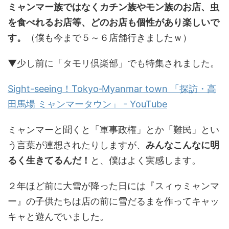
ミャンマー族ではなくカチン族やモン族のお店、虫
を食べれるお店等、どのお店も個性があり楽しいで
す。
（僕も今まで５～６店舗行きましたｗ）
▼少し前に「タモリ倶楽部」でも特集されました。
Sight-seeing！Tokyo‐Myanmar town 「探訪・高
田馬場 ミャンマータウン」 - YouTube
ミャンマーと聞くと「軍事政権」とか「難民」とい
う言葉が連想されたりしますが、
みんなこんなに明
るく生きてるんだ！
と、僕はよく実感します。
２年ほど前に大雪が降った日には『スィゥミャンマ
ー』の子供たちは店の前に雪だるまを作ってキャッ
キャと遊んでいました。