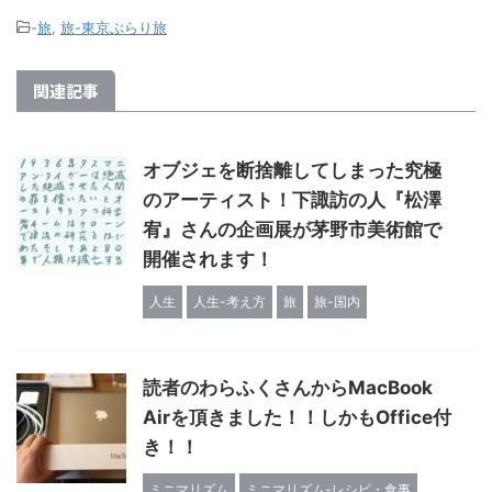
-
旅
,
旅-東京ぶらり旅
関連記事
オブジェを断捨離してしまった究極
のアーティスト！下諏訪の人『松澤
宥』さんの企画展が茅野市美術館で
開催されます！
人生
人生-考え方
旅
旅-国内
読者のわらふくさんからMacBook
Airを頂きました！！しかもOffice付
き！！
ミニマリズム
ミニマリズム-レシピ・食事