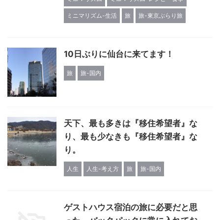
ミニマリズム-生活
旅
旅-東京ぶらり旅
10日ぶりに仙台に来てます！
旅
旅-国内
天下、最も多きは『移住希望者』な
り、最も少なきも『移住希望者』な
り。
人生
人生-考え方
旅
旅-国内
ゲストハウス宿泊の旅に必要だと思