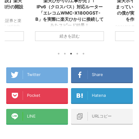
が完了！
楽天ポイントが自動でどんどん貯
Kindl
対応ルーター
まっていく！『楽天経済圏2年生』
る！増やせ
00GST-
の僕が実感した誰もが楽天カード
ら『楽天
りに接続して
を作るべき１２の理由！
結果！
2021年5月に▼『楽天経済圏』で生き
お金が貯ま
ていくことを決意し、その後すぐに楽
ゼロから『
らおうちの
続きを読む
天カードを2枚発行してこの夏で無事
た！ created 
集合住宅は税込
『楽天経済圏2年生』になったA1理論
Amazon 
,280円/月！
です！ 今回のこの記事では1年以上
グ ついに念願
ら6ヵ月無
『楽天経済圏』にどっぷりとハマった
た！ その名
 一人暮らし
僕が、楽天Payや楽天キャッシュなど
やせる！１
ング生活から
も含めた『楽天経済圏』という視点か
済圏』に入っ
A1理論で
ら誰もが楽天カードを発行するメリッ
の2年前まで
トで使ってい
Twitter
Share
トを書いてみました！これから楽天カ
の買い物も
L→テプコ光
ードを作ろうか迷っている方、『楽天
で、クレジ
NE→ケーブル
経済圏』に入ろうか悩んでいる方、各
せんでした
、このアパー
Pocket
Hatena
種ポイントがいろんな経済圏にバラバ
ンブラー』
ラに分散している方などの参考になれ
した！ そんな楽
→楽天ひかりテ
ば幸いです！ この記事のミ ...
マンションタ
..
LINE
URLコピー