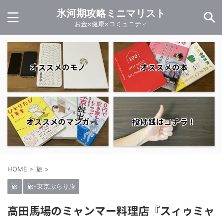
氷河期攻略ミニマリスト
お金×健康×コミュニティ
オススメのモノ
オススメの本
オススメのマンガ
投げ銭はコチラ！
HOME
>
旅
>
旅
旅-東京ぶらり旅
高田馬場のミャンマー料理店『スィゥミャ