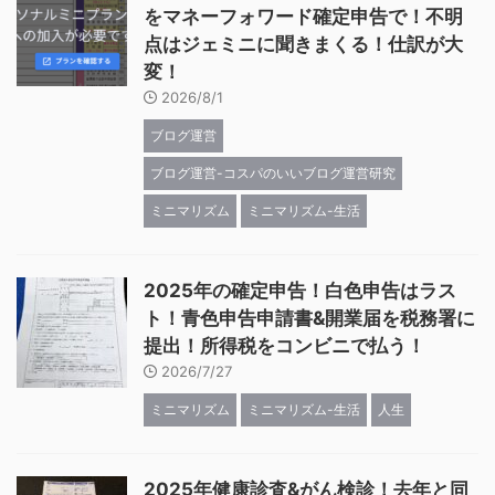
をマネーフォワード確定申告で！不明
点はジェミニに聞きまくる！仕訳が大
変！
2026/8/1
ブログ運営
ブログ運営-コスパのいいブログ運営研究
ミニマリズム
ミニマリズム-生活
2025年の確定申告！白色申告はラス
ト！青色申告申請書&開業届を税務署に
提出！所得税をコンビニで払う！
2026/7/27
ミニマリズム
ミニマリズム-生活
人生
2025年健康診査&がん検診！去年と同