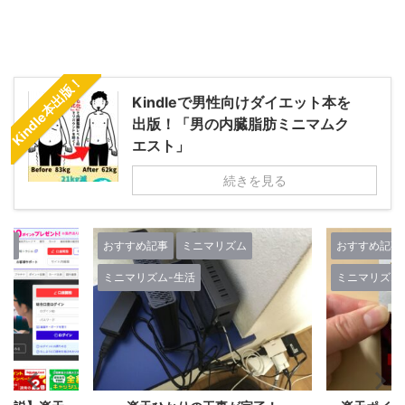
Kindle本出版！
Kindleで男性向けダイエット本を
出版！「男の内臓脂肪ミニマムク
エスト」
続きを見る
ズム
おすすめ記事
ミニマリズム
おすすめ記事
ミニマリズム-生活
ミニマリズム
人生-考え方