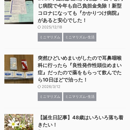
じ病院で今年も自己負担金免除！新型
コロナになっても『かかりつけ病院』
があると安心でした！
2025/12/18
ミニマリズム
ミニマリズム-生活
突然ひどいめまいがしたので耳鼻咽喉
科に行ったら『良性発作性頭位めまい
症』だったので薬をもらって飲んでた
ら10日ほどで治った！
2026/3/12
ミニマリズム
ミニマリズム-生活
【誕生日記事】48歳はいろいろ落ち着
きたい！