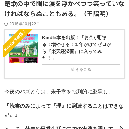
楚歌の中で眼に涙を浮かべつつ笑っていな
ければならぬこともある。（王陽明）
2015年10月22日
Kindle本出版！
Kindle本を出版！「お金が貯ま
る！増やせる！１年かけてゼロか
ら『楽天経済圏』に入ってみ
た！」
続きを見る
今夜のバズどうは、朱子学を批判的に継承し、
「読書のみによって『理』に到達することはできな
い。」
として、
仕事や日常生活の中での実践を通して、心