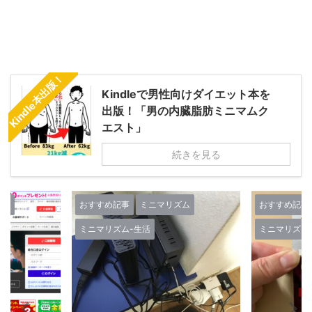
Kindle本出版！
Kindleで男性向けダイエット本を
出版！「男の内臓脂肪ミニマムク
エスト」
続きを見る
リズム
おすすめ記事
ミニマリズム
おすすめ記
ミニマリズム-生活
ミニマリズ
人生-考え