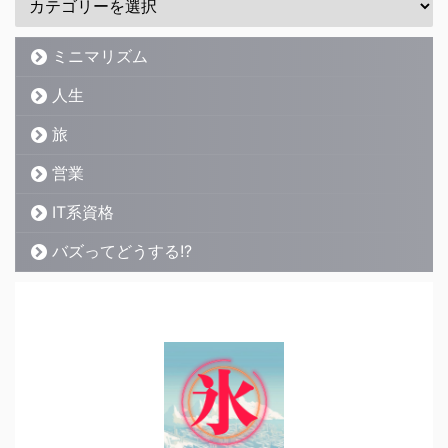
ミニマリズム
人生
旅
営業
IT系資格
バズってどうする!?