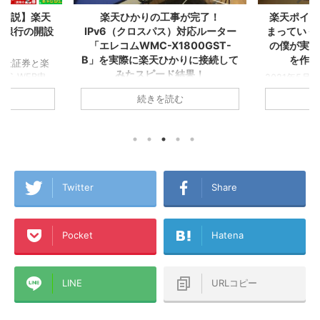
事が完了！
楽天ポイントが自動でどんどん貯
Kind
）対応ルーター
まっていく！『楽天経済圏2年生』
る！増や
800GST-
の僕が実感した誰もが楽天カード
ら『楽
かりに接続して
を作るべき１２の理由！
結果！
2021年5月に▼『楽天経済圏』で生き
お金が貯ま
ていくことを決意し、その後すぐに楽
ゼロから『
ならおうちの
む
続きを読む
天カードを2枚発行してこの夏で無事
た！ created
！集合住宅は税込
『楽天経済圏2年生』になったA1理論
Amazon
込5,280円/月！
です！ 今回のこの記事では1年以上
グ ついに念
なら6ヵ月無
『楽天経済圏』にどっぷりとハマった
た！ その
！ 一人暮らし
僕が、楽天Payや楽天キャッシュなど
やせる！１
リング生活から
も含めた『楽天経済圏』という視点か
済圏』に入
たA1理論で
ら誰もが楽天カードを発行するメリッ
の2年前ま
ートで使ってい
Twitter
Share
トを書いてみました！これから楽天カ
の買い物も
SL→テプコ光
ードを作ろうか迷っている方、『楽天
で、クレジ
ONE→ケーブル
経済圏』に入ろうか悩んでいる方、各
せんでした
で、このアパー
Pocket
Hatena
種ポイントがいろんな経済圏にバラバ
ンブラー』
り
ラに分散している方などの参考になれ
した！ そんな
+→楽天ひかりテ
ば幸いです！ この記事のミ ...
（マンションタ
...
LINE
URLコピー