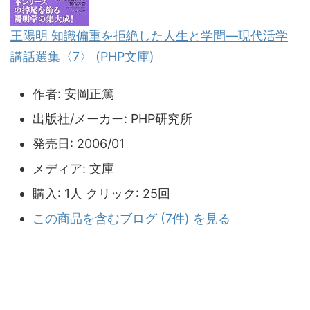
王陽明 知識偏重を拒絶した人生と学問―現代活学
講話選集〈7〉 (PHP文庫)
作者:
安岡正篤
出版社/メーカー:
PHP研究所
発売日:
2006/01
メディア:
文庫
購入
: 1人
クリック
: 25回
この商品を含むブログ (7件) を見る