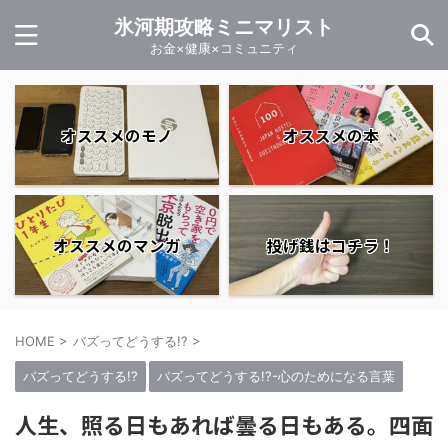
氷河期攻略ミニマリスト
お金×健康×コミュニティ
オススメのモノ
オススメの本
オススメのマンガ
投げ銭はコチラ！
HOME
>
バズってどうする!?
>
バズってどうする!?
バズってどうする!?-心のためになる言葉
人生、照る日もあれば曇る日もある。四面