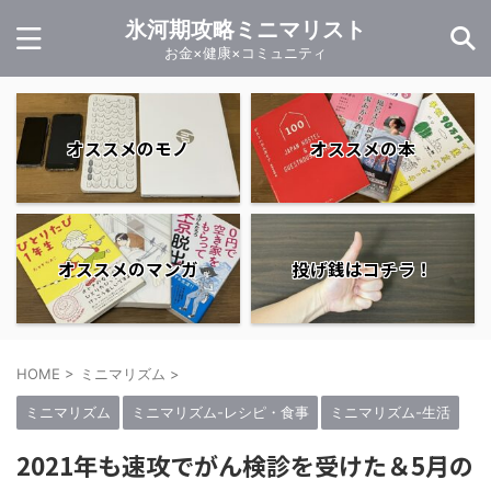
氷河期攻略ミニマリスト
お金×健康×コミュニティ
オススメのモノ
オススメの本
オススメのマンガ
投げ銭はコチラ！
HOME
>
ミニマリズム
>
ミニマリズム
ミニマリズム-レシピ・食事
ミニマリズム-生活
2021年も速攻でがん検診を受けた＆5月の