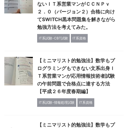
ないＩＴ系営業マンがＣＣＮＰｖ
２．０（バージョン２）合格に向け
てSWITCH黒本問題集を解きながら
勉強方法を考えてみた。
IT系試験-CBT試験
IT系資格
【ミニマリスト的勉強法】数学もプ
ログラミングもできない文系出身Ｉ
Ｔ系営業マンが応用情報技術者試験
の午前問題で合格点に達する方法
【平成２６年度春期編】
IT系試験-情報処理試験
IT系資格
【ミニマリスト的勉強法】数学もプ