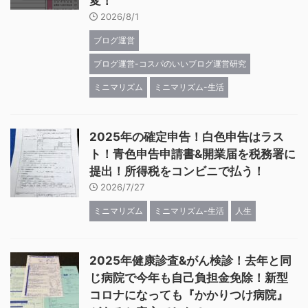
変！
2026/8/1
ブログ運営
ブログ運営-コスパのいいブログ運営研究
ミニマリズム
ミニマリズム-生活
2025年の確定申告！白色申告はラス
ト！青色申告申請書&開業届を税務署に
提出！所得税をコンビニで払う！
2026/7/27
ミニマリズム
ミニマリズム-生活
人生
2025年健康診査&がん検診！去年と同
じ病院で今年も自己負担金免除！新型
コロナになっても『かかりつけ病院』