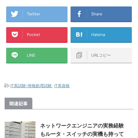
報収集してい
僕が、楽天P
で楽天モバイルのテザリング生活から
らせることが
も含めた『
楽天ひかりに切り替えたA1理論で
はこれから楽
ら誰もが楽
す！ちなみに昔のアパートで使ってい
Twitter
Share
込もうとして
トを書いて
たのは古い順から、ADSL→テプコ光
点での最新の申
ードを作ろ
→フレッツ光→ひかりONE→ケーブル
面のキャプチ
経済圏』に
TV（新宿ケーブル）で、このアパー
Pocket
Hatena
したいと思い
種ポイント
トに来てからはauひかり
.
ラに分散し
→WiMAX→WiMAX2+→楽天ひかりテ
ば幸いです！ 
ザリング→楽天ひかり（マンションタ
イプ・光配線方式）です ...
LINE
URLコピー
-
IT系試験-情報処理試験
,
IT系資格
関連記事
ネットワークエンジニアの実務経験
もルータ・スイッチの実機も持って