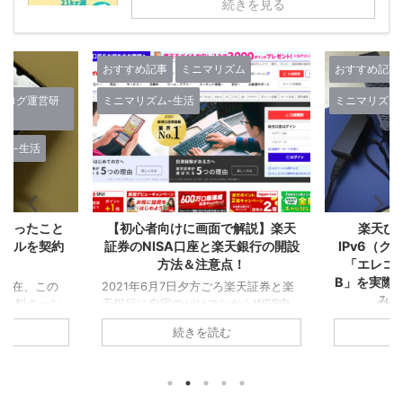
続きを見る
ズム
おすすめ記事
ミニマリズム
おすすめ記事
ミニマリズム-生活
ミニマリズム
で解説】楽天
楽天ひかりの工事が完了！
楽天ポイン
天銀行の開設
IPv6（クロスパス）対応ルーター
まっていく
点！
「エレコムWMC-X1800GST-
の僕が実感
B」を実際に楽天ひかりに接続して
を作る
ろ楽天証券と楽
みたスピード結果！
からWEB申
2021年5
！目的はつみ
ていくこと
▼楽天モバイル使う方ならおうちの
続きを読む
して『楽天経
天カードを2
Wi-Fiは楽天ひかり！集合住宅は税込
めに人生を
『楽天経済圏
4,180円/月！戸建は税込5,280円/月！
ためです！ 生
です！ 今回
プロバイダ代込み！今なら6ヵ月無
の申し込みで
『楽天経済
料！僕も使っています！ 一人暮らし