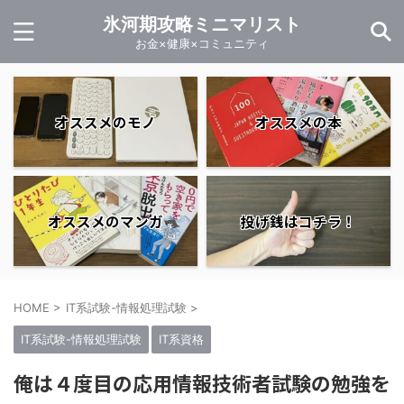
氷河期攻略ミニマリスト
お金×健康×コミュニティ
オススメのモノ
オススメの本
オススメのマンガ
投げ銭はコチラ！
HOME
>
IT系試験-情報処理試験
>
IT系試験-情報処理試験
IT系資格
俺は４度目の応用情報技術者試験の勉強を