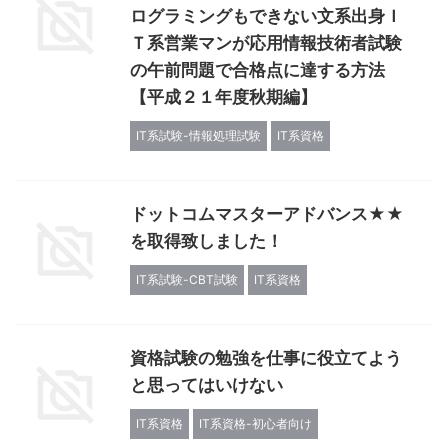
ログラミングもできない文系出身Ｉ
Ｔ系営業マンが応用情報技術者試験
の午前問題で合格点に達する方法
【平成２１年度秋期編】
IT系試験-情報処理試験
IT系資格
ドットコムマスターアドバンス★★
を取得致しました！
IT系試験-CBT試験
IT系資格
資格試験の勉強を仕事に役立てよう
と思ってはいけない
IT系資格
IT系資格-初心者向け