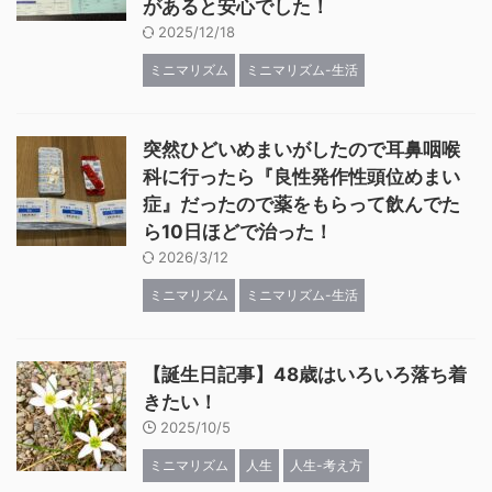
があると安心でした！
2025/12/18
ミニマリズム
ミニマリズム-生活
突然ひどいめまいがしたので耳鼻咽喉
科に行ったら『良性発作性頭位めまい
症』だったので薬をもらって飲んでた
ら10日ほどで治った！
2026/3/12
ミニマリズム
ミニマリズム-生活
【誕生日記事】48歳はいろいろ落ち着
きたい！
2025/10/5
ミニマリズム
人生
人生-考え方