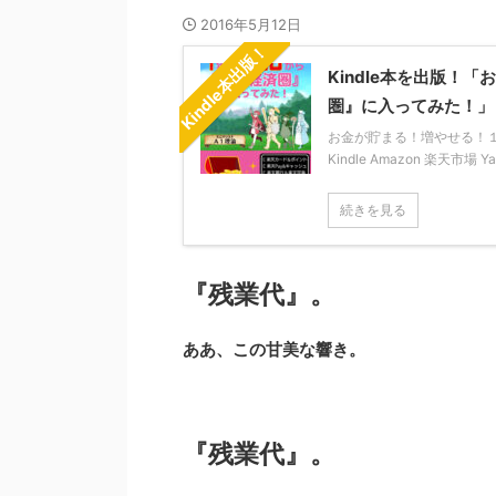
2016年5月12日
Kindle本出版！
Kindle本を出版
圏』に入ってみた！」
お金が貯まる！増やせる！１年か
Kindle Amazon 楽天市場 
続きを見る
『残業代』。
ああ、この甘美な響き。
『残業代』。