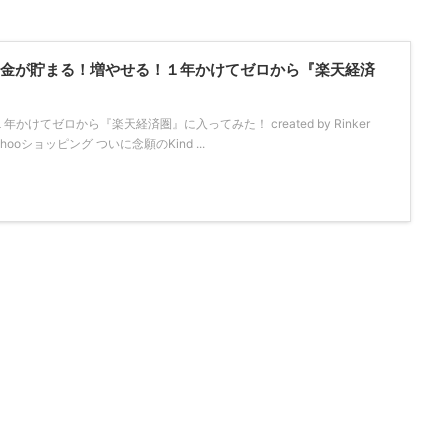
！「お金が貯まる！増やせる！１年かけてゼロから『楽天経済
けてゼロから『楽天経済圏』に入ってみた！ created by Rinker
Yahooショッピング ついに念願のKind ...