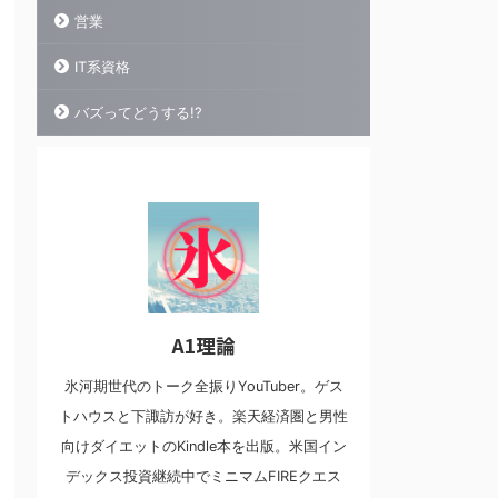
営業
IT系資格
バズってどうする!?
A1理論
氷河期世代のトーク全振りYouTuber。ゲス
トハウスと下諏訪が好き。楽天経済圏と男性
向けダイエットのKindle本を出版。米国イン
デックス投資継続中でミニマムFIREクエス