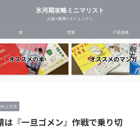
氷河期攻略ミニマリスト
お金×健康×コミュニティ
旅
営業
IT系資格
オススメの本
オススメのマンガ
ル向上方法
請は『一旦ゴメン』作戦で乗り切