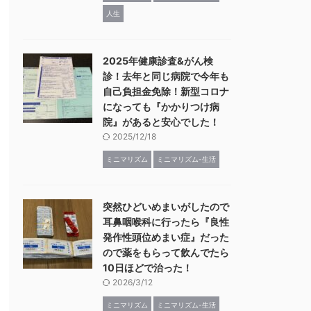
人生
2025年健康診査&がん検
診！去年と同じ病院で今年も
自己負担金免除！新型コロナ
になっても『かかりつけ病
院』があると安心でした！
2025/12/18
ミニマリズム
ミニマリズム-生活
突然ひどいめまいがしたので
耳鼻咽喉科に行ったら『良性
発作性頭位めまい症』だった
ので薬をもらって飲んでたら
10日ほどで治った！
2026/3/12
ミニマリズム
ミニマリズム-生活