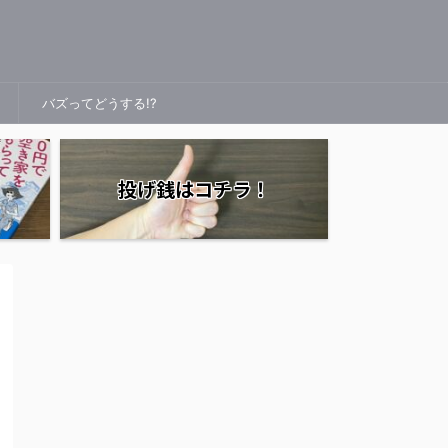
バズってどうする!?
投げ銭はコチラ！