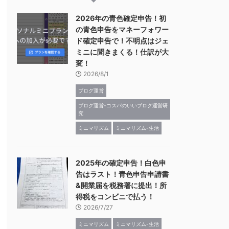
2026年の青色確定申告！初
の青色申告をマネーフォワー
ド確定申告で！不明点はジェ
ミニに聞きまくる！仕訳が大
変！
2026/8/1
ブログ運営
ブログ運営-コスパのいいブログ運営研
究
ミニマリズム
ミニマリズム-生活
2025年の確定申告！白色申
告はラスト！青色申告申請書
&開業届を税務署に提出！所
得税をコンビニで払う！
2026/7/27
ミニマリズム
ミニマリズム-生活