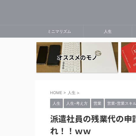
ミニマリズム
人生
オススメのモノ
HOME
>
人生
>
人生
人生-考え方
営業
営業-営業スキ
派遣社員の残業代の申
れ！！ｗｗ