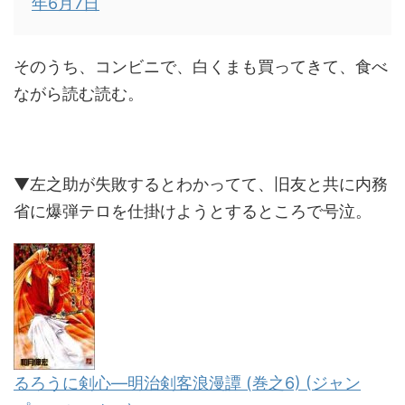
年6月7日
そのうち、コンビニで、白くまも買ってきて、食べ
ながら読む読む。
▼左之助が失敗するとわかってて、旧友と共に内務
省に爆弾テロを仕掛けようとするところで号泣。
るろうに剣心―明治剣客浪漫譚 (巻之6) (ジャン