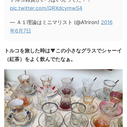
pic.twitter.com/QRXdcymwS4
— Ａ１理論はミニマリスト (@A1riron)
2016
年6月7日
トルコを旅した時は▼この小さなグラスでシャーイ
（紅茶）をよく飲んでたなぁ。