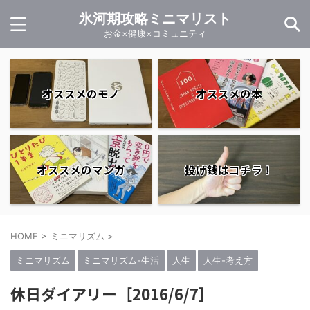
氷河期攻略ミニマリスト
お金×健康×コミュニティ
オススメのモノ
オススメの本
オススメのマンガ
投げ銭はコチラ！
HOME
>
ミニマリズム
>
ミニマリズム
ミニマリズム-生活
人生
人生-考え方
休日ダイアリー［2016/6/7］