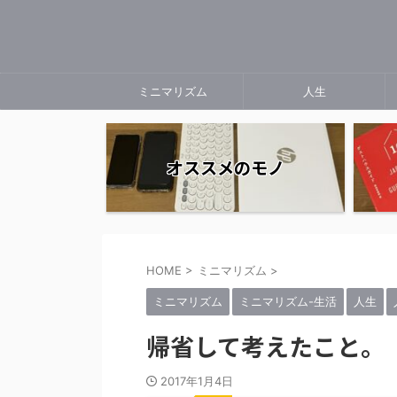
ミニマリズム
人生
オススメのモノ
HOME
>
ミニマリズム
>
ミニマリズム
ミニマリズム-生活
人生
帰省して考えたこと。
2017年1月4日