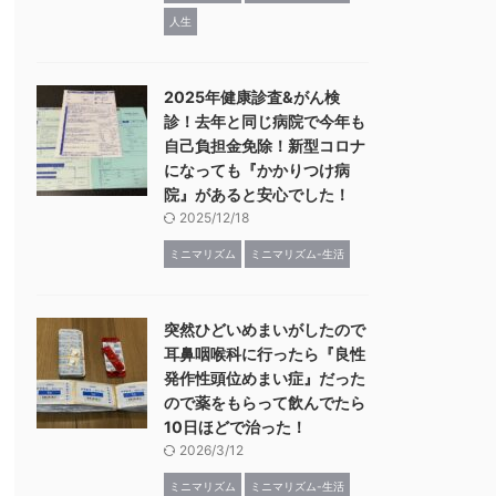
人生
2025年健康診査&がん検
診！去年と同じ病院で今年も
自己負担金免除！新型コロナ
になっても『かかりつけ病
院』があると安心でした！
2025/12/18
ミニマリズム
ミニマリズム-生活
突然ひどいめまいがしたので
耳鼻咽喉科に行ったら『良性
発作性頭位めまい症』だった
ので薬をもらって飲んでたら
10日ほどで治った！
2026/3/12
ミニマリズム
ミニマリズム-生活