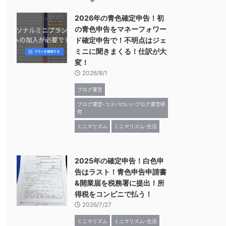
2026年の青色確定申告！初
の青色申告をマネーフォワー
ド確定申告で！不明点はジェ
ミニに聞きまくる！仕訳が大
変！
2026/8/1
ブログ運営
ブログ運営-コスパのいいブログ運営研
究
ミニマリズム
ミニマリズム-生活
2025年の確定申告！白色申
告はラスト！青色申告申請書
&開業届を税務署に提出！所
得税をコンビニで払う！
2026/7/27
ミニマリズム
ミニマリズム-生活