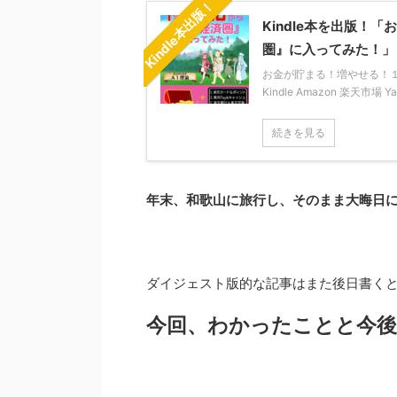
Kindle本出版！
Kindle本を出版
圏』に入ってみた！」
お金が貯まる！増やせる！１年か
Kindle Amazon 楽天市場 
続きを見る
年末、和歌山に旅行し、そのまま大晦日
ダイジェスト版的な記事はまた後日書く
今回、わかったことと今