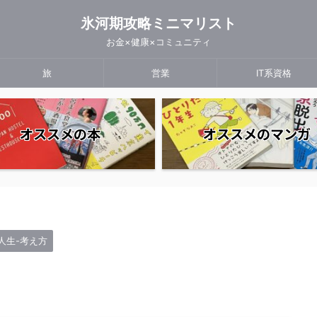
氷河期攻略ミニマリスト
お金×健康×コミュニティ
旅
営業
IT系資格
オススメの本
オススメのマンガ
人生-考え方