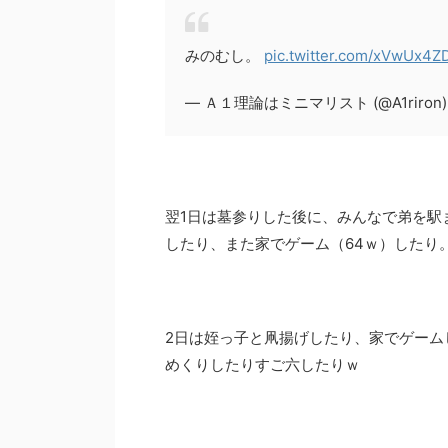
みのむし。
pic.twitter.com/xVwUx4Z
— Ａ１理論はミニマリスト (@A1riron
翌1日は墓参りした後に、みんなで弟を駅
したり、また家でゲーム（64ｗ）したり
2日は姪っ子と凧揚げしたり、家でゲーム
めくりしたりすご六したりｗ