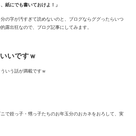
も、紙にでも書いておけよ！」
自分の字が汚すぎて読めないのと、ブログならググったらいつ
神的露出狂なので、ブログ記事にしてみます。
ていいですｗ
そういう話が満載ですｗ
のコンビニで姪っ子・甥っ子たちのお年玉分のおカネをおろして、実