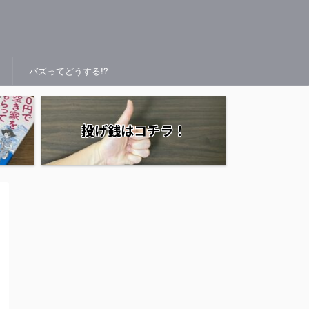
バズってどうする!?
投げ銭はコチラ！