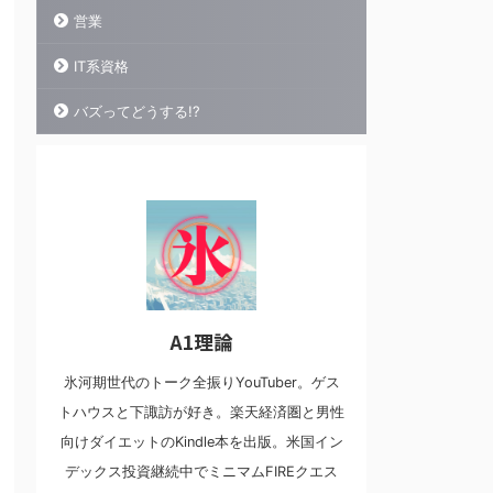
営業
IT系資格
バズってどうする!?
A1理論
氷河期世代のトーク全振りYouTuber。ゲス
トハウスと下諏訪が好き。楽天経済圏と男性
向けダイエットのKindle本を出版。米国イン
デックス投資継続中でミニマムFIREクエス