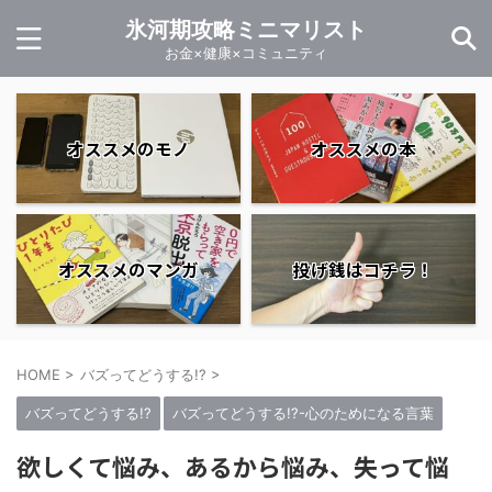
氷河期攻略ミニマリスト
お金×健康×コミュニティ
オススメのモノ
オススメの本
オススメのマンガ
投げ銭はコチラ！
HOME
>
バズってどうする!?
>
バズってどうする!?
バズってどうする!?-心のためになる言葉
欲しくて悩み、あるから悩み、失って悩