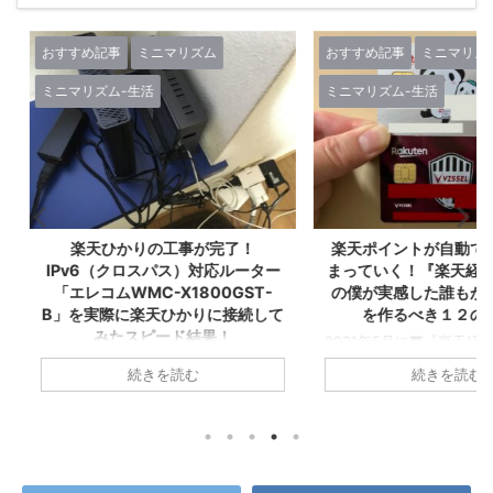
ズム
おすすめ記事
ミニマリズム
おすすめ記事
ミニマリズム-生活
ミニマリズム
人生-考え方
が完了！
楽天ポイントが自動でどんどん貯
Kindl
対応ルーター
まっていく！『楽天経済圏2年生』
る！増やせ
00GST-
の僕が実感した誰もが楽天カード
ら『楽天
りに接続して
を作るべき１２の理由！
結果！
2021年5月に▼『楽天経済圏』で生き
お金が貯ま
ていくことを決意し、その後すぐに楽
ゼロから『
らおうちの
続きを読む
天カードを2枚発行してこの夏で無事
た！ created 
集合住宅は税込
『楽天経済圏2年生』になったA1理論
Amazon 
,280円/月！
です！ 今回のこの記事では1年以上
グ ついに念願
ら6ヵ月無
『楽天経済圏』にどっぷりとハマった
た！ その名
 一人暮らし
僕が、楽天Payや楽天キャッシュなど
やせる！１
ング生活から
も含めた『楽天経済圏』という視点か
済圏』に入っ
A1理論で