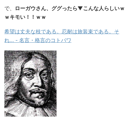
で、
ローガウさん、ググったら▼こんな人らしいｗ
ｗキモい！！ｗｗ
希望は丈夫な枝である。忍耐は旅装束である。そ
れ... - 名言・格言のコトパワ