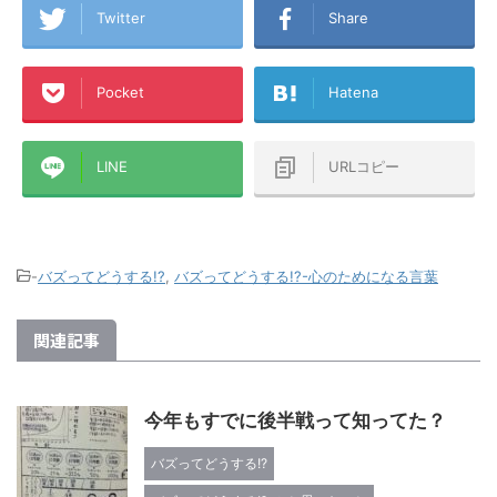
ら誰もが楽天カードを発行するメリッ
の2年前まで
トで使ってい
Twitter
Share
トを書いてみました！これから楽天カ
の買い物も
L→テプコ光
ードを作ろうか迷っている方、『楽天
で、クレジ
NE→ケーブル
経済圏』に入ろうか悩んでいる方、各
せんでした
、このアパー
Pocket
Hatena
種ポイントがいろんな経済圏にバラバ
ンブラー』
ラに分散している方などの参考になれ
した！ そんな楽
→楽天ひかりテ
ば幸いです！ この記事のミ ...
マンションタ
..
LINE
URLコピー
-
バズってどうする!?
,
バズってどうする!?-心のためになる言葉
関連記事
今年もすでに後半戦って知ってた？
バズってどうする!?