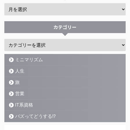
カテゴリー
ミニマリズム
人生
旅
営業
IT系資格
バズってどうする!?