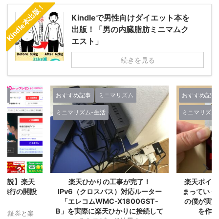
Kindle本出版！
Kindleで男性向けダイエット本を
出版！「男の内臓脂肪ミニマムク
エスト」
続きを見る
おすすめ記事
ミニマリズム
おすすめ記事
ミ
ミニマリズム-生活
ミニマリズム-生
説】楽天
楽天ひかりの工事が完了！
楽天ポイント
行の開設
IPv6（クロスパス）対応ルーター
まっていく！『
「エレコムWMC-X1800GST-
の僕が実感し
B」を実際に楽天ひかりに接続して
を作るべ
証券と楽