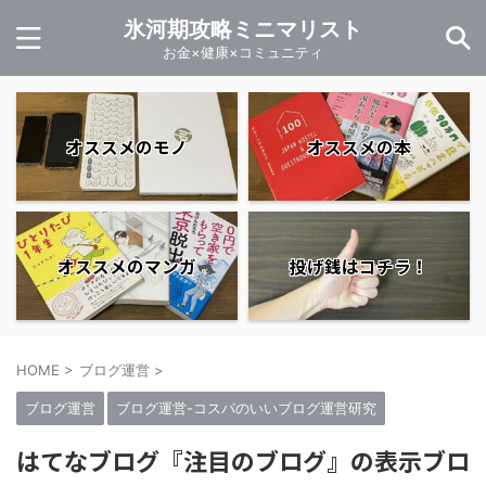
氷河期攻略ミニマリスト
お金×健康×コミュニティ
オススメのモノ
オススメの本
オススメのマンガ
投げ銭はコチラ！
HOME
>
ブログ運営
>
ブログ運営
ブログ運営-コスパのいいブログ運営研究
はてなブログ『注目のブログ』の表示ブロ