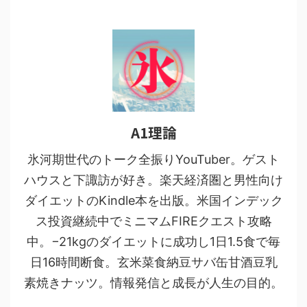
A1理論
氷河期世代のトーク全振りYouTuber。ゲスト
ハウスと下諏訪が好き。楽天経済圏と男性向け
ダイエットのKindle本を出版。米国インデック
ス投資継続中でミニマムFIREクエスト攻略
中。−21kgのダイエットに成功し1日1.5食で毎
日16時間断食。玄米菜食納豆サバ缶甘酒豆乳
素焼きナッツ。情報発信と成長が人生の目的。