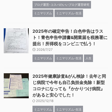
ブログ運営-コスパのいいブログ運営研究
ミニマリズム
ミニマリズム-生活
2025年の確定申告！白色申告はラス
ト！青色申告申請書&開業届を税務署に
提出！所得税をコンビニで払う！
2026/7/27
ミニマリズム
ミニマリズム-生活
人生
2025年健康診査&がん検診！去年と同
じ病院で今年も自己負担金免除！新型
コロナになっても『かかりつけ病院』
があると安心でした！
2025/12/18
ミニマリズム
ミニマリズム-生活