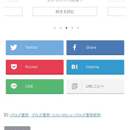
みたスピード結果！
WEB申
2021年5月に
的はつみ
ていくことを決
▼楽天モバイル使う方ならおうちの
続きを読む
続
『楽天経
天カードを2枚
Wi-Fiは楽天ひかり！集合住宅は税込
人生を
『楽天経済圏2年
4,180円/月！戸建は税込5,280円/月！
す！ 生
です！ 今回のこ
プロバイダ代込み！今なら6ヵ月無
し込みで
『楽天経済圏』
料！僕も使っています！ 一人暮らし
集してい
僕が、楽天Pay
で楽天モバイルのテザリング生活から
ることが
も含めた『楽天
楽天ひかりに切り替えたA1理論で
れから楽
ら誰もが楽天カ
す！ちなみに昔のアパートで使ってい
Twitter
Share
うとして
トを書いてみま
たのは古い順から、ADSL→テプコ光
の最新の申
ードを作ろうか
→フレッツ光→ひかりONE→ケーブル
キャプチ
経済圏』に入ろ
TV（新宿ケーブル）で、このアパー
Pocket
Hatena
いと思い
種ポイントがい
トに来てからはauひかり
ラに分散してい
→WiMAX→WiMAX2+→楽天ひかりテ
ば幸いです！ この
ザリング→楽天ひかり（マンションタ
イプ・光配線方式）です ...
LINE
URLコピー
-
ブログ運営
,
ブログ運営-コスパのいいブログ運営研究