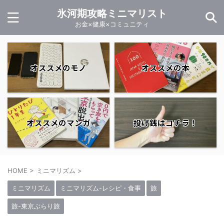
氷河期攻略ミニマリスト
お金×健康×コミュニティ
オススメのモノ
オススメの本
オススメのマンガ
投げ銭はコチラ！
HOME
>
ミニマリズム
>
ミニマリズム
ミニマリズム-レシピ・食事
旅
旅-東京ぶらり旅