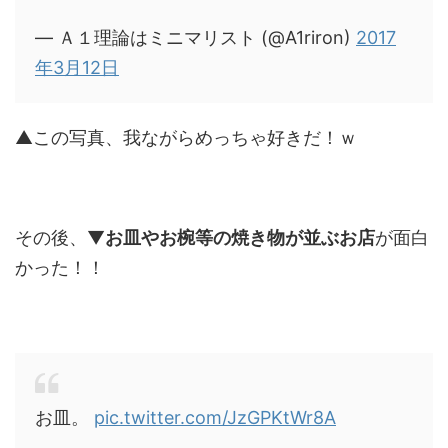
— Ａ１理論はミニマリスト (@A1riron)
2017
年3月12日
▲この写真、我ながらめっちゃ好きだ！ｗ
その後、▼
お皿やお椀等の焼き物が並ぶお店
が面白
かった！！
お皿。
pic.twitter.com/JzGPKtWr8A