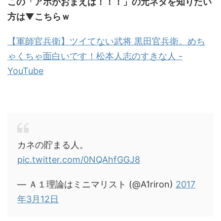
この「アホかおまえは！！！」の元ネタを知りたい
方は▼こちらｗ
【軍師官兵衛】ツイてない武将 黒田官兵衛。めち
ゃくちゃ面白いです！松本人志のすきな人 -
YouTube
カネの貯まる人。
pic.twitter.com/0NQAhfGGJ8
— Ａ１理論はミニマリスト (@A1riron)
2017
年3月12日