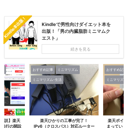
Kindle本出版！
Kindleで男性向けダイエット本を
出版！「男の内臓脂肪ミニマムク
エスト」
続きを見る
ズム
おすすめ記事
ミニマリズム
おすすめ記事
ミニマリズム-生活
ミニマリズム
人生-考え方
が完了！
楽天ポイントが自動でどんどん貯
Kindl
対応ルーター
まっていく！『楽天経済圏2年生』
る！増やせ