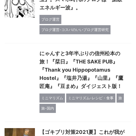
エネルギー波』。
ブログ運営
ブログ運営-コスパのいいブログ運営研究
にゃんすと3年半ぶりの信州松本の
旅！『栞日』『THE SAKE PUB』
『Thank you Hippopotamus
Hostel』『塩井乃湯』『山里』『鷹
匠庵』『豆まめ』ダイジェスト版！
ミニマリズム
ミニマリズム-レシピ・食事
旅
旅-国内
【ゴキブリ対策2021夏】これが我が