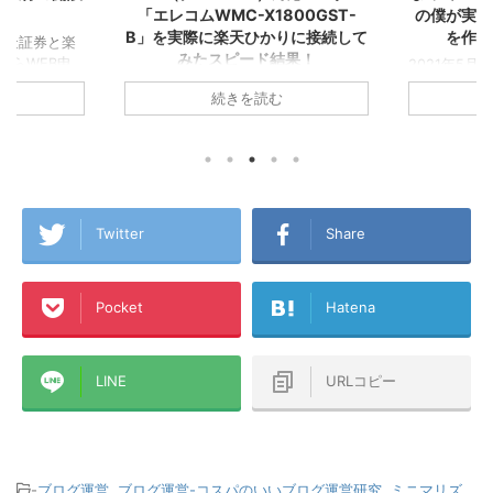
00GST-
の僕が実感した誰もが楽天カード
ら『楽天
りに接続して
を作るべき１２の理由！
結果！
2021年5月に▼『楽天経済圏』で生き
お金が貯ま
ていくことを決意し、その後すぐに楽
ゼロから『
らおうちの
続きを読む
天カードを2枚発行してこの夏で無事
た！ created 
集合住宅は税込
『楽天経済圏2年生』になったA1理論
Amazon 
,280円/月！
です！ 今回のこの記事では1年以上
グ ついに念願
ら6ヵ月無
『楽天経済圏』にどっぷりとハマった
た！ その名
 一人暮らし
僕が、楽天Payや楽天キャッシュなど
やせる！１
ング生活から
も含めた『楽天経済圏』という視点か
済圏』に入っ
A1理論で
ら誰もが楽天カードを発行するメリッ
の2年前まで
トで使ってい
Twitter
Share
トを書いてみました！これから楽天カ
の買い物も
L→テプコ光
ードを作ろうか迷っている方、『楽天
で、クレジ
NE→ケーブル
経済圏』に入ろうか悩んでいる方、各
せんでした
、このアパー
Pocket
Hatena
種ポイントがいろんな経済圏にバラバ
ンブラー』
ラに分散している方などの参考になれ
した！ そんな楽
→楽天ひかりテ
ば幸いです！ この記事のミ ...
マンションタ
..
LINE
URLコピー
-
ブログ運営
,
ブログ運営-コスパのいいブログ運営研究
,
ミニマリズ