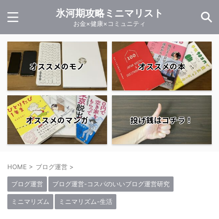
氷河期攻略ミニマリスト
お金×健康×コミュニティ
オススメのモノ
オススメの本
オススメのマンガ
投げ銭はコチラ！
HOME
>
ブログ運営
>
ブログ運営
ブログ運営-コスパのいいブログ運営研究
ミニマリズム
ミニマリズム-生活