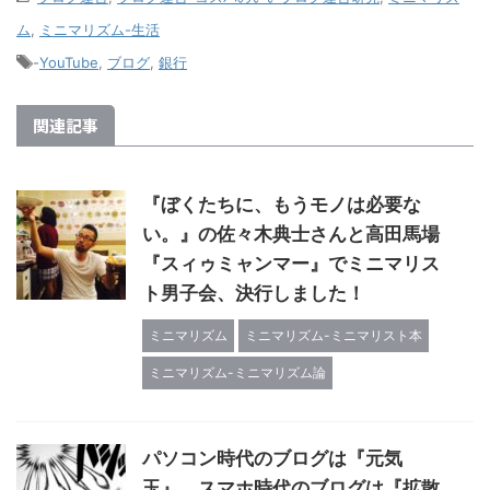
ム
,
ミニマリズム-生活
-
YouTube
,
ブログ
,
銀行
関連記事
『ぼくたちに、もうモノは必要な
い。』の佐々木典士さんと高田馬場
『スィゥミャンマー』でミニマリス
ト男子会、決行しました！
ミニマリズム
ミニマリズム-ミニマリスト本
ミニマリズム-ミニマリズム論
パソコン時代のブログは『元気
玉』。スマホ時代のブログは『拡散