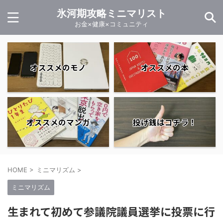
氷河期攻略ミニマリスト
お金×健康×コミュニティ
オススメのモノ
オススメの本
オススメのマンガ
投げ銭はコチラ！
HOME
>
ミニマリズム
>
ミニマリズム
生まれて初めて参議院議員選挙に投票に行