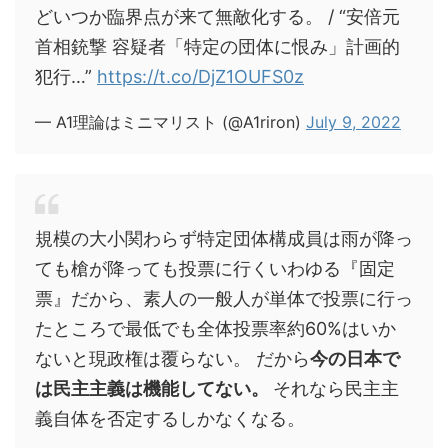
どいつか臨界点が来て無敵化する。 / “安倍元
首相銃撃 容疑者「特定の団体に恨み」計画的
犯行…”
https://t.co/DjZ1OUFS0z
— A1理論はミニマリスト (@A1riron)
July 9, 2022
規模の大小関わらず特定団体構成員は雨が降っ
ても槍が降っても投票に行くいわゆる『固定
票』だから、素人の一般人が単体で投票に行っ
たところで最低でも全体投票率約60%はいか
ないと現政権は覆らない。 だから
今の日本で
は民主主義は機能してない。
それなら民主主
義自体を否定するしかなくなる。