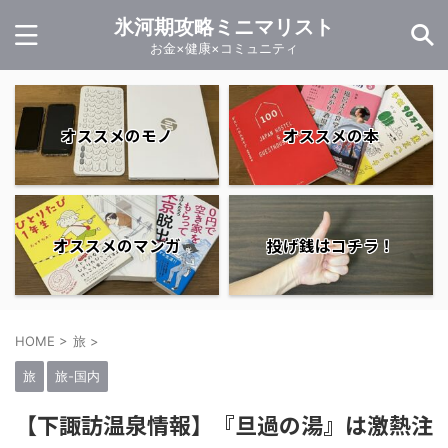
氷河期攻略ミニマリスト
お金×健康×コミュニティ
オススメのモノ
オススメの本
オススメのマンガ
投げ銭はコチラ！
HOME
>
旅
>
旅
旅-国内
【下諏訪温泉情報】『旦過の湯』は激熱注