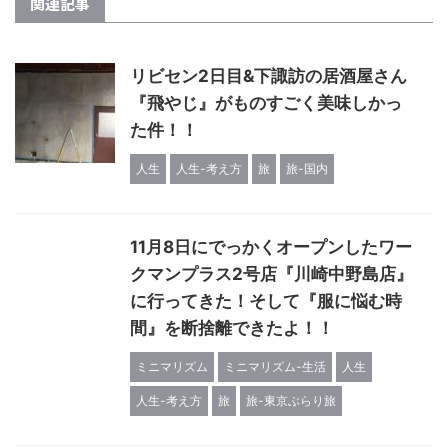
関連記事
リビセン2日目&下諏訪の居酒屋さん
『飛やじ』がものすごく美味しかっ
た件！！
人生
人生-考え方
旅
旅-国内
11月8日にでっかくオープンしたワー
クマンプラス2号店『川崎中野島店』
に行ってきた！そして『服に悩む時
間』を断捨離できたよ！！
ミニマリズム
ミニマリズム-生活
人生
人生-考え方
旅
旅-東京ぶらり旅