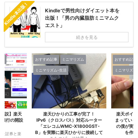
Kindle本出版！
Kindleで男性向けダイエット本を
出版！「男の内臓脂肪ミニマムク
エスト」
続きを見る
ズム
おすすめ記事
ミニマリズム
おすすめ記事
ミニマリズム-生活
ミニマリズム
人生-考え方
が完了！
楽天ポイントが自動でどんどん貯
Kindl
対応ルーター
まっていく！『楽天経済圏2年生』
る！増やせ
00GST-
の僕が実感した誰もが楽天カード
ら『楽天
りに接続して
を作るべき１２の理由！