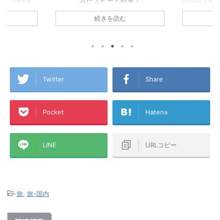
結果！
2021年5月に▼『楽天経済圏』で生き
お金が貯ま
ていくことを決意し、その後すぐに楽
ゼロから『
らおうちの
続きを読む
天カードを2枚発行してこの夏で無事
た！ created 
集合住宅は税込
『楽天経済圏2年生』になったA1理論
Amazon 
,280円/月！
です！ 今回のこの記事では1年以上
グ ついに念願
ら6ヵ月無
『楽天経済圏』にどっぷりとハマった
た！ その名
 一人暮らし
僕が、楽天Payや楽天キャッシュなど
やせる！１
ング生活から
も含めた『楽天経済圏』という視点か
済圏』に入っ
A1理論で
ら誰もが楽天カードを発行するメリッ
の2年前まで
トで使ってい
Twitter
Share
トを書いてみました！これから楽天カ
の買い物も
L→テプコ光
ードを作ろうか迷っている方、『楽天
で、クレジ
NE→ケーブル
経済圏』に入ろうか悩んでいる方、各
せんでした
、このアパー
Pocket
Hatena
種ポイントがいろんな経済圏にバラバ
ンブラー』
ラに分散している方などの参考になれ
した！ そんな楽
→楽天ひかりテ
ば幸いです！ この記事のミ ...
マンションタ
..
LINE
URLコピー
-
旅
,
旅-国内