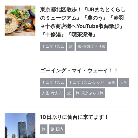
東京都北区散歩！『URまちとくらし
のミュージアム』『農のう』『赤羽
→十条商店街へYouTube収録散歩』
『十條湯』『喫茶深海』
ミニマリズム
旅
旅-東京ぶらり旅
ゴーイング・マイ・ウェーイ！！
ミニマリズム
ミニマリズム-レシピ・食事
人生
人生-考え方
旅
旅-東京ぶらり旅
10日ぶりに仙台に来てます！
旅
旅-国内