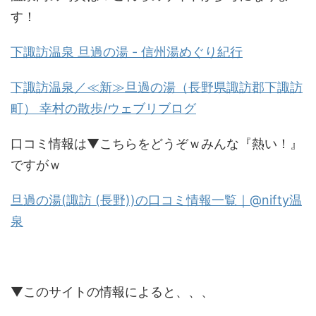
す！
下諏訪温泉 旦過の湯 - 信州湯めぐり紀行
下諏訪温泉／≪新≫旦過の湯（長野県諏訪郡下諏訪
町） 幸村の散歩/ウェブリブログ
口コミ情報は▼こちらをどうぞｗみんな『熱い！』
ですがｗ
旦過の湯(諏訪 (長野))の口コミ情報一覧｜@nifty温
泉
▼このサイトの情報によると、、、