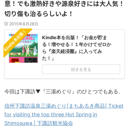
意！でも激熱好きや源泉好きには大人気！
切り傷も治るらしいよ！
2015年8月28日
Kindle本出版！
Kindle本を出版！「お金が貯ま
る！増やせる！１年かけてゼロか
ら『楽天経済圏』に入ってみ
た！」
続きを見る
今回は下諏訪▼『三湯めぐり』のひとつでもある、
信州下諏訪温泉三湯めぐり[まちあるき商品] Ticket
for visiting the top three Hot Spring in
Shimosuwa | 下諏訪観光協会