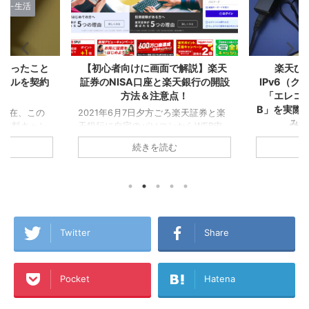
で解説】楽天
楽天ひかりの工事が完了！
楽天ポイン
天銀行の開設
IPv6（クロスパス）対応ルーター
まっていく
点！
「エレコムWMC-X1800GST-
の僕が実感
B」を実際に楽天ひかりに接続して
を作る
ろ楽天証券と楽
みたスピード結果！
からWEB申
2021年5
！目的はつみ
ていくこと
▼楽天モバイル使う方ならおうちの
続きを読む
して『楽天経
天カードを2
Wi-Fiは楽天ひかり！集合住宅は税込
めに人生を
『楽天経済圏
4,180円/月！戸建は税込5,280円/月！
ためです！ 生
です！ 今回
プロバイダ代込み！今なら6ヵ月無
の申し込みで
『楽天経済
料！僕も使っています！ 一人暮らし
報収集してい
僕が、楽天P
で楽天モバイルのテザリング生活から
らせることが
も含めた『
楽天ひかりに切り替えたA1理論で
はこれから楽
ら誰もが楽
す！ちなみに昔のアパートで使ってい
Twitter
Share
込もうとして
トを書いて
たのは古い順から、ADSL→テプコ光
点での最新の申
ードを作ろ
→フレッツ光→ひかりONE→ケーブル
面のキャプチ
経済圏』に
TV（新宿ケーブル）で、このアパー
Pocket
Hatena
したいと思い
種ポイント
トに来てからはauひかり
.
ラに分散し
→WiMAX→WiMAX2+→楽天ひかりテ