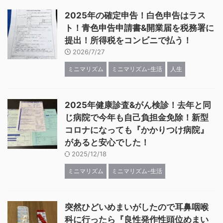
2025年の確定申告！白色申告はラス
ト！青色申告申請書&開業届を税務署に
提出！所得税をコンビニで払う！
2026/7/27
ミニマリズム
ミニマリズム-生活
人生
2025年健康診査&がん検診！去年と同
じ病院で今年も自己負担金免除！新型
コロナになっても『かかりつけ病院』
があると安心でした！
2025/12/18
ミニマリズム
ミニマリズム-生活
突然ひどいめまいがしたので耳鼻咽喉
科に行ったら『良性発作性頭位めまい