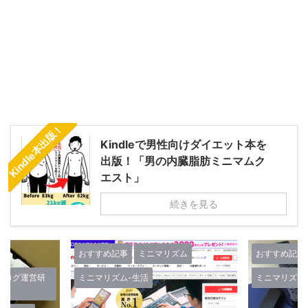
Kindle本出版！
Kindleで男性向けダイエット本を
出版！「男の内臓脂肪ミニマムク
エスト」
続きを見る
ズム
おすすめ記事
ミニマリズム
おすすめ記事
ミニマリズム-生活
ミニマリズム