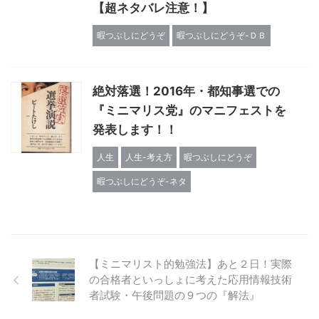
【超ネタバレ注意！】
暇つぶしにどうぞ
暇つぶしにどうぞ-ＤＢ
絶対落選！2016年・都知事選での
『ミニマリス党』のマニフェストを
発表します！！
人生
人生-考え方
暇つぶしにどうぞ
暇つぶしにどうぞ-ネタ
【ミニマリスト的勉強法】あと２日！実際
の合格者といっしょに考えた応用情報技術
者試験・午後問題の９つの『解法』