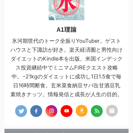
A1理論
氷河期世代のトーク全振りYouTuber。ゲスト
ハウスと下諏訪が好き。楽天経済圏と男性向け
ダイエットのKindle本を出版。米国インデック
ス投資継続中でミニマムFIREクエスト攻略
中。−21kgのダイエットに成功し1日1.5食で毎
日16時間断食。玄米菜食納豆サバ缶甘酒豆乳
素焼きナッツ。情報発信と成長が人生の目的。