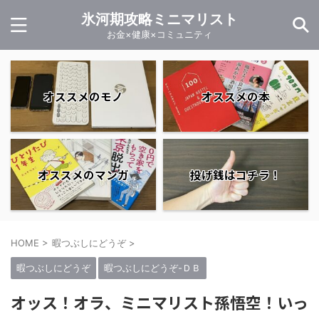
氷河期攻略ミニマリスト
お金×健康×コミュニティ
オススメのモノ
オススメの本
オススメのマンガ
投げ銭はコチラ！
HOME
>
暇つぶしにどうぞ
>
暇つぶしにどうぞ
暇つぶしにどうぞ-ＤＢ
オッス！オラ、ミニマリスト孫悟空！いっ