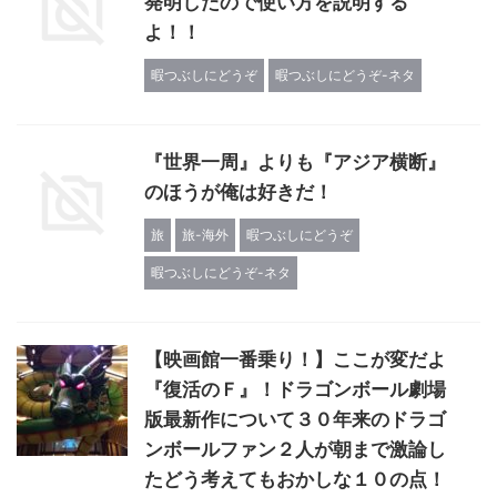
発明したので使い方を説明する
よ！！
暇つぶしにどうぞ
暇つぶしにどうぞ-ネタ
『世界一周』よりも『アジア横断』
のほうが俺は好きだ！
旅
旅-海外
暇つぶしにどうぞ
暇つぶしにどうぞ-ネタ
【映画館一番乗り！】ここが変だよ
『復活のＦ』！ドラゴンボール劇場
版最新作について３０年来のドラゴ
ンボールファン２人が朝まで激論し
たどう考えてもおかしな１０の点！