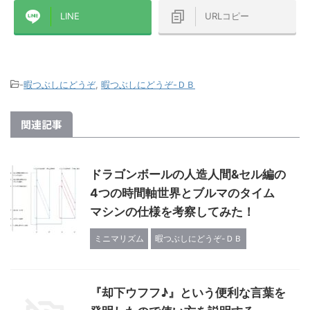
ば幸いです！ 
ザリング→楽天ひかり（マンションタ
イプ・光配線方式）です ...
LINE
URLコピー
-
暇つぶしにどうぞ
,
暇つぶしにどうぞ-ＤＢ
関連記事
ドラゴンボールの人造人間&セル編の
4つの時間軸世界とブルマのタイム
マシンの仕様を考察してみた！
ミニマリズム
暇つぶしにどうぞ-ＤＢ
『却下ウフフ♪』という便利な言葉を