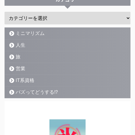
ミニマリズム
人生
旅
営業
IT系資格
バズってどうする!?