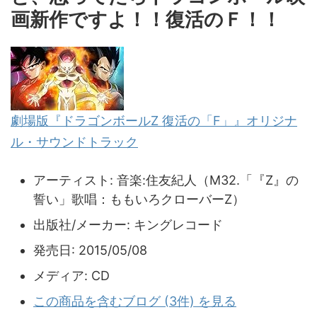
画新作ですよ！！復活のＦ！！
劇場版『ドラゴンボールZ 復活の「F」』オリジナ
ル・サウンドトラック
アーティスト:
音楽:住友紀人（M32.「『Z』の
誓い」歌唱：ももいろクローバーZ）
出版社/メーカー:
キングレコード
発売日:
2015/05/08
メディア:
CD
この商品を含むブログ (3件) を見る